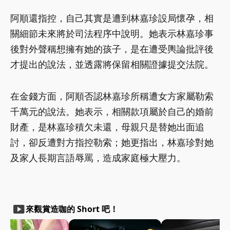
阿順還指控，自己其實是遭到林嘉珍設局懷孕，相
關細節未來將於司法程序中說明。她表示林嘉珍事
後對外聲稱想擁有她的孩子，是在遭受輿論批評後
才提出的說法，並透露將保留相關證據提交法院。
在金錢方面，阿順否認林嘉珍所稱遭女方家屬勒索
千萬元的說法。她表示，相關款項屬於自己的婚前
財產，是林嘉珍積欠未還，母親只是替她出面追
討，卻反遭對方指控勒索；她更指出，林嘉珍對她
及家人長期言語辱罵，造成家庭極大壓力。
smart_display
來觀賞造咖的 Short 吧！