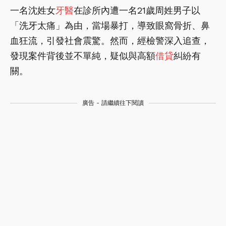
一名沈姓女
牙醫
在診所內遭一名21歲周姓男子以
「洗牙太痛」為由，當場暴打，導致眼窩骨折、鼻
血狂流，引發社會震驚。然而，經檢警深入追查，
發現案件背後並不單純，疑似與高額
借貸
糾紛有
關。
廣告 - 請繼續往下閱讀