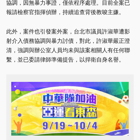
協調，因無暴力事證，僅依程序處理。目前全案已
報請檢察官指揮偵辦，持續追查背後教唆主嫌。
此外，案件也引發案外案，台北市議員許淑華遭影
射介入債務協調與暴力討債，對此，許淑華嚴正澄
清，強調與辦公室人員均未與該案相關人有任何聯
繫，並已委請律師準備提告，以捍衛自身名譽。