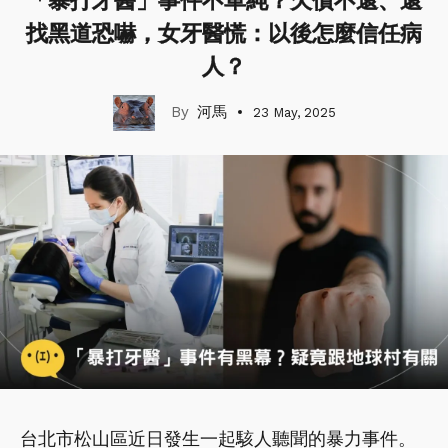
「暴打牙醫」事件不單純？欠債不還、還
找黑道恐嚇，女牙醫慌：以後怎麼信任病
人？
河馬
23 May, 2025
台北市松山區近日發生一起駭人聽聞的暴力事件。