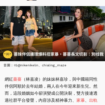
首圖：IG@nikenikelin、chialing_maze
網紅
薔薔
（林嘉凌）的妹妹林嘉珍，與中國籍同性
伴侶阿順於去年結婚，兩人在今年迎來新生兒。然
而，這段婚姻如今卻演變成公開決裂，雙方接連透
過社群平台發聲，內容涉及精神暴力、
家暴
、
出軌