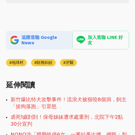
追蹤造咖 Google
加入造咖 LINE 好
News
友
地球村
財務糾紛
牙醫
延伸閱讀
新竹爆比特犬攻擊事件！流浪犬被狠咬8個洞，飼主
「拔狗落跑」引眾怒
虐死1歲剴剴！保母姊妹遭求處重刑，北院下午2點
30分宣判
NONO涉「猥褻性侵6女」一審結果出爐，網怒：判