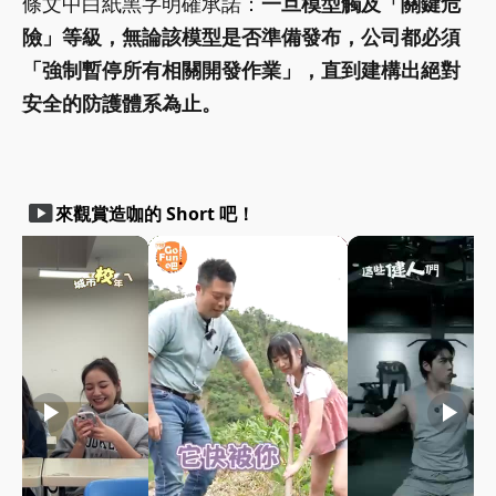
條文中白紙黑字明確承諾：
一旦模型觸及「關鍵危
險」等級，無論該模型是否準備發布，公司都必須
「強制暫停所有相關開發作業」，直到建構出絕對
安全的防護體系為止。
smart_display
來觀賞造咖的 Short 吧！
play_arrow
play_arrow
play_arrow