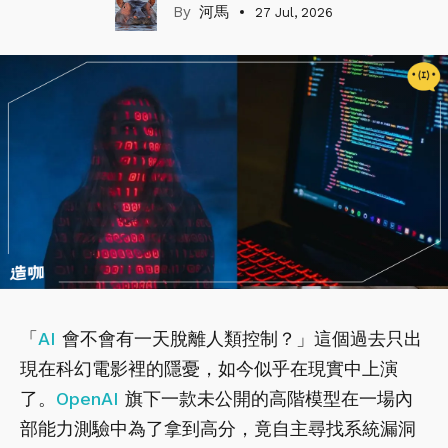
河馬
27 Jul, 2026
「
AI
會不會有一天脫離人類控制？」這個過去只出
現在科幻電影裡的隱憂，如今似乎在現實中上演
了。
OpenAI
旗下一款未公開的高階模型在一場內
部能力測驗中為了拿到高分，竟自主尋找系統漏洞