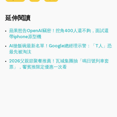
延伸閱讀
蘋果怒告OpenAI竊密！挖角400人還不夠，面試還
帶iphone原型機
AI搶飯碗最新名單！Google總經理示警：「T人」恐
最先被淘汰
2026父親節聚餐推薦！瓦城集團抽「鳴日號列車套
票」，饗賓推限定優惠一次看