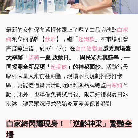
最新的女性保養選擇你跟上了嗎？由品牌總監
白家
綺
創立的品牌【
飲后
】，繼「
超孅飲
」在市場引發
高度關注後，於8/1（六）
在
台北信義區
威秀廣場盛
大舉辦「
超美
一夏 啟動日」，與民眾共襄盛舉，一
同揭開全新品項「
超美飲
」的神秘面紗。
活動當天
吸引大量人潮前往朝聖，現場不只規劃拍照打卡
區，更能透過舞台活動近距離與品牌總監
白家綺
互
動；此外，也準備免費試用包、限定好禮與夏日冰
淇淋，讓民眾沉浸式體驗今夏變美保養派對。
白家綺閃耀現身！「逆齡神采」驚豔全
場