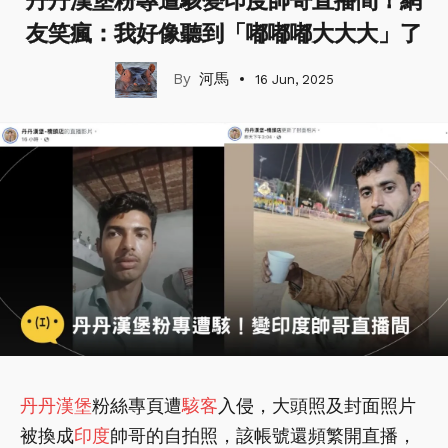
丹丹漢堡粉專遭駭變印度帥哥直播間！網
友笑瘋：我好像聽到「嘟嘟嘟大大大」了
河馬
16 Jun, 2025
丹丹漢堡
粉絲專頁遭
駭客
入侵，大頭照及封面照片
被換成
印度
帥哥的自拍照，該帳號還頻繁開直播，