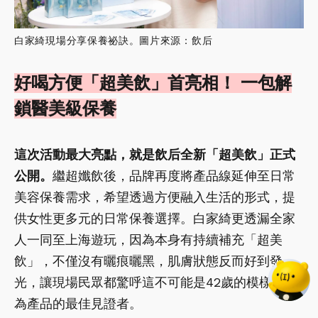
白家綺現場分享保養祕訣。圖片來源：飲后
好喝方便「超美飲」首亮相！ 一包解
鎖醫美級保養
這次活動最大亮點，就是飲后全新「超美飲」正式
公開。
繼超孅飲後，品牌再度將產品線延伸至日常
美容保養需求，希望透過方便融入生活的形式，提
供女性更多元的日常保養選擇。白家綺更透漏全家
人一同至上海遊玩，因為本身有持續補充「超美
飲」，不僅沒有曬痕曬黑，肌膚狀態反而好到發
光，讓現場民眾都驚呼這不可能是42歲的模樣，成
為產品的最佳見證者。