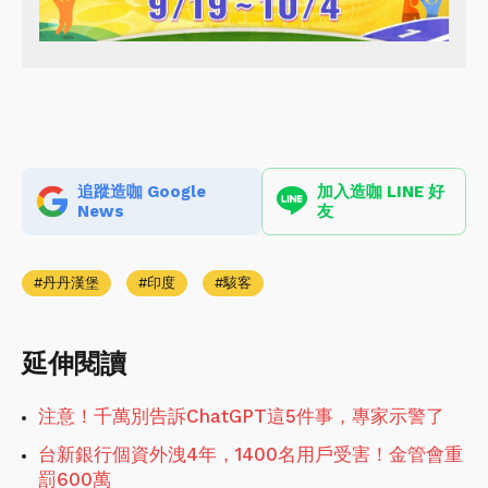
追蹤造咖 Google
加入造咖 LINE 好
News
友
丹丹漢堡
印度
駭客
延伸閱讀
注意！千萬別告訴ChatGPT這5件事，專家示警了
台新銀行個資外洩4年，1400名用戶受害！金管會重
罰600萬