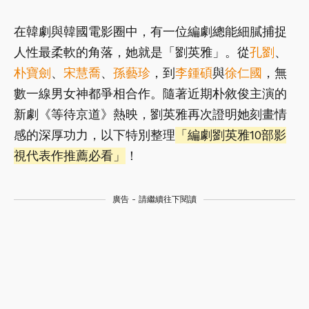
在韓劇與韓國電影圈中，有一位編劇總能細膩捕捉
人性最柔軟的角落，她就是「劉英雅」。從
孔劉
、
朴寶劍
、
宋慧喬
、
孫藝珍
，到
李鍾碩
與
徐仁國
，無
數一線男女神都爭相合作。隨著近期朴敘俊主演的
新劇《等待京道》熱映，劉英雅再次證明她刻畫情
感的深厚功力，以下特別整理
「編劇劉英雅10部影
視代表作推薦必看」
！
廣告 - 請繼續往下閱讀