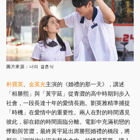
圖片來源：너의 결혼식
朴寶英
、
金英光
主演的《婚禮的那一天》，講述
「桓勝熙」與「黃宇延」從青澀的高中時期到步入
社會，一段長達十年的愛情長跑。劉英雅精準捕捉
「時機」在愛情中的重要性。兩人在對的時間遇見
彼此，卻在錯的時間面臨分離。電影中充滿初戀的
悸動與苦澀，最終黃宇延出席勝熙婚禮的橋段，將