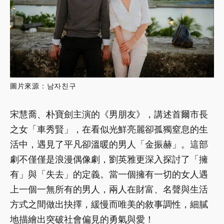
圖片來源：남자친구
宋慧喬、朴寶劍主演的《男朋友》，講述首爾市長
之女「車秀賢」，在看似光鮮亮麗卻孤獨窒息的生
活中，遇見了平凡卻溫暖的男人「金振赫」。這部
劇不僅僅是浪漫偶像劇，劉英雅更深入探討了「擁
有」與「失去」的定義。當一個擁有一切的女人遇
上一個一無所有的男人，兩人在財富、名聲與生活
方式之間做出抉擇，緩慢而唯美的敘事調性，細膩
地描繪出突破社會偏見的勇氣與愛！