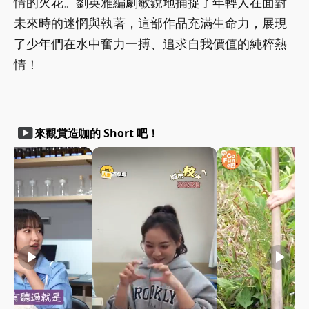
情的火花。劉英雅編劇敏銳地捕捉了年輕人在面對
未來時的迷惘與執著，這部作品充滿生命力，展現
了少年們在水中奮力一搏、追求自我價值的純粹熱
情！
smart_display
來觀賞造咖的 Short 吧！
play_arrow
play_arrow
play_arrow