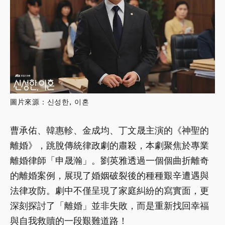
圖片來源：신성한, 이혼
曹承佑、韓惠軫、金成均、丁文晟主演的《神聖的
離婚》，跳脫傳統律政劇的肅殺，本劇聚焦於專業
離婚律師「申晟瀚」。劉英雅透過一個個曲折離奇
的離婚案例，展現了婚姻破裂後的種種艱辛遭遇與
法律攻防。劇中不僅呈現了家庭糾紛的寫實面，更
深刻探討了「離婚」並非失敗，而是重新找回幸福
與自我救贖的一段艱難道路！