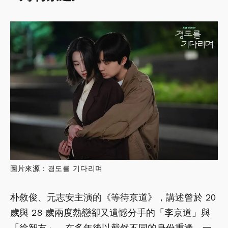
圖片來源：경도를 기다리며
朴敘俊、元志安主演的《等待京道》，講述曾於 20
歲與 28 歲兩度熱戀卻又遺憾分手的「李京道」與
「徐智友」，在多年後以截然不同的身份重逢，一