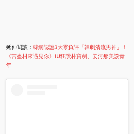
延伸閱讀：
韓網認證3大零負評「韓劇清流男神」！
《苦盡柑來遇見你》IU狂讚朴寶劍、姜河那美談青
年