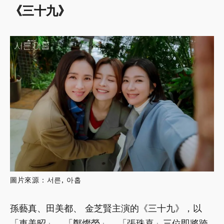
《三十九》
圖片來源：서른, 아홉
孫藝真、田美都、 金芝賢主演的《三十九》，以
「車美昭」、「鄭燦榮」、「張珠喜」三位即將跨