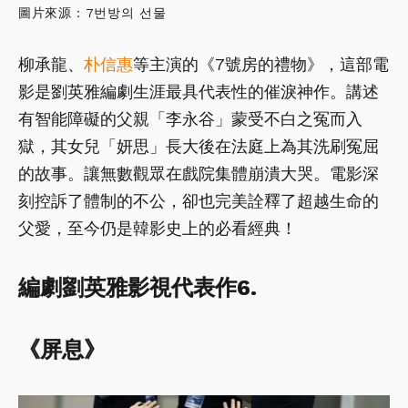
圖片來源：7번방의 선물
柳承龍、
朴信惠
等主演的《7號房的禮物》，這部電
影是劉英雅編劇生涯最具代表性的催淚神作。講述
有智能障礙的父親「李永谷」蒙受不白之冤而入
獄，其女兒「妍思」長大後在法庭上為其洗刷冤屈
的故事。讓無數觀眾在戲院集體崩潰大哭。電影深
刻控訴了體制的不公，卻也完美詮釋了超越生命的
父愛，至今仍是韓影史上的必看經典！
編劇劉英雅影視代表作6.
《屏息》