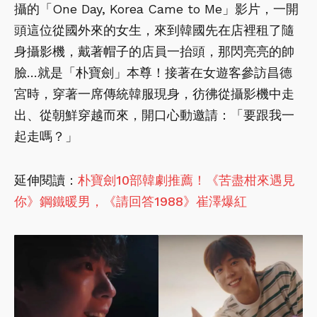
攝的「One Day, Korea Came to Me」影片，一開
頭這位從國外來的女生，來到韓國先在店裡租了隨
身攝影機，戴著帽子的店員一抬頭，那閃亮亮的帥
臉…就是「朴寶劍」本尊！接著在女遊客參訪昌德
宮時，穿著一席傳統韓服現身，彷彿從攝影機中走
出、從朝鮮穿越而來，開口心動邀請：「要跟我一
起走嗎？」
延伸閱讀：
朴寶劍10部韓劇推薦！《苦盡柑來遇見
你》鋼鐵暖男，《請回答1988》崔澤爆紅