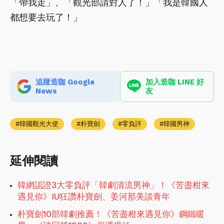
「帶我走」、「觀光部請對人了！」「我是韓國人
都想要去玩了！」
追蹤造咖 Google
加入造咖 LINE 好
News
友
韓國觀光大使
朴寶劍
零負評
韓國男神
延伸閱讀
韓網認證3大零負評「韓劇清流男神」！《苦盡柑來
遇見你》IU狂讚朴寶劍、姜河那美談青年
朴寶劍10部韓劇推薦！《苦盡柑來遇見你》鋼鐵暖