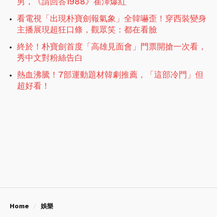
男，《請回答1988》崔澤爆紅
看電視「出現朴寶劍報氣象」全韓嚇歪！穿西裝變身
主播展現超狂口條，觀眾笑：都在看臉
終於！朴寶劍首度「高雄見面會」門票開搶一次看，
秀中文對粉絲告白
熱血沸騰！7部運動題材韓劇推薦，「這部冷門」但
超好看！
Home
娛樂