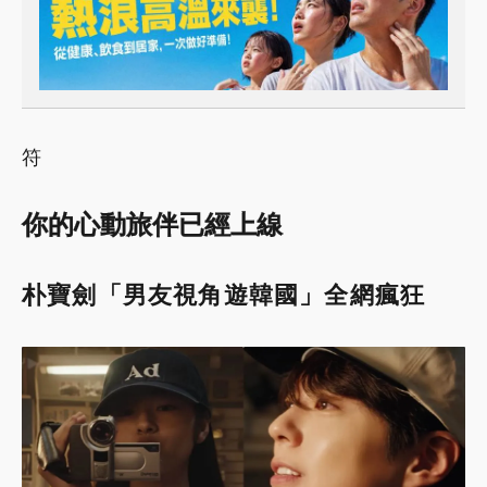
符
你的心動旅伴已經上線
朴寶劍「男友視角遊韓國」全網瘋狂