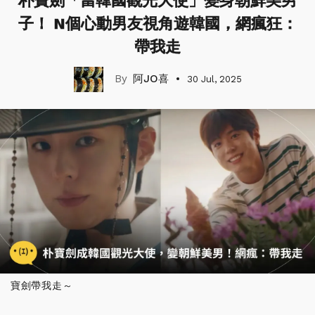
朴寶劍「當韓國觀光大使」變身朝鮮美男
子！ N個心動男友視角遊韓國，網瘋狂：
帶我走
阿JO喜
30 Jul, 2025
寶劍帶我走～