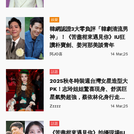
娛樂
韓網認證3大零負評「韓劇清流男
神」！《苦盡柑來遇見你》IU狂
讚朴寶劍、姜河那美談青年
阿JO喜
14 Mar,25
話題
2025秋冬時裝週台灣女星造型大
PK！志玲姐姐驚喜現身、舒淇巨
星氣勢超強，蔡依林化身行走洋
娃娃
Zzzzz
14 Mar,25
話題
《苦盡柑來遇見你》拍攝現場IU