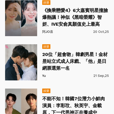
娛樂
《換乘戀愛4》6大嘉賓明星撞臉
爆熱議！神似《黑暗榮耀》智
妍、IVE安俞真顏值史上最高
阿JO喜
20 Oct,25
娛樂
20位「超會吻」韓劇男星！金材
昱站立式成人床戲、「他」是日
網票選第一名
Yu
21 Sep,25
娛樂
不能不知！韓國7位潛力小鮮肉
演員：李彩玟、秋英宇、金載
原，下一代男神正在養成中