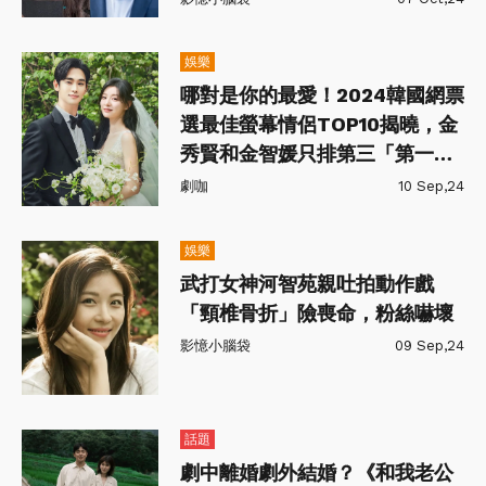
娛樂
哪對是你的最愛！2024韓國網票
選最佳螢幕情侶TOP10揭曉，金
秀賢和金智媛只排第三「第一
名」實至名歸！
劇咖
10 Sep,24
娛樂
武打女神河智苑親吐拍動作戲
「頸椎骨折」險喪命，粉絲嚇壞
影憶小腦袋
09 Sep,24
話題
劇中離婚劇外結婚？《和我老公