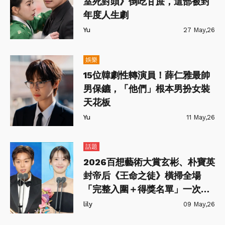
室死對頭》倒吃甘蔗，這部被封
年度人生劇
Yu
27 May,26
娛樂
15位韓劇性轉演員！薛仁雅最帥
男保鑣，「他們」根本男扮女裝
天花板
Yu
11 May,26
話題
2026百想藝術大賞玄彬、朴寶英
封帝后《王命之徒》橫掃全場
「完整入圍＋得獎名單」一次
看！
lily
09 May,26