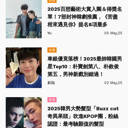
娛樂
2025百想藝術大賞入圍＆得獎名
單！7部封神韓劇推薦，《苦盡
柑來遇見你》提名8項最多
Yu
05 May,25
娛樂
車銀優竟落榜！2025最帥韓國男
星Top10：朴寶劍第八、朴敘俊
第五，男神新戲別錯過！
劇咖
02 May,25
美妝
2025韓男大勢髮型「Buzz cut
奇異果頭」吹進KPOP圈，粉絲
認證：最考驗顏值的髮型