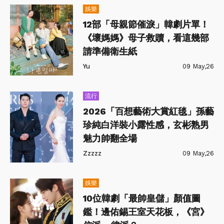
娛樂
12部「母親節催淚」韓劇片單！
《壞媽媽》母子救贖，看這幾部
請準備衛生紙
Yu
09 May,26
流行
2026「百想藝術大賞紅毯」孫藝
珍純白洋裝小露性感，玄彬熟男
魅力帥翻全場
Zzzzz
09 May,26
娛樂
10位韓劇「最帥皇儲」顏值圖
鑑！邊佑錫王室天花板，《宮》