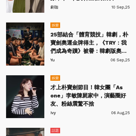
劇咖
10 Sep,25
娛樂
25部結合「體育競技」韓劇，朴
寶劍奧運金牌得主，《TRY：我
們成為奇蹟》被譽：韓劇版奧運
勵志片
Yu
06 Sep,25
娛樂
才上朴寶劍節目！韓女團「As
one」李敏陳屍家中，演藝圈好
友、粉絲震驚不捨
Ivy
06 Aug,25
話題