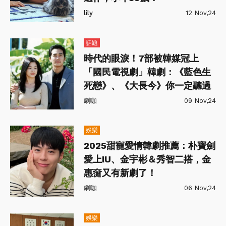
lily
12 Nov,24
話題
時代的眼淚！7部被韓媒冠上
「國民電視劇」韓劇：《藍色生
死戀》、《大長今》你一定聽過
劇咖
09 Nov,24
娛樂
2025甜寵愛情韓劇推薦：朴寶劍
愛上IU、金宇彬＆秀智二搭，金
惠奫又有新劇了！
劇咖
06 Nov,24
娛樂