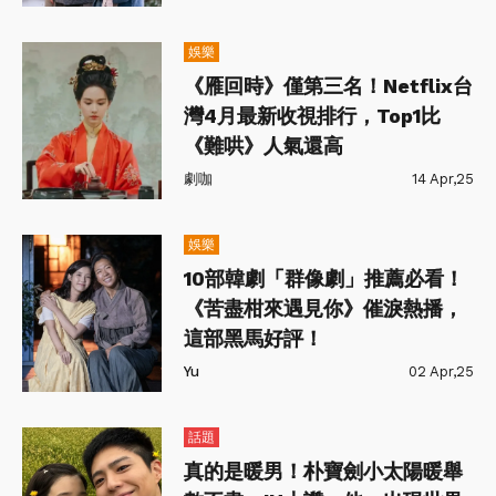
娛樂
《雁回時》僅第三名！Netflix台
灣4月最新收視排行，Top1比
《難哄》人氣還高
劇咖
14 Apr,25
娛樂
10部韓劇「群像劇」推薦必看！
《苦盡柑來遇見你》催淚熱播，
這部黑馬好評！
Yu
02 Apr,25
話題
真的是暖男！朴寶劍小太陽暖舉