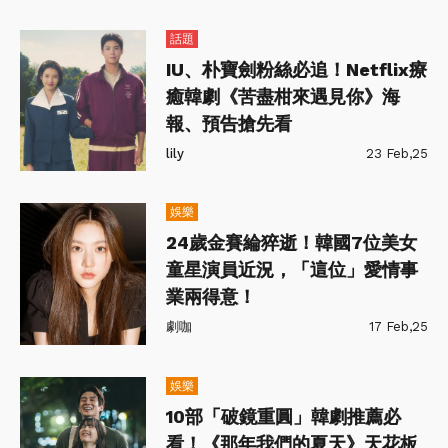
話題
IU、朴寶劍粉絲必追！Netflix療
癒韓劇《苦盡柑來遇見你》海
報、預告搶先看
lily
23 Feb,25
娛樂
24歲金賽綸猝逝！韓國7位美女
童星演員近況，「這位」愛情事
業兩得意！
劇咖
17 Feb,25
娛樂
10部「破鏡重圓」韓劇推薦必
看！《那年我們的夏天》天花板