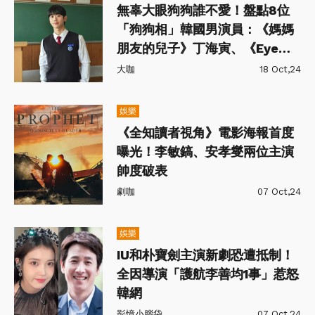
無辜大眼狗狗誰不愛！盤點8位
「狗狗相」韓國男演員：《媽媽
朋友的兒子》丁海寅、《Eye
Love You》蔡鍾協
大咖
18 Oct,24
娛樂
《全知讀者視角》電影海報首度
曝光！李敏鎬、安孝燮兩位主演
帥度破表
劇咖
07 Oct,24
娛樂
IU和朴寶劍主演新劇恐遭抵制！
全因導演「護航李善均1事」惹怒
韓網
影憶小腦袋
07 Oct,24