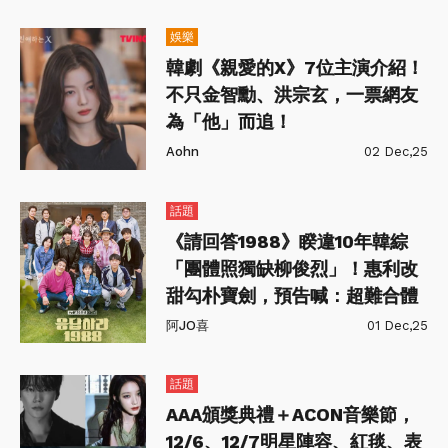
娛樂
韓劇《親愛的X》7位主演介紹！
不只金智勳、洪宗玄，一票網友
為「他」而追！
Aohn
02 Dec,25
話題
《請回答1988》睽違10年韓綜
「團體照獨缺柳俊烈」！惠利改
甜勾朴寶劍，預告喊：超難合體
阿JO喜
01 Dec,25
話題
AAA頒獎典禮＋ACON音樂節，
12/6、12/7明星陣容、紅毯、表