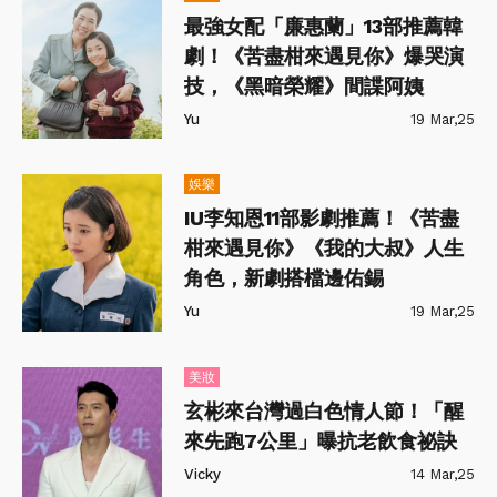
最強女配「廉惠蘭」13部推薦韓
劇！《苦盡柑來遇見你》爆哭演
技，《黑暗榮耀》間諜阿姨
Yu
19 Mar,25
娛樂
IU李知恩11部影劇推薦！《苦盡
柑來遇見你》《我的大叔》人生
角色，新劇搭檔邊佑錫
Yu
19 Mar,25
美妝
玄彬來台灣過白色情人節！「醒
來先跑7公里」曝抗老飲食祕訣
Vicky
14 Mar,25