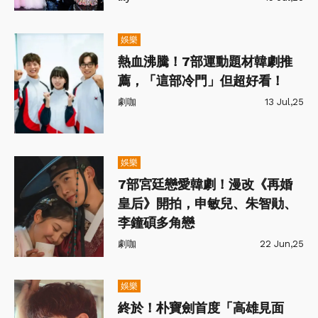
娛樂
熱血沸騰！7部運動題材韓劇推
薦，「這部冷門」但超好看！
劇咖
13 Jul,25
娛樂
7部宮廷戀愛韓劇！漫改《再婚
皇后》開拍，申敏兒、朱智勛、
李鐘碩多角戀
劇咖
22 Jun,25
娛樂
終於！朴寶劍首度「高雄見面