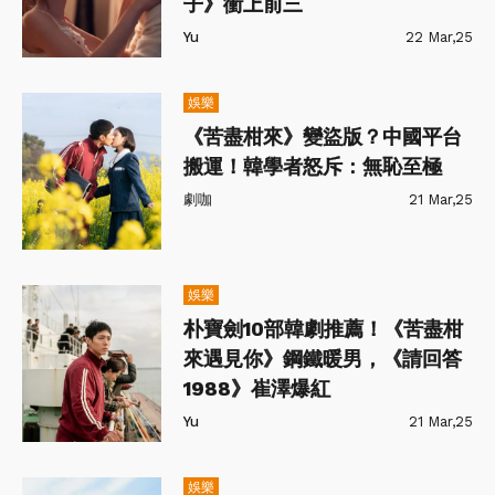
子》衝上前三
Yu
22 Mar,25
娛樂
《苦盡柑來》變盜版？中國平台
搬運！韓學者怒斥：無恥至極
劇咖
21 Mar,25
娛樂
朴寶劍10部韓劇推薦！《苦盡柑
來遇見你》鋼鐵暖男，《請回答
1988》崔澤爆紅
Yu
21 Mar,25
娛樂