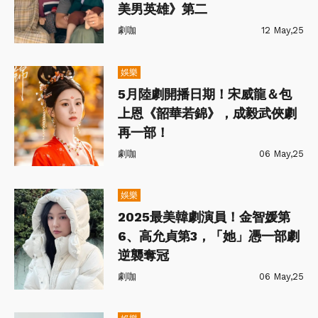
美男英雄》第二
劇咖
12 May,25
娛樂
5月陸劇開播日期！宋威龍＆包
上恩《韶華若錦》，成毅武俠劇
再一部！
劇咖
06 May,25
娛樂
2025最美韓劇演員！金智媛第
6、高允貞第3，「她」憑一部劇
逆襲奪冠
劇咖
06 May,25