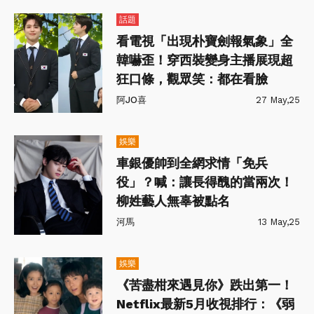
話題
看電視「出現朴寶劍報氣象」全
韓嚇歪！穿西裝變身主播展現超
狂口條，觀眾笑：都在看臉
阿JO喜
27 May,25
娛樂
車銀優帥到全網求情「免兵
役」？喊：讓長得醜的當兩次！
柳姓藝人無辜被點名
河馬
13 May,25
娛樂
《苦盡柑來遇見你》跌出第一！
Netflix最新5月收視排行：《弱