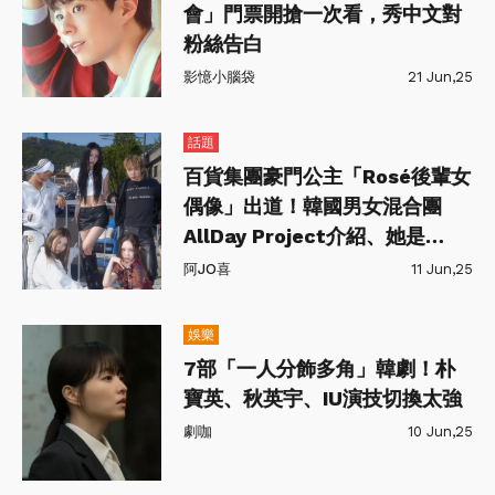
會」門票開搶一次看，秀中文對
粉絲告白
影憶小腦袋
21 Jun,25
話題
百貨集團豪門公主「Rosé後輩女
偶像」出道！韓國男女混合團
AllDay Project介紹、她是
ILLIT前成員
阿JO喜
11 Jun,25
娛樂
7部「一人分飾多角」韓劇！朴
寶英、秋英宇、IU演技切換太強
劇咖
10 Jun,25