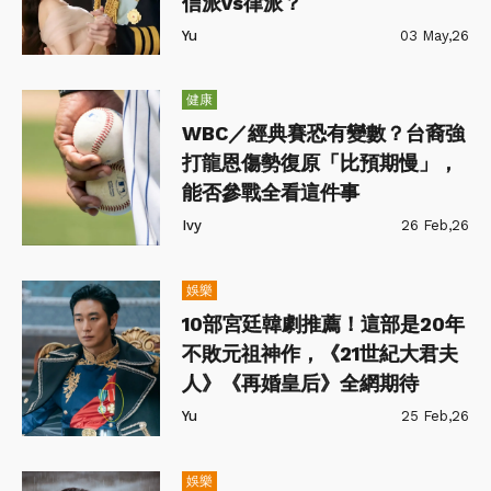
信派vs律派？
Yu
03 May,26
健康
WBC／經典賽恐有變數？台裔強
打龍恩傷勢復原「比預期慢」，
能否參戰全看這件事
Ivy
26 Feb,26
娛樂
10部宮廷韓劇推薦！這部是20年
不敗元祖神作，《21世紀大君夫
人》《再婚皇后》全網期待
Yu
25 Feb,26
娛樂