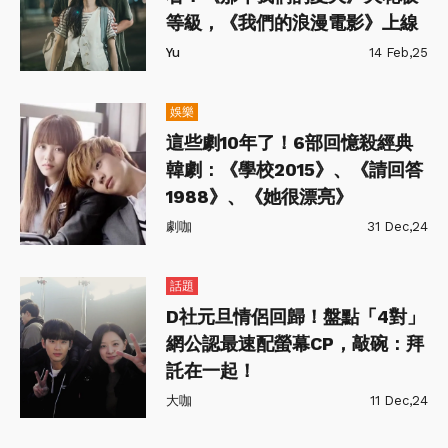
等級，《我們的浪漫電影》上線
Yu
14 Feb,25
娛樂
這些劇10年了！6部回憶殺經典
韓劇：《學校2015》、《請回答
1988》、《她很漂亮》
劇咖
31 Dec,24
話題
D社元旦情侶回歸！盤點「4對」
網公認最速配螢幕CP，敲碗：拜
託在一起！
大咖
11 Dec,24