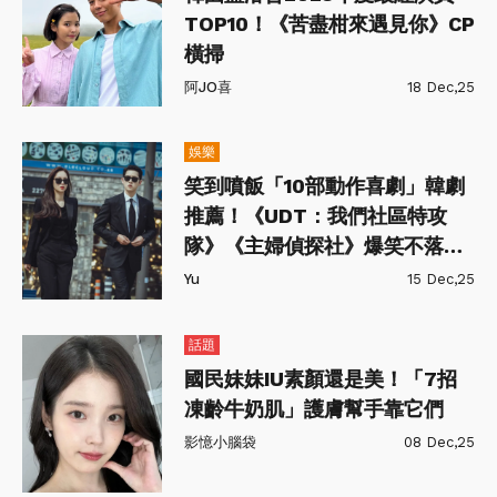
TOP10！《苦盡柑來遇見你》CP
橫掃
阿JO喜
18 Dec,25
娛樂
笑到噴飯「10部動作喜劇」韓劇
推薦！《UDT：我們社區特攻
隊》《主婦偵探社》爆笑不落俗
套
Yu
15 Dec,25
話題
國民妹妹IU素顏還是美！「7招
凍齡牛奶肌」護膚幫手靠它們
影憶小腦袋
08 Dec,25