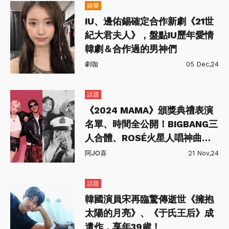
娛樂
IU、邊佑錫確定合作新劇《21世
紀大君夫人》，盤點IU歷年愛情
韓劇＆合作過的男神們
劇咖
05 Dec,24
話題
《2024 MAMA》頒獎典禮表演
名單、時間全公開！BIGBANG三
人合體、ROSÉ火星人唱神曲
Apt.
阿JO喜
21 Nov,24
話題
韓國演員宋再臨驚傳逝世《擁抱
太陽的月亮》、《于氏王后》成
遺作，享年39歲！