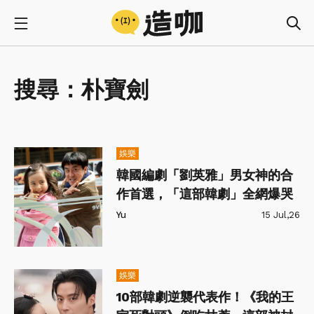
搜尋：
朴寶劍
娛樂
韓國編劇「劉英雅」男女神的合
作首選，「這部韓劇」全網爆哭
Yu
15 Jul,26
娛樂
10部韓劇逆襲代表作！《我的王