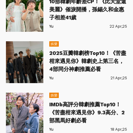
10部韓劇年齡差CP！《比天堂還
美麗》催淚開播，孫錫久和金惠
子相差41歲
Yu
22 Apr,25
娛樂
2025豆瓣韓劇榜Top10！《苦盡
柑來遇見你》韓劇史上第三名，
4部同分神劇推薦必看
Yu
21 Apr,25
娛樂
IMDb高評分韓劇推薦Top10！
《苦盡柑來遇見你》9.3高分、2
部黑馬好劇必看
Yu
18 Apr,25