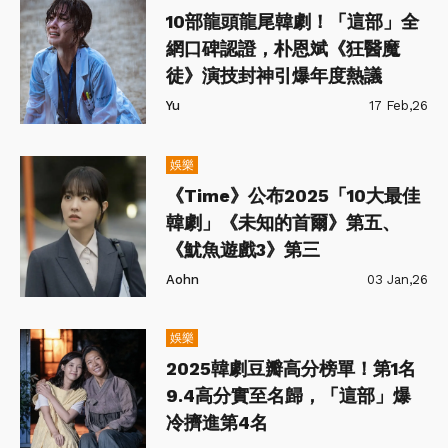
10部龍頭龍尾韓劇！「這部」全
網口碑認證，朴恩斌《狂醫魔
徒》演技封神引爆年度熱議
Yu
17 Feb,26
娛樂
《Time》公布2025「10大最佳
韓劇」《未知的首爾》第五、
《魷魚遊戲3》第三
Aohn
03 Jan,26
娛樂
2025韓劇豆瓣高分榜單！第1名
9.4高分實至名歸，「這部」爆
冷擠進第4名