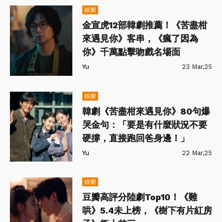
娛樂
金宣虎12部韓劇推薦！《苦盡柑
來遇見你》客串，《瘋了因為
你》千萬點擊吻戲名場面
Yu
23 Mar,25
娛樂
韓劇《苦盡柑來遇見你》80句爆
哭金句：「要是有什麼狀況不要
硬撐，直接跑回爸身邊！」
Yu
22 Mar,25
娛樂
豆瓣高評分陸劇Top10！《難
哄》5.4未上榜，《樹下有片紅房