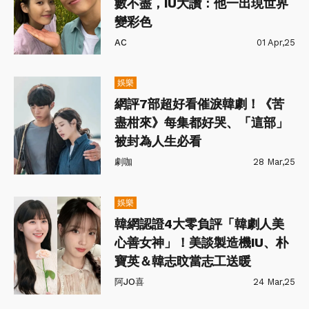
數不盡，IU大讚：他一出現世界
變彩色
AC
01 Apr,25
娛樂
網評7部超好看催淚韓劇！《苦
盡柑來》每集都好哭、「這部」
被封為人生必看
劇咖
28 Mar,25
娛樂
韓網認證4大零負評「韓劇人美
心善女神」！美談製造機IU、朴
寶英＆韓志旼當志工送暖
阿JO喜
24 Mar,25