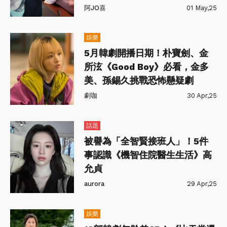
阿JO喜
01 May,25
娛樂
5月韓劇開播日期！朴寶劍、金
所泫《Good Boy》必看，金多
美、孫錫久挑戰恐怖懸疑劇
劇咖
30 Apr,25
話題
被譽為「全智賢接班人」！5件
事認識《機智住院醫生生活》高
允貞
aurora
29 Apr,25
娛樂