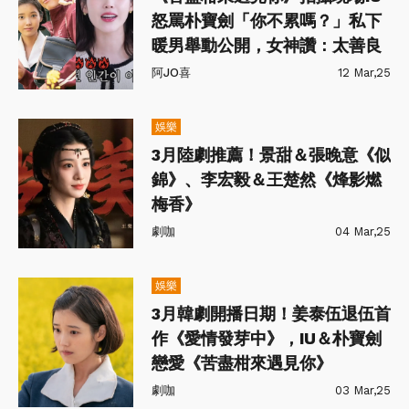
怒罵朴寶劍「你不累嗎？」私下
暖男舉動公開，女神讚：太善良
阿JO喜
12 Mar,25
娛樂
3月陸劇推薦！景甜＆張晚意《似
錦》、李宏毅＆王楚然《烽影燃
梅香》
劇咖
04 Mar,25
娛樂
3月韓劇開播日期！姜泰伍退伍首
作《愛情發芽中》，IU＆朴寶劍
戀愛《苦盡柑來遇見你》
劇咖
03 Mar,25