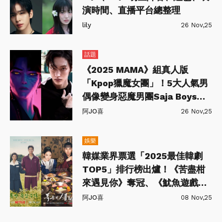
演時間、直播平台總整理
lily
26 Nov,25
話題
《2025 MAMA》組真人版
「Kpop獵魔女團」！5大人氣男
偶像變身惡魔男團Saja Boys爆
熱議
阿JO喜
26 Nov,25
娛樂
韓媒業界票選「2025最佳韓劇
TOP5」排行榜出爐！《苦盡柑
來遇見你》奪冠、《魷魚遊戲》
慘敗
阿JO喜
08 Nov,25