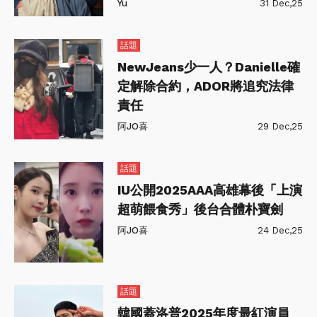
Yu
31 Dec,25
話題
NewJeans少一人？Danielle確
定解除合約，ADOR將追究法律
責任
阿JO喜
29 Dec,25
話題
IU公開2025AAA高雄幕後「上演
超萌餵食秀」後台合體朴寶劍
阿JO喜
24 Dec,25
話題
韓國蓋洛普2025年度最紅演員