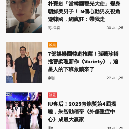
朴寶劍「當韓國觀光大使」變身
朝鮮美男子！ N個心動男友視角
遊韓國，網瘋狂：帶我走
阿JO喜
30 Jul,25
娛樂
7部娛樂圈韓劇推薦！孫藝珍搭
擋曹柔理新作《Variety》，追
星人的下班救贖來了
劇咖
22 Jul,25
話題
IU奪后！2025青龍獎第4屆揭
曉，朱智勛稱帝《外傷重症中
心》成最大贏家
lily
19 Jul,25