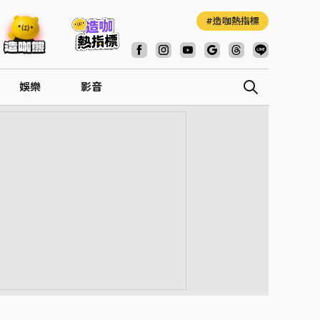
造咖熱指標
娛樂
影音