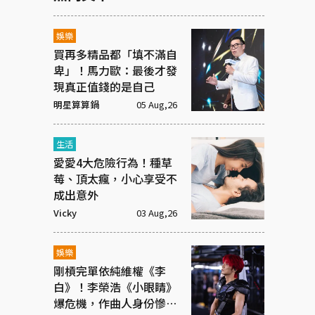
娛樂
買再多精品都「填不滿自
卑」！馬力歐：最後才發
現真正值錢的是自己
明星算算鍋
05 Aug,26
生活
愛愛4大危險行為！種草
莓、頂太瘋，小心享受不
成出意外
Vicky
03 Aug,26
娛樂
剛槓完單依純維權《李
白》！李榮浩《小眼睛》
爆危機，作曲人身份慘遭