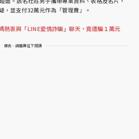
次碰面。該名杜姓男子攜帶專業資料、表格及名片，
疑，並支付32萬元作為「管理費」。
媽熱衷與「LINE愛情詐騙」聊天，竟遭騙１萬元
廣告 - 請繼續往下閱讀