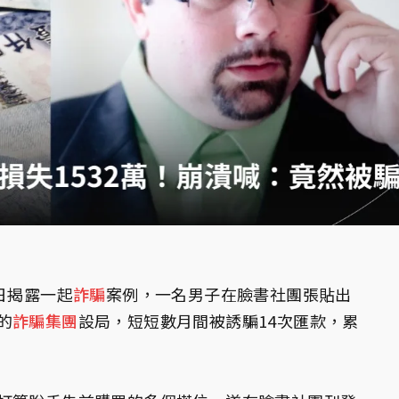
日揭露一起
詐騙
案例，一名男子在臉書社團張貼出
的
詐騙集團
設局，短短數月間被誘騙14次匯款，累