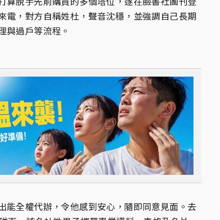
打算脫手先前購買的多個塔位，遂在臉書社團刊登
來電，對方自稱姓杜，聲音沈穩，並強調自己長期
理與過戶等流程。
出能全權代辦，令他感到安心，隨即同意見面。去