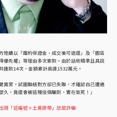
方陸續以「履約保證金、成交後可退還」及「園區
得優先權」等理由多次索款。由於話術精準且具說
匯款14次，金額累計高達1532萬元。
覺異常，試圖聯絡對方卻已失聯，才確認自己遭遇
麼久，竟還會被這種伎倆騙到，實在氣死！」
出現「這編號＋土黃膠帶」恐是詐騙