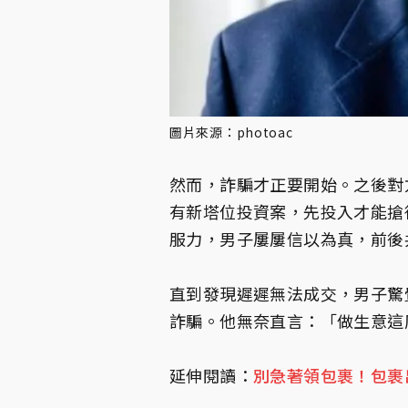
圖片來源：photoac
然而，詐騙才正要開始。之後對
有新塔位投資案，先投入才能搶
服力，男子屢屢信以為真，前後共
直到發現遲遲無法成交，男子驚
詐騙。他無奈直言：「做生意這
延伸閱讀：
別急著領包裹！包裹