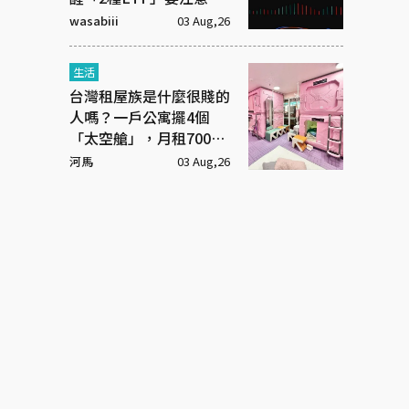
wasabiii
03 Aug,26
生活
台灣租屋族是什麼很賤的
人嗎？一戶公寓擺4個
「太空艙」，月租7000
元
河馬
03 Aug,26