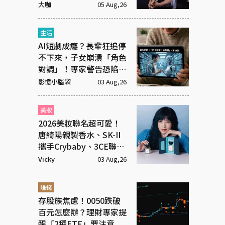
抹去
大咖
05 Aug,26
生活
AI短劇成癮？長輩狂追停
不下來，子女崩潰「角色
對調」！專家警告恐陷腦
腐
影憶小腦袋
03 Aug,26
美妝
2026美妝聯名超可愛！
唐綺陽親製香水、SK-II
攜手Crybaby、3CE聯名
超潮飾品
Vicky
03 Aug,26
賺錢
存股族焦慮！0050跌破
百元怎麼辦？理財專家提
醒「2種ETF」要注意