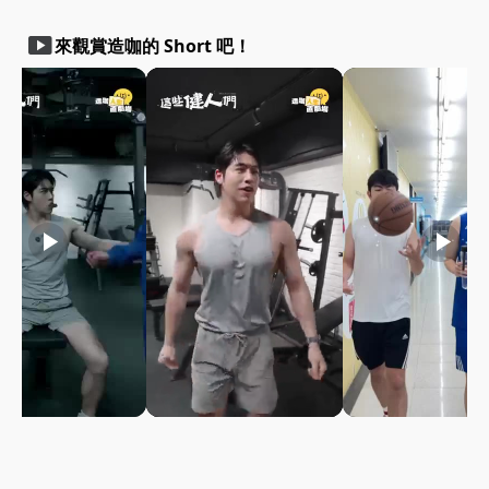
smart_display
來觀賞造咖的 Short 吧！
play_arrow
play_arrow
play_arrow