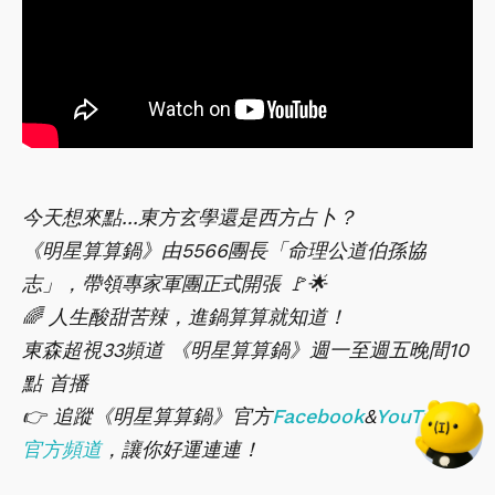
今天想來點...東方玄學還是西方占卜？
《明星算算鍋》由5566團長「命理公道伯孫協
志」，帶領專家軍團正式開張 🚩🌟
🌈 人生酸甜苦辣，進鍋算算就知道！
東森超視33頻道 《明星算算鍋》週一至週五晚間10
點 首播
👉 追蹤《明星算算鍋》官方
Facebook
&
YouTube
官方頻道
，讓你好運連連！