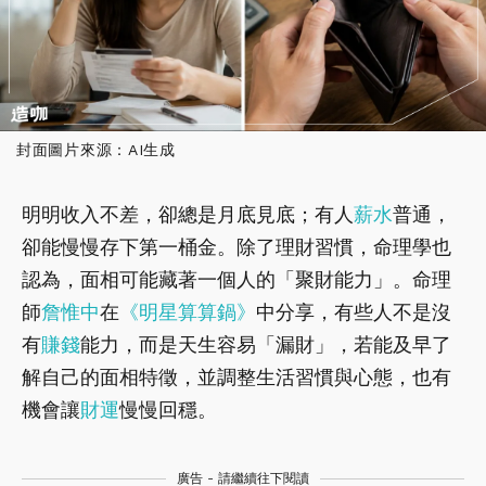
封面圖片來源：AI生成
明明收入不差，卻總是月底見底；有人
薪水
普通，
卻能慢慢存下第一桶金。除了理財習慣，命理學也
認為，面相可能藏著一個人的「聚財能力」。命理
師
詹惟中
在
《明星算算鍋》
中分享，有些人不是沒
有
賺錢
能力，而是天生容易「漏財」，若能及早了
解自己的面相特徵，並調整生活習慣與心態，也有
機會讓
財運
慢慢回穩。
廣告 - 請繼續往下閱讀