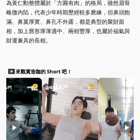
為黃仁勳整體屬於「方圓有肉」的格局，雖然眉骨
略微內陷，代表少年時期歷經較多磨練，但鼻頭飽
滿、鼻翼厚實、鼻孔不外露，都是典型的聚財面
相，加上唇形厚薄適中、兩頰豐厚，也屬於福氣與
財運兼具的長相。
smart_display
來觀賞造咖的 Short 吧！
play_arrow
play_arrow
play_arrow