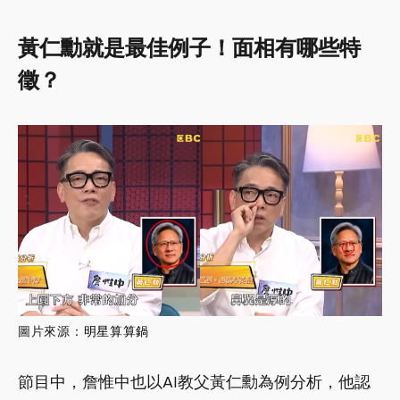
黃仁勳就是最佳例子！面相有哪些特
徵？
圖片來源：
明星算算鍋
節目中，詹惟中也以AI教父黃仁勳為例分析，他認