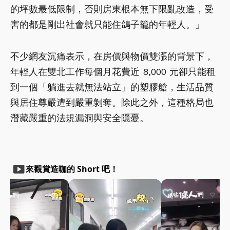
的坪數最低限制，否則房東根本無下限亂改造，受
害的都是剛出社會就只能住鴿子籠的年輕人。」
不少網友沉痛表示，在房價與物價雙漲的背景下，
年輕人在雙北工作每個月花費近 8,000 元卻只能租
到一個「躺進去就無法站立」的塑膠艙，生活品質
與居住尊嚴遭到嚴重剝奪。除此之外，這種格局也
潛藏嚴重的法規漏洞與安全隱憂。
smart_display
來觀賞造咖的 Short 吧！