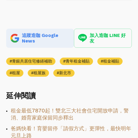
追蹤造咖 Google
加入造咖 LINE 好
News
友
青銀共居住宅修繕補助
青年租金補貼
租金補貼
租屋
租屋族
新北市
延伸閱讀
租金最低7870起！雙北三大社會住宅開放申請，警
消、婚育家庭保留同步釋出
爸媽快看！育嬰留停「請假方式」更彈性，最快明年
元旦上路