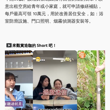
意出租空房給青年或小家庭，就可申請修繕補貼，
每戶最高可領 10萬元，用於改善居住安全，如：浴
室防滑設施、門口照明、烟霧偵測器安裝等。
smart_display
來觀賞造咖的 Short 吧！
play_arrow
play_arrow
play_arrow