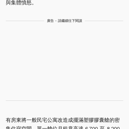
與集體憤怒。
廣告 - 請繼續往下閱讀
有房東將一般民宅公寓改造成擺滿塑膠膠囊艙的密
集住宿空間，單一艙位月租竟高達 6,700 至 8,200