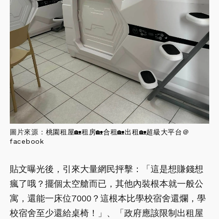
圖片來源：
桃園租屋🏡租房🏡合租🏡出租🏡超級大平台＠
facebook
貼文曝光後，引來大量網民抨擊：「這是想賺錢想
瘋了哦？擺個太空艙而已，其他內裝根本就一般公
寓，還能一床位7000？這根本比學校宿舍還爛，學
校宿舍至少還給桌椅！」、「政府應該限制出租屋