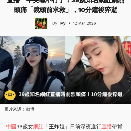
直播一半突喊不行了！39歲知名網紅劇烈
頭痛「鏡頭前求救」，10分鐘後猝逝
Ivy
12 Mar, 2026
圖片來源：微博
中國
39歲女
網紅
「王炸姐」日前深夜進行
直播
帶貨