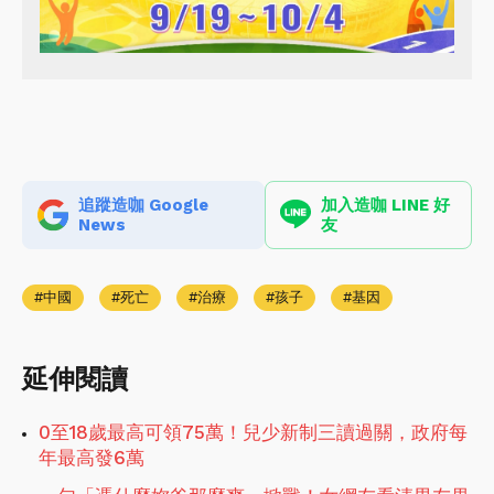
追蹤造咖 Google
加入造咖 LINE 好
News
友
中國
死亡
治療
孩子
基因
延伸閱讀
0至18歲最高可領75萬！兒少新制三讀過關，政府每
年最高發6萬