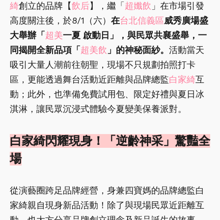
綺
創立的品牌【
飲后
】，繼「
超孅飲
」在市場引發
高度關注後，於8/1（六）
在
台北信義區
威秀廣場盛
大舉辦「
超美
一夏 啟動日」，與民眾共襄盛舉，一
同揭開全新品項「
超美飲
」的神秘面紗。
活動當天
吸引大量人潮前往朝聖，現場不只規劃拍照打卡
區，更能透過舞台活動近距離與品牌總監
白家綺
互
動；此外，也準備免費試用包、限定好禮與夏日冰
淇淋，讓民眾沉浸式體驗今夏變美保養派對。
白家綺閃耀現身！「逆齡神采」驚豔全
場
從演藝圈跨足品牌經營，身兼四寶媽的品牌總監白
家綺親自現身新品活動！除了與現場民眾近距離互
動，也大方分享品牌創立理念及新品誕生的故事。