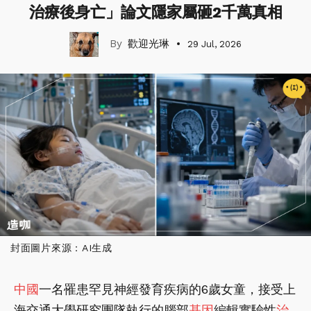
治療後身亡」論文隱家屬砸2千萬真相
歡迎光琳
29 Jul, 2026
封面圖片來源：AI生成
中國
一名罹患罕見神經發育疾病的6歲女童，接受上
海交通大學研究團隊執行的腦部
基因
編輯實驗性
治