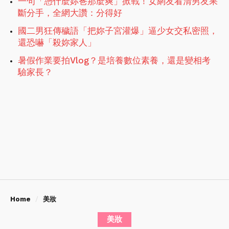
一句「憑什麼妳爸那麼爽」掀戰！女網友看清男友果
斷分手，全網大讚：分得好
國二男狂傳穢語「把妳子宮灌爆」逼少女交私密照，
還恐嚇「殺妳家人」
暑假作業要拍Vlog？是培養數位素養，還是變相考
驗家長？
Home
美妝
美妝