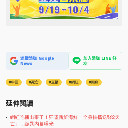
追蹤造咖 Google
加入造咖 LINE 好
News
友
中國
死亡
直播
網紅
頭痛
延伸閱讀
網紅吃播出事了！狂嗑新鮮海鮮「全身抽搐送醫2天
亡」，詭異內幕曝光