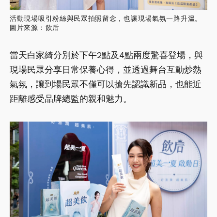
活動現場吸引粉絲與民眾拍照留念，也讓現場氣氛一路升溫。
圖片來源：飲后
當天白家綺分別於下午2點及4點兩度驚喜登場，與
現場民眾分享日常保養心得，並透過舞台互動炒熱
氣氛，讓到場民眾不僅可以搶先認識新品，也能近
距離感受品牌總監的親和魅力。