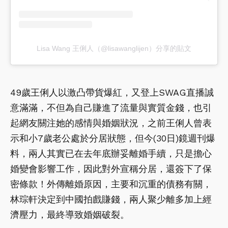
Lisa Wang 王俐人（@lisawanglijen）分享的貼文
49歲王俐人以激凸帶貨爆紅，又登上SWAG直播誠
意滿滿，不但為自己賺進了流量與實質金錢，也引
起網友關注她的感情與婚姻狀況，之前王俐人曾表
示和小7歲老公處於分居狀態，但今(30日)鏡週刊爆
料，兩人其實已在去年底辦妥離婚手續，只是擔心
婚變會影響工作，因此對外宣稱分居，還簽下了保
密條款！外傳離婚原因，主要和沉重的債務有關，
林琮軒決定到中國拍戲賺錢，兩人聚少離多加上經
濟壓力，最終導致婚姻破裂。