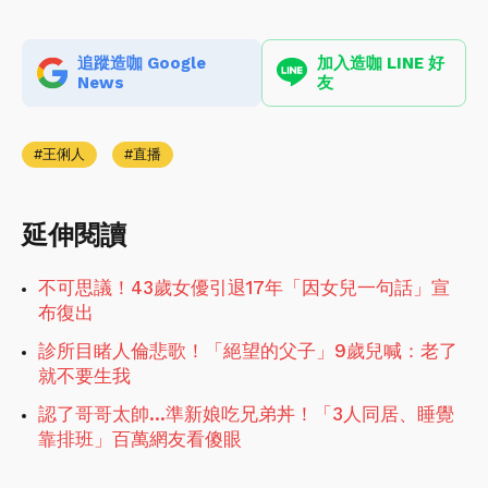
追蹤造咖 Google
加入造咖 LINE 好
News
友
王俐人
直播
延伸閱讀
不可思議！43歲女優引退17年「因女兒一句話」宣
布復出
診所目睹人倫悲歌！「絕望的父子」9歲兒喊：老了
就不要生我
認了哥哥太帥…準新娘吃兄弟丼！「3人同居、睡覺
靠排班」百萬網友看傻眼