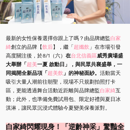
最新的女性保養選擇你跟上了嗎？由品牌總監
白家
綺
創立的品牌【
飲后
】，繼「
超孅飲
」在市場引發
高度關注後，於8/1（六）
在
台北信義區
威秀廣場盛
大舉辦「
超美
一夏 啟動日」，與民眾共襄盛舉，一
同揭開全新品項「
超美飲
」的神秘面紗。
活動當天
吸引大量人潮前往朝聖，現場不只規劃拍照打卡
區，更能透過舞台活動近距離與品牌總監
白家綺
互
動；此外，也準備免費試用包、限定好禮與夏日冰
淇淋，讓民眾沉浸式體驗今夏變美保養派對。
白家綺閃耀現身！「逆齡神采」驚豔全