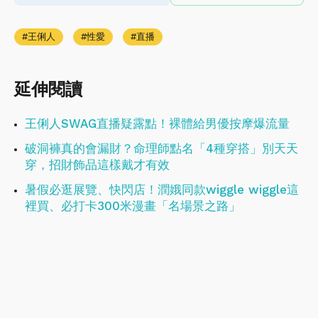
王俐人
性愛
直播
延伸閱讀
王俐人SWAG直播疑露點！裸體給男優按摩爆流量
破洞褲真的會漏財？命理師點名「4種穿搭」別天天
穿，招財飾品這樣戴才有效
暑假必逛展覽、快閃店！潤娥同款wiggle wiggle這
裡買、必打卡300米漫畫「名場景之路」