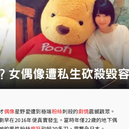
才
偶像
星野愛遭到極端
粉絲
刺殺的
劇情
震撼觀眾。
劇早在2016年便真實發生。當時年僅22歲的地下偶
她的男性粉絲
瘋狂
砍殺20多刀，震驚全日本。