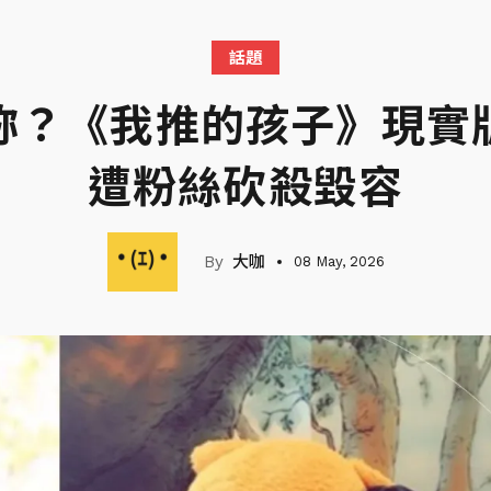
話題
妳？《我推的孩子》現實
遭粉絲砍殺毀容
大咖
08 May, 2026