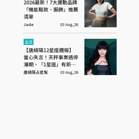
2026最新！7大運動品牌
「機能鞋款、服飾」推薦
清單
Jade
03 Aug,26
生活
【唐綺陽12星座週報】
當心失言！天秤事業遇停
滯期，「1星座」有新戀
情
唐綺陽占星幫
03 Aug,26