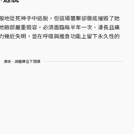
般地從死神手中逃脫，但這場襲擊卻徹底摧毀了她
她臉部嚴重毀容，必須面臨每半年一次、漫長且痛
力幾近失明，並在呼吸與進食功能上留下永久性的
廣告 - 請繼續往下閱讀