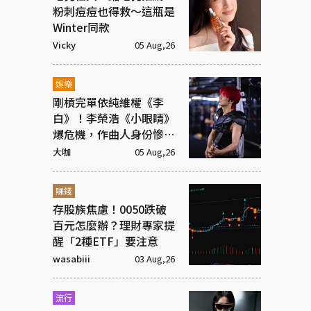
粉刺痘痘也得救～這瓶是
Winter同款
Vicky
05 Aug,26
娛樂
剛槓完單依純維權《李
白》！李榮浩《小眼睛》
爆危機，作曲人身份慘遭
抹去
大咖
05 Aug,26
賺錢
存股族焦慮！0050跌破
百元怎麼辦？理財專家提
醒「2種ETF」要注意
wasabiii
03 Aug,26
流行