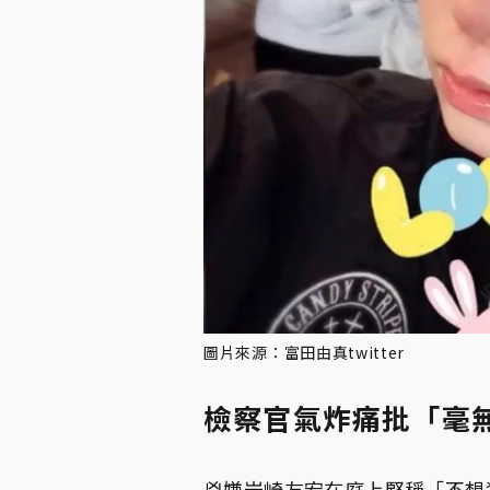
圖片來源：富田由真twitter
檢察官氣炸痛批「毫
兇嫌岩崎友宏在庭上堅稱「不想