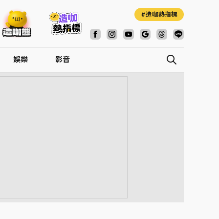
造咖熱指標
娛樂
影音