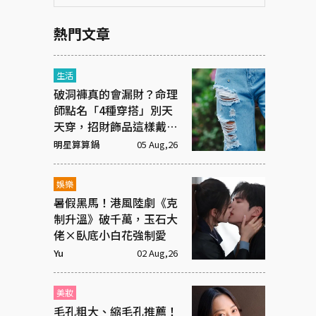
熱門文章
生活
破洞褲真的會漏財？命理
師點名「4種穿搭」別天
天穿，招財飾品這樣戴才
有效
明星算算鍋
05 Aug,26
娛樂
暑假黑馬！港風陸劇《克
制升溫》破千萬，玉石大
佬×臥底小白花強制愛
Yu
02 Aug,26
美妝
毛孔粗大、縮毛孔推薦！