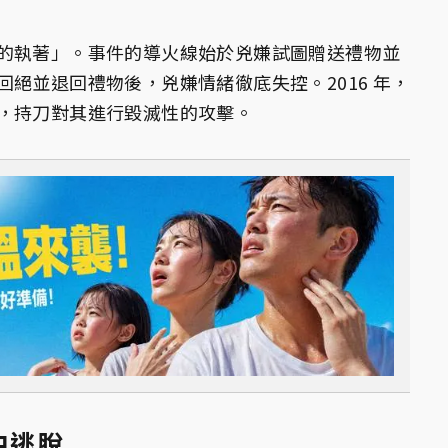
的執著」。事件的導火線始於兇嫌試圖贈送禮物並
絕並退回禮物後，兇嫌情緒徹底失控。2016 年，
，持刀對其進行毀滅性的攻擊。
中逃脫