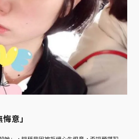
無悔意」
殺她」，辯稱是因被拒絕心生恨意，否認預謀犯