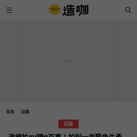
首頁
話題
話題