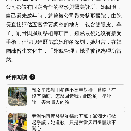
公司都設有固定合作的整形與醫美診所。她回憶，
自己還未成年時，就曾被公司帶去整形醫院，由院
長直接評估五官需要調整的地方，包含雙眼皮、鼻
子、削骨與脂肪移植等項目。雖然最後她沒有接受
手術，但這段經歷仍讓她印象深刻，她坦言，在韓
國練習生文化中，「外貌管理」幾乎被視為理所當
然。
延伸閱讀
韓女星澎湖用餐遇不友善對待！遭嗆「有
沒有腦筋、怎麼回饋我」網怒刷一星評
論：丟台灣人的臉
尹到怡再度發聲並捐款五萬！澎湖之行掀
起爭議，她道歉：只是對當天用餐體驗不
開心