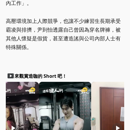
內工作」。
高壓環境加上人際競爭，也讓不少練習生長期承受
霸凌與排擠，尹到怡透露自己曾因為穿名牌褲，被
其他人懷疑是假貨，甚至遭造謠與公司內部人士有
特殊關係。
smart_display
來觀賞造咖的 Short 吧！
play_arrow
play_arrow
play_arrow