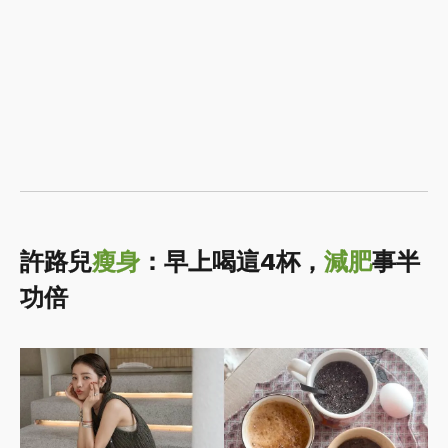
許路兒
瘦身
：早上喝這4杯，
減肥
事半
功倍