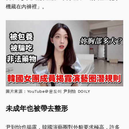
機藏在內褲裡」。
圖片來源：YouTu
be＠
윤도이 尹到怡 DOILY
未成年也被帶去整形
尹到怡也揭露，韓國演藝圈對外貌要求極高，許多