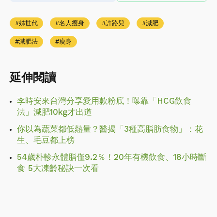
姊世代
名人瘦身
許路兒
減肥
減肥法
瘦身
延伸閱讀
李時安來台灣分享愛用款粉底！曝靠「HCG飲食
法」減肥10kg才出道
你以為蔬菜都低熱量？醫揭「3種高脂肪食物」：花
生、毛豆都上榜
54歲朴軫永體脂僅9.2％！20年有機飲食、18小時斷
食 5大凍齡秘訣一次看