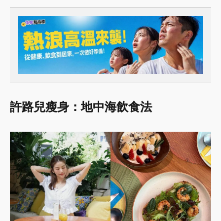
許路兒瘦身：地中海飲食法