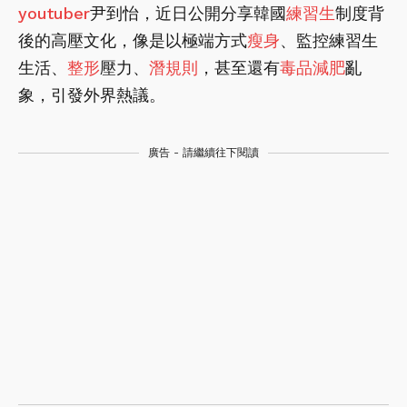
youtuber
尹到怡，近日公開分享韓國
練習生
制度背
後的高壓文化，像是以極端方式
瘦身
、監控練習生
生活、
整形
壓力、
潛規則
，甚至還有
毒品
減肥
亂
象，引發外界熱議。
廣告 - 請繼續往下閱讀