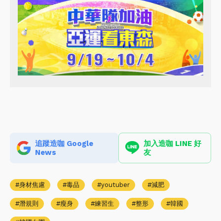
追蹤造咖 Google
加入造咖 LINE 好
News
友
身材焦慮
毒品
youtuber
減肥
潛規則
瘦身
練習生
整形
韓國