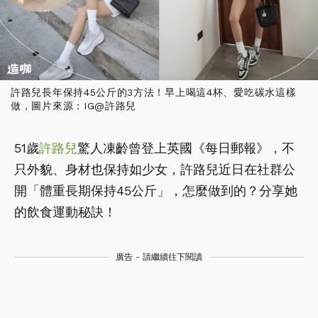
許路兒長年保持45公斤的3方法！早上喝這4杯、愛吃碳水這樣
做，圖片來源：IG@許路兒
51歲
許路兒
驚人凍齡曾登上英國《每日郵報》，不
只外貌、身材也保持如少女，許路兒近日在社群公
開「體重長期保持45公斤」，怎麼做到的？分享她
的飲食運動秘訣！
廣告 - 請繼續往下閱讀