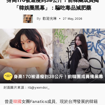
身高170被逼瘦到38公斤！前韓團成員揭
「韓娛圈黑幕」：騙吃毒品減肥藥
歡迎光琳
27 May, 2026
封面圖片來源：IG@yxxndoi_
曾是
韓國
女團Fanatics成員、現於台灣發展的韓籍