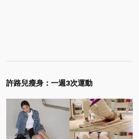
許路兒瘦身：一週3次運動