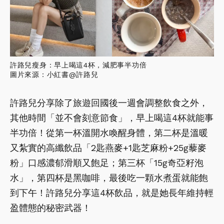
許路兒瘦身：早上喝這4杯，減肥事半功倍
圖片來源：小紅書@許路兒
許路兒分享除了旅遊回國後一週會調整飲食之外，
其他時間「並不會刻意節食」，早上喝這4杯就能事
半功倍！從第一杯溫開水喚醒身體，第二杯是溫暖
又紮實的高纖飲品「2匙燕麥+1匙芝麻粉+25g藜麥
粉」口感濃郁滑順又飽足；第三杯「15g奇亞籽泡
水」，第四杯是黑咖啡，最後吃一顆水煮蛋就能飽
到下午！許路兒分享這4杯飲品，就是她長年維持輕
盈體態的秘密武器！