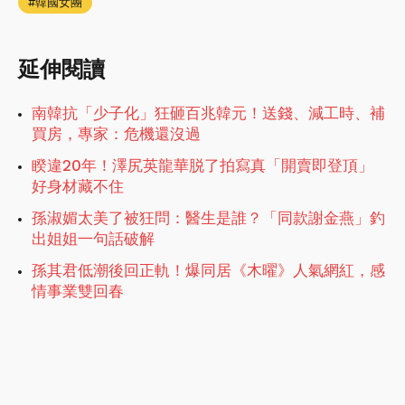
韓國女團
延伸閱讀
南韓抗「少子化」狂砸百兆韓元！送錢、減工時、補
買房，專家：危機還沒過
睽違20年！澤尻英龍華脱了拍寫真「開賣即登頂」
好身材藏不住
孫淑媚太美了被狂問：醫生是誰？「同款謝金燕」釣
出姐姐一句話破解
孫其君低潮後回正軌！爆同居《木曜》人氣網紅，感
情事業雙回春