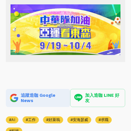
追蹤造咖 Google
加入造咖 LINE 好
News
友
AI
工作
好萊塢
安海瑟威
求職
科技