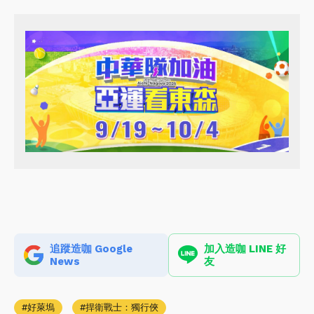
追蹤造咖 Google
加入造咖 LINE 好
News
友
好萊塢
捍衛戰士：獨行俠