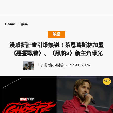
Home
娛樂
娛樂
漫威新計畫引爆熱議！萊恩葛斯林加盟
《惡靈戰警》、《黑豹3》新主角曝光
影憶小腦袋
27 Jul, 2026