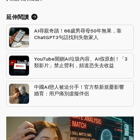
延伸閱讀
AI尋親奇蹟！66歲男尋母50年無果，靠
ChatGPT3句話找到失散家人
YouTube開鍘AI垃圾內容、AI假原創！「3
類影片」禁止營利，頻道恐失去收益
中國AI戀人被迫分手！官方祭新規憂影響
婚育：用戶痛別虛擬伴侶