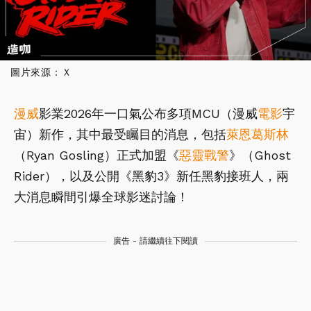
圖片來源：Ｘ
漫威
影業2026年一口氣公布多項MCU（漫威
電影
宇
宙）新作，其中最受矚目的消息，包括
萊恩葛斯林
（Ryan Gosling）正式加盟《
惡靈戰警
》（Ghost
Rider），以及公開《黑豹3》新任黑豹接班人，兩
大消息瞬間引爆全球影迷討論！
廣告 - 請繼續往下閱讀