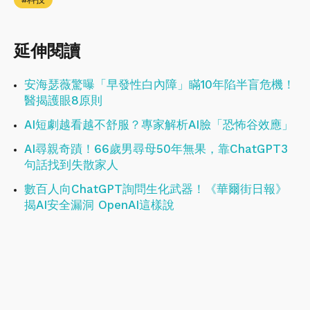
延伸閱讀
安海瑟薇驚曝「早發性白內障」瞞10年陷半盲危機！
醫揭護眼8原則
AI短劇越看越不舒服？專家解析AI臉「恐怖谷效應」
AI尋親奇蹟！66歲男尋母50年無果，靠ChatGPT3
句話找到失散家人
數百人向ChatGPT詢問生化武器！《華爾街日報》
揭AI安全漏洞 OpenAI這樣說