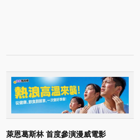
萊恩葛斯林 首度參演漫威電影