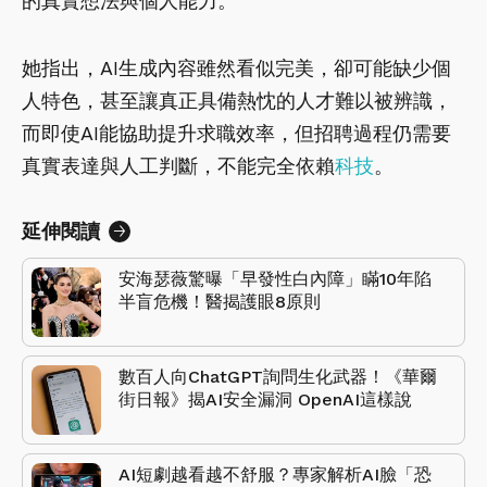
的真實想法與個人能力。
她指出，AI生成內容雖然看似完美，卻可能缺少個
人特色，甚至讓真正具備熱忱的人才難以被辨識，
而即使AI能協助提升求職效率，但招聘過程仍需要
真實表達與人工判斷，不能完全依賴
科技
。
延伸閱讀
安海瑟薇驚曝「早發性白內障」瞞10年陷
半盲危機！醫揭護眼8原則
數百人向ChatGPT詢問生化武器！《華爾
街日報》揭AI安全漏洞 OpenAI這樣說
AI短劇越看越不舒服？專家解析AI臉「恐