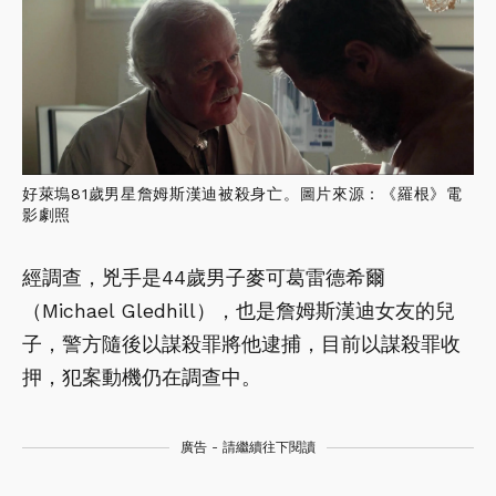
好萊塢81歲男星詹姆斯漢迪被殺身亡。圖片來源：《羅根》電
影劇照
經調查，兇手是44歲男子麥可葛雷德希爾
（Michael Gledhill），也是詹姆斯漢迪女友的兒
子，警方隨後以謀殺罪將他逮捕，目前以謀殺罪收
押，犯案動機仍在調查中。
廣告 - 請繼續往下閱讀