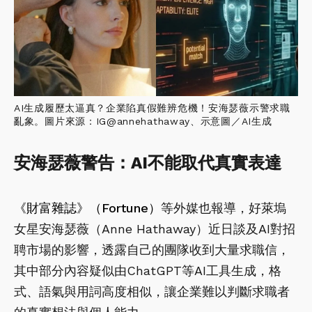
AI生成履歷太逼真？企業陷真假難辨危機！安海瑟薇示警求職
亂象。圖片來源：IG@annehathaway、示意圖／AI生成
安海瑟薇警告：AI不能取代真實表達
《財富雜誌》（Fortune）
等外媒也報導，好萊塢
女星安海瑟薇（Anne Hathaway）近日談及AI對招
聘市場的影響，透露自己的團隊收到大量求職信，
其中部分內容疑似由ChatGPT等AI工具生成，格
式、語氣與用詞高度相似，讓企業難以判斷求職者