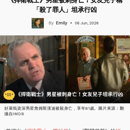
《捍衛戰士》男星被刺身亡！女友兒子稱
「殺了罪人」坦承行凶
Emily
06 Jun, 2026
好萊塢資深男星詹姆斯漢迪被殺身亡，享年81歲。圖片來源：翻
攝自IMDB