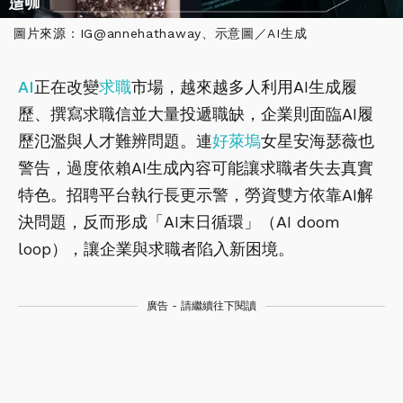
圖片來源：IG@annehathaway、示意圖／AI生成
AI
正在改變
求職
市場，越來越多人利用AI生成履
歷、撰寫求職信並大量投遞職缺，企業則面臨AI履
歷氾濫與人才難辨問題。連
好萊塢
女星安海瑟薇也
警告，過度依賴AI生成內容可能讓求職者失去真實
特色。招聘平台執行長更示警，勞資雙方依靠AI解
決問題，反而形成「AI末日循環」（AI doom
loop），讓企業與求職者陷入新困境。
廣告 - 請繼續往下閱讀