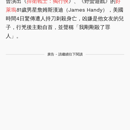
曾演出《
捍衛戰士：獨行俠
》、《野蠻遊戲》的
好
萊塢
81歲男星詹姆斯漢迪（James Handy），美國
時間4日驚傳遭人持刀刺殺身亡，凶嫌是他女友的兒
子，行兇後主動自首，並聲稱「我剛剛殺了罪
人」。
廣告 - 請繼續往下閱讀