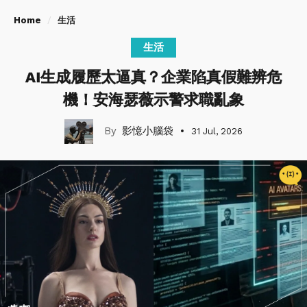
Home
生活
生活
AI生成履歷太逼真？企業陷真假難辨危
機！安海瑟薇示警求職亂象
影憶小腦袋
31 Jul, 2026