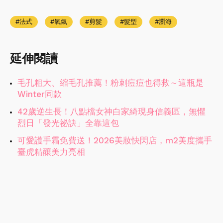
法式
氧氣
剪髮
髮型
瀏海
延伸閱讀
毛孔粗大、縮毛孔推薦！粉刺痘痘也得救～這瓶是
Winter同款
42歲逆生長！八點檔女神白家綺現身信義區，無懼
烈日「發光祕訣」全靠這包
可愛護手霜免費送！2026美妝快閃店，m2美度攜手
臺虎精釀美力亮相