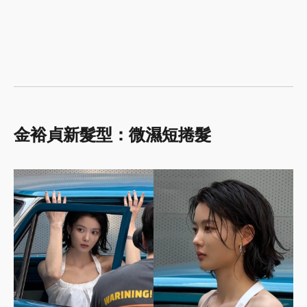
金裕貞新髮型：微濕短捲髮