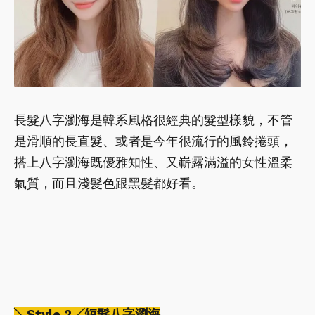
長髮八字瀏海是韓系風格很經典的髮型樣貌，不管
是滑順的長直髮、或者是今年很流行的風鈴捲頭，
搭上八字瀏海既優雅知性、又嶄露滿溢的女性溫柔
氣質，而且淺髮色跟黑髮都好看。
╲Style 2╱短髮八字瀏海