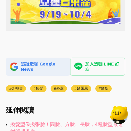
追蹤造咖 Google
加入造咖 LINE 好
News
友
金裕貞
短髮
舒淇
趙露思
髮型
延伸閱讀
換髮型像換張臉！圓臉、方臉、長臉，4種臉型最速
配髮型推薦