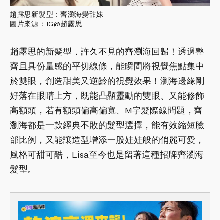
趙露思新髮型：齊瀏海變甜妹
圖片來源：IG@趙露思
趙露思的新髮型，許久不見的齊瀏海回歸！透過整
齊且具份量感的平切線條，能瞬間將視覺焦點集中
於雙眼，創造甜美又逆齡的視覺效果！瀏海邊緣剛
好落在眼睛上方，既能凸顯靈動的雙眼、又能修飾
高額頭，若有額頭偏高偏寬、M字髮際線問題，齊
瀏海都是一款經典不敗的髮型選擇，能有效縮短臉
部比例，又能讓造型增添一股娃娃般的俏麗可愛，
風格可甜可酷，Lisa至今也是留著這種招牌齊瀏海
髮型。