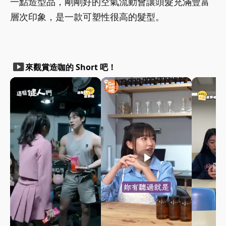
一點造型品，剛剛好的空氣流動會讓頭髮充滿豐富
層次印象，是一款可塑性很高的髮型。
smart_display
來觀賞造咖的 Short 吧！
play_arrow
play_arrow