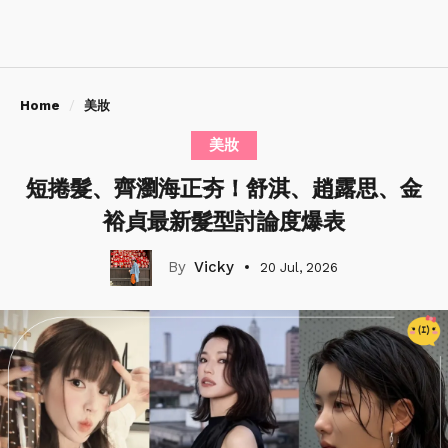
Home
美妝
美妝
短捲髮、齊瀏海正夯！舒淇、趙露思、金
裕貞最新髮型討論度爆表
Vicky
20 Jul, 2026