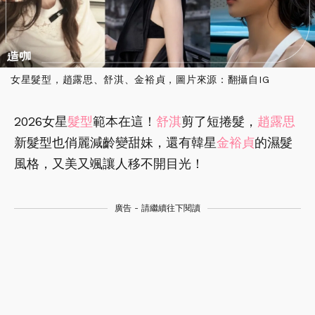
女星髮型，趙露思、舒淇、金裕貞，圖片來源：翻攝自IG
2026女星
髮型
範本在這！
舒淇
剪了短捲髮，
趙露思
新髮型也俏麗減齡變甜妹，還有韓星
金裕貞
的濕髮
風格，又美又颯讓人移不開目光！
廣告 - 請繼續往下閱讀