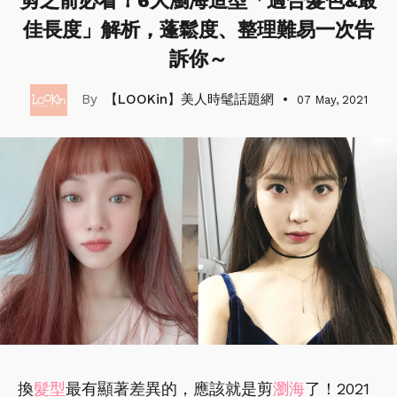
剪之前必看！6大瀏海造型「適合髮色&最
佳長度」解析，蓬鬆度、整理難易一次告
訴你～
【LOOKin】美人時髦話題網
07 May, 2021
換
髮型
最有顯著差異的，應該就是剪
瀏海
了！2021