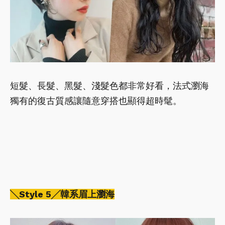
短髮、長髮、黑髮、淺髮色都非常好看，法式瀏海
獨有的復古質感讓隨意穿搭也顯得超時髦。
╲Style 5╱韓系眉上瀏海