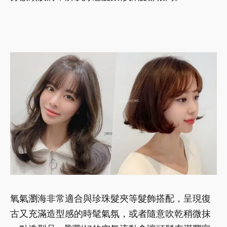
氧氣瀏海非常適合與珍珠髮夾等髮飾搭配，呈現復
古又充滿造型感的時髦氣氛，或者隨意吹乾稍微抹