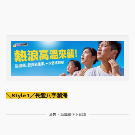
╲Style 1╱長髮八字瀏海
廣告 - 請繼續往下閱讀