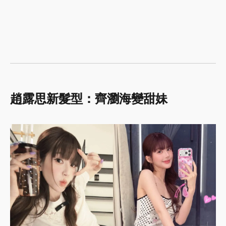
趙露思新髮型：齊瀏海變甜妹