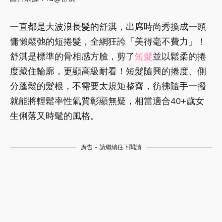
一直都是大波浪長髮的舒淇，出席時尚秀換成一頭
慵懶鬆弛的短捲髮，全網狂誇「美得毫不費力」！
舒淇是標準的骨相感方臉，剪了
短髮
並以鬆柔的捲
度藏住輪廓，更顯高級耐看！短髮隨興的捲度、側
分蓬鬆的髮根，不需要太規矩整齊，彷彿隨手一撥
就能將輕鬆率性氣質彰顯無疑，相當適合40+歲女
生俐落又時髦的風格。
廣告 - 請繼續往下閱讀