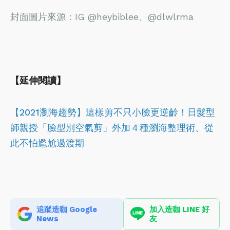
封面圖片來源：IG @heybiblee、@dlwlrma
【延伸閱讀】
【2021瀏海趨勢】這樣剪不只小臉更逆齡！日髮型
師親授「臉型別空氣剪」外加４種瀏海整理術、從
此不怕尷尬過渡期
追蹤造咖 Google
加入造咖 LINE 好
News
友