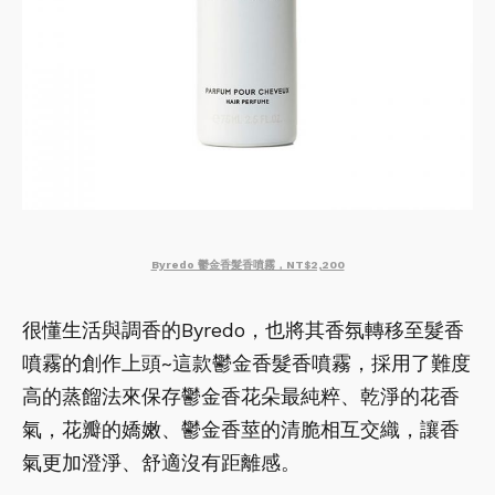
Byredo 鬱金香髮香噴霧，NT$2,200
很懂生活與調香的Byredo，也將其香氛轉移至髮香
噴霧的創作上頭~這款鬱金香髮香噴霧，採用了難度
高的蒸餾法來保存鬱金香花朵最純粹、乾淨的花香
氣，花瓣的嬌嫩、鬱金香莖的清脆相互交織，讓香
氣更加澄淨、舒適沒有距離感。