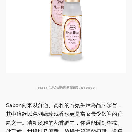
Sabon 以色列綠玫瑰髮香噴霧，NT$1,180
Sabon向來以舒適、高雅的香氛生活為品牌宗旨，
其中這款以色列綠玫瑰香氛更是當家最受歡迎的香
氣之一。清新淡雅的花香調中，你還能聞到檸檬、
佛手柑、柑橘以及麝香、乾燥木質調的輕甜、溫暖