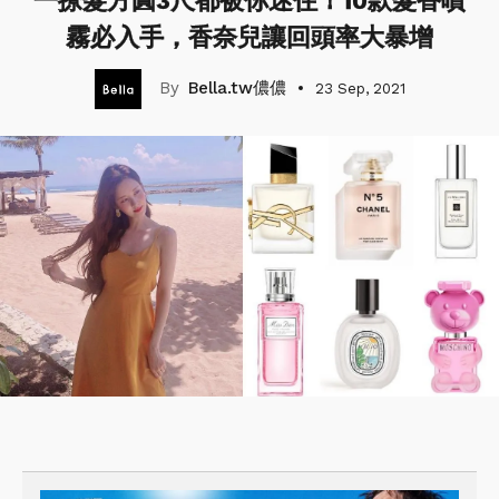
一撩髮方圓3尺都被你迷住！10款髮香噴
霧必入手，香奈兒讓回頭率大暴增
Bella.tw儂儂
23 Sep, 2021