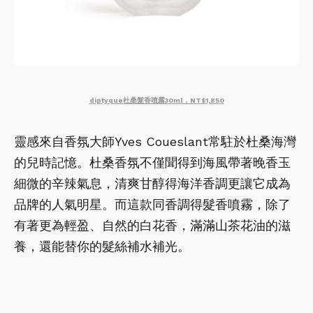
diptyque杜桑髮香噴霧30ml，NT$1,850
靈感來自香氛大師Yves Coueslant常駐於杜桑海灣
的兒時記憶。杜桑香氛不僅聞得到海風帶著晚香玉
細微的辛辣氣息，清爽甘醇得海洋香調更讓它成為
品牌的人氣明星。而這款同香調得髮香噴霧，除了
有著更為輕盈、自然的白花香，滿滿山茶花油的滋
養，還能替你的髮絲補水補光。