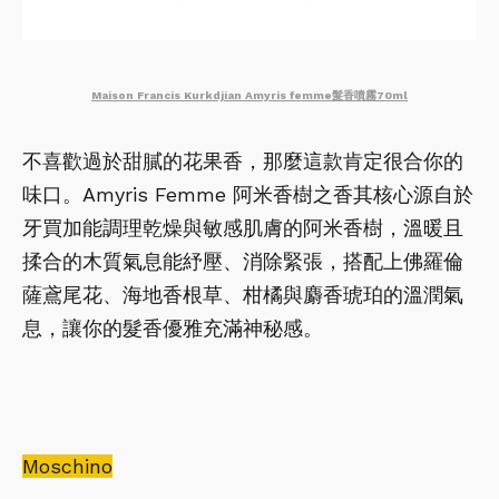
Maison Francis Kurkdjian Amyris femme髮香噴霧70ml
不喜歡過於甜膩的花果香，那麼這款肯定很合你的
味口。Amyris Femme 阿米香樹之香其核心源自於
牙買加能調理乾燥與敏感肌膚的阿米香樹，溫暖且
揉合的木質氣息能紓壓、消除緊張，搭配上佛羅倫
薩鳶尾花、海地香根草、柑橘與麝香琥珀的溫潤氣
息，讓你的髮香優雅充滿神秘感。
Moschino