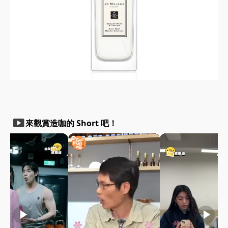
smart_display
來觀賞造咖的 Short 吧！
play_arrow
play_arrow
play_arrow