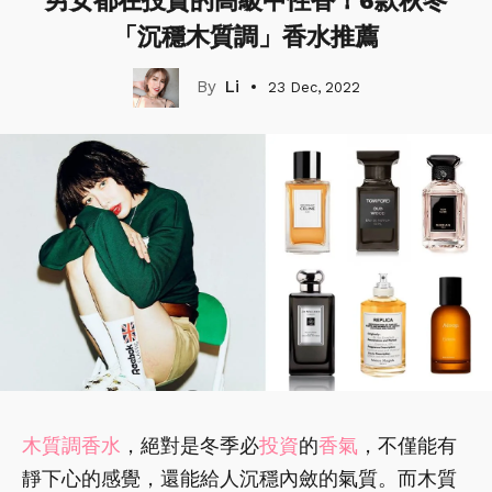
男女都在投資的高級中性香！6款秋冬
「沉穩木質調」香水推薦
Li
23 Dec, 2022
木質調
香水
，絕對是冬季必
投資
的
香氣
，不僅能有
靜下心的感覺，還能給人沉穩內斂的氣質。而木質