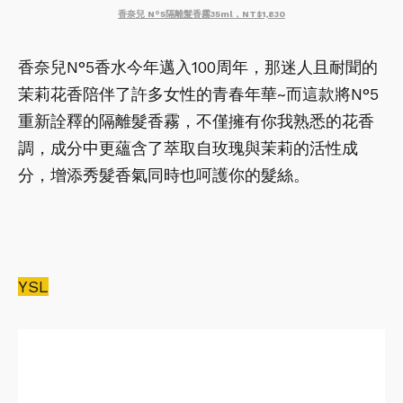
香奈兒 N°5隔離髮香霧35ml，NT$1,830
香奈兒N°5香水今年邁入100周年，那迷人且耐聞的
茉莉花香陪伴了許多女性的青春年華~而這款將N°5
重新詮釋的隔離髮香霧，不僅擁有你我熟悉的花香
調，成分中更蘊含了萃取自玫瑰與茉莉的活性成
分，增添秀髮香氣同時也呵護你的髮絲。
YSL