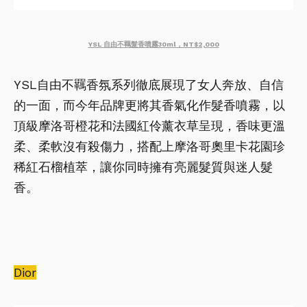
YSL 自由不羈髮香噴霧30ml，NT$2,000
YSL自由不羈香氛系列徹底展現了女人奔放、自信
的一面，而今年品牌更將其香氣化作髮香噴霧，以
頂級摩洛哥橙花和法國紅伶薰衣草呈現，香味更溫
柔、柔軟沒有殺傷力，搭配上摩洛哥奧里卡花園珍
稀紅石榴植萃，讓你同時擁有亮麗髮質與迷人髮
香。
Dior