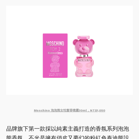
Moschino 泡泡熊女性髮香噴霧30ml，NT$1,050
品牌旗下第一款採以純素主義打造的香氛系列泡泡
熊香氛，不光是擁有俏皮又夢幻的粉紅色泰迪熊設