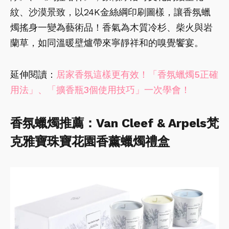
紋、沙漠景致，以24K金絲綱印刷圖樣，讓香氛蠟
燭搖身一變為藝術品！香氣為木質冷杉、柴火與岩
蘭草，如同溫暖壁爐帶來寧靜祥和的嗅覺饗宴。
延伸閱讀：
居家香氛這樣更有效！「香氛蠟燭5正確
用法」、「擴香瓶3個使用技巧」一次學會！
香氛蠟燭推薦：Van Cleef & Arpels梵
克雅寶珠寶花園香薰蠟燭禮盒