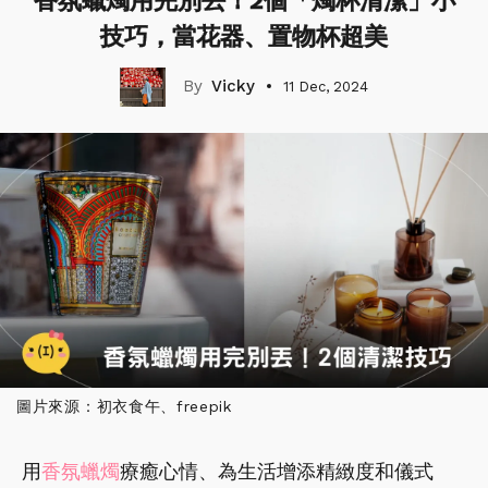
香氛蠟燭用完別丟！2個「燭杯清潔」小
技巧，當花器、置物杯超美
Vicky
11 Dec, 2024
圖片來源：初衣食午、freepik
用
香氛蠟燭
療癒心情、為生活增添精緻度和儀式