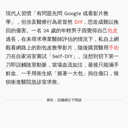
現代人習慣「有問題先問 Google 或看影片教
學」，但涉及醫療行為若冒然
DIY
，恐造成難以挽
回的傷害。一名 24 歲的年輕男子因覺得自己
包皮
過長，在未尋求專業醫師評估的情況下，私自上網
觀看網路上的割包皮教學影片，隨後購買醫用
手術
刀在自家浴室嘗試「Self-DIY」。沒想到切下第一
刀即誤觸陰莖動脈，當場血流如注，最後只能滿手
鮮血、一手用衛生紙「握著一大包」摀住傷口，狼
狽衝進醫院急診室求救。
廣告 - 請繼續往下閱讀