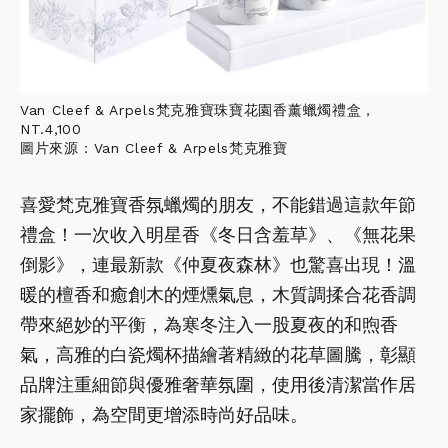
Van Cleef & Arpels梵克雅寶珠寶花園香薰蠟燭禮盒，
NT.4,100
圖片來源：Van Cleef & Arpels梵克雅寶
喜愛梵克雅寶香氛蠟燭的朋友，不能錯過這款年節
禮盒！一次收入明星香《冬日含羞草》、《無花果
倒影》，連最新款《仲夏夜森林》也驚喜出現！溫
暖的檀香和癒創木的煙燻氣息，木質調揉合花香調
帶來絕妙的平衡，為寒冬注入一股夏夜的和煦香
氣，高雅的白瓷燭杯描繪著精緻的花草圖騰，彰顯
品牌注重細節與優雅奢華氛圍，使用後清潔當作居
家擺飾，為空間更增添時尚好品味。