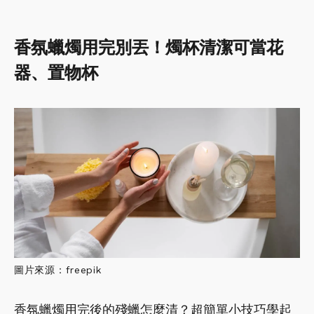
香氛蠟燭用完別丟！燭杯清潔可當花
器、置物杯
圖片來源：freepik
香氛蠟燭用完後的殘蠟怎麼清？超簡單小技巧學起