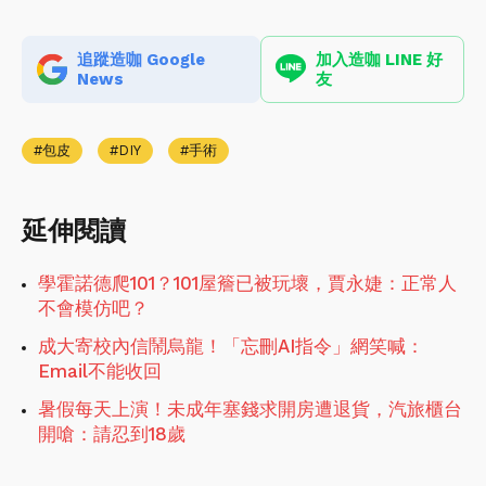
追蹤造咖 Google
加入造咖 LINE 好
News
友
包皮
DIY
手術
延伸閱讀
學霍諾德爬101？101屋簷已被玩壞，賈永婕：正常人
不會模仿吧？
成大寄校內信鬧烏龍！「忘刪AI指令」網笑喊：
Email不能收回
暑假每天上演！未成年塞錢求開房遭退貨，汽旅櫃台
開嗆：請忍到18歲