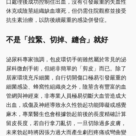
口處理後成功控制住出血，沒有引發嚴重的失血性
休克或陰莖組織缺血壞死，但仍需住院觀察並接受
抗生素治療，以防後續嚴重的感染併發症。
不是「拉緊、切掉、縫合」就好
泌尿科專家強調，包皮環切手術雖然屬於常見的泌
尿科微創手術，但絕非簡單的「剪皮」而已。除了
居家環境充斥細菌，自行切開傷口極易引發嚴重的
細菌感染、蜂窩性組織炎之外，陰莖含有豐富的血
管網與神經束，非專業人員極易切斷大血管造成大
出血，或傷及神經導致永久性勃起功能障礙或感覺
麻木，專業醫生也會根據勃起前後的長度精確計算
留皮長度，若自行拿刀亂切，一旦切除過多皮膚，
未來勃起時將因張力過大而產生劇烈疼痛或彎曲變