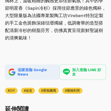
燭杯上，溫暖精緻的觸感更添佳節氣氛！其中的季
節明星香《Sapin冷杉》採用佳節應景的綠色燭杯，
大型限量版為法國專業製陶工坊Virebent特別定製
的手工金色斑飾深綠琺瑯燭罐，低調奢華的造型搭
配清新冷杉的樹脂芬芳，彷彿真實呈現新鮮聖誕樹
的清爽氣味！
追蹤造咖 Google
加入造咖 LINE 好
News
友
DIY
改造
香氛蠟燭
廢物利用
延伸閱讀