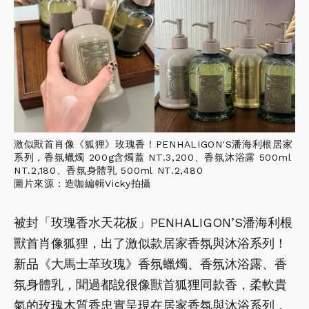
激似獸首肖像《狐狸》玫瑰香！PENHALIGON'S潘海利根居家
系列，香氛蠟燭 200g含燭蓋 NT.3,200、香氛沐浴露 500ml
NT.2,180、香氛身體乳 500ml NT.2,480
圖片來源：造咖編輯Vicky拍攝
被封「玫瑰香水天花板」PENHALIGON’S潘海利根
獸首肖像狐狸，出了激似款居家香氛與沐浴系列！
新品《大馬士革玫瑰》香氛蠟燭、香氛沐浴露、香
氛身體乳，聞過都說很像獸首狐狸同款香，柔軟貴
氣的玫瑰木質香忠實呈現在居家香氛與沐浴系列，