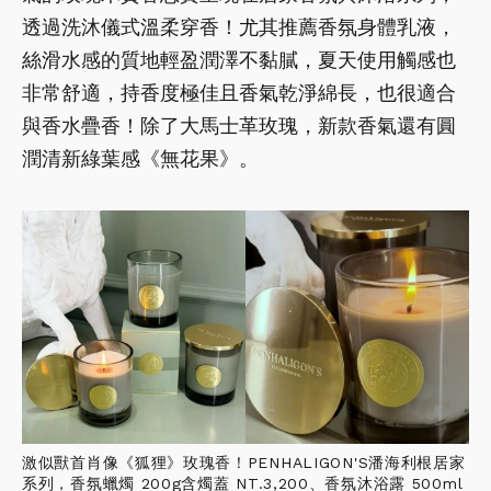
透過洗沐儀式溫柔穿香！尤其推薦香氛身體乳液，
絲滑水感的質地輕盈潤澤不黏膩，夏天使用觸感也
非常舒適，持香度極佳且香氣乾淨綿長，也很適合
與香水疊香！除了大馬士革玫瑰，新款香氣還有圓
潤清新綠葉感《無花果》。
激似獸首肖像《狐狸》玫瑰香！PENHALIGON'S潘海利根居家
系列，香氛蠟燭 200g含燭蓋 NT.3,200、香氛沐浴露 500ml