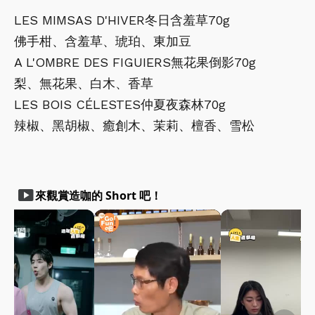
LES MIMSAS D'HIVER冬日含羞草70g
佛手柑、含羞草、琥珀、東加豆
A L'OMBRE DES FIGUIERS無花果倒影70g
梨、無花果、白木、香草
LES BOIS CÉLESTES仲夏夜森林70g
辣椒、黑胡椒、癒創木、茉莉、檀香、雪松
smart_display
來觀賞造咖的 Short 吧！