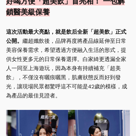
好喝方便「超美飲」首亮相！ 一包解
鎖醫美級保養
這次活動最大亮點，就是飲后全新「超美飲」正式
公開。
繼超孅飲後，品牌再度將產品線延伸至日常
美容保養需求，希望透過方便融入生活的形式，提
供女性更多元的日常保養選擇。白家綺更透漏全家
人一同至上海遊玩，因為本身有持續補充「超美
飲」，不僅沒有曬痕曬黑，肌膚狀態反而好到發
光，讓現場民眾都驚呼這不可能是42歲的模樣，成
為產品的最佳見證者。