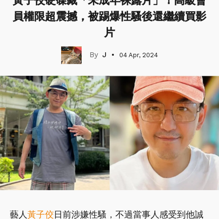
黃子佼硬碟藏「未成年裸露片」！高級會
員權限超震撼，被踢爆性騷後還繼續買影
片
J
04 Apr, 2024
藝人
黃子佼
日前涉嫌性騷，不過當事人感受到他誠