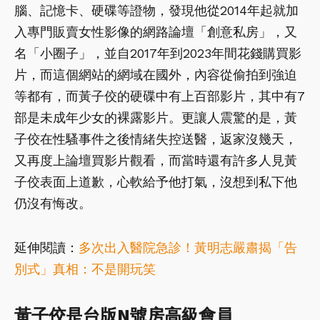
腦、記憶卡、硬碟等證物，發現他從2014年起就加
入專門販賣女性影像的網路論壇「創意私房」，又
名「小圈子」，並自2017年到2023年間花錢購買影
片，而這個網站的網域在國外，內容從偷拍到強迫
等都有，而黃子佼的硬碟中有上百部影片，其中有7
部是未成年少女的裸露影片。更讓人震驚的是，黃
子佼在性騷事件之後情緒失控送醫，返家沒幾天，
又再度上論壇買影片觀看，而當時還有許多人見黃
子佼表面上道歉，心軟給予他打氣，沒想到私下他
仍沒有悔改。
延伸閱讀：
多次出入醫院急診！黃明志嚴肅揭「告
別式」真相：不是開玩笑
黃子佼是台版N號房高級會員