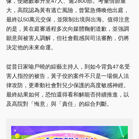
像，使總數攀升至47人、逾2800部。考量情節重
大，高院認為黃有逃亡風險，曾緊急傳喚他出庭，
最終以50萬元交保，並限制出境與出海。值得注意
的是，黃在庭審過程多次向媒體鞠躬道歉，並強調
願意與被害人調解，但社會觀感與司法審酌，仍將
決定他的未來命運。
從昔日家喻戶曉的綜藝主持人，到如今背負47名受
害人指控的被告，黃子佼的案件不只是一場個人法
律攻防，更牽動社會對兒少保護的高度敏感神經。
最終結果如何，恐怕還得看和解能否持續推進，以
及高院對「悔意」與「責任」的綜合判斷。