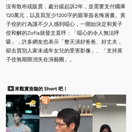
沒有散布或販賣，處分緩起訴2年，並需要支付國庫
120萬元，以及寫至少1200字的親筆簽名悔過書。黃
子佼的行為讓不少人感到噁心，一開始決定和黃子
佼和解的Zofia就發文直呼：「噁心的令人無法呼
吸」，許多網友也表示「整天演好爸爸、好丈夫，
卻去買別人家未成年女兒的受害影像」、「支持黃
子佼無期限消失在演藝圈」。
smart_display
來觀賞造咖的 Short 吧！