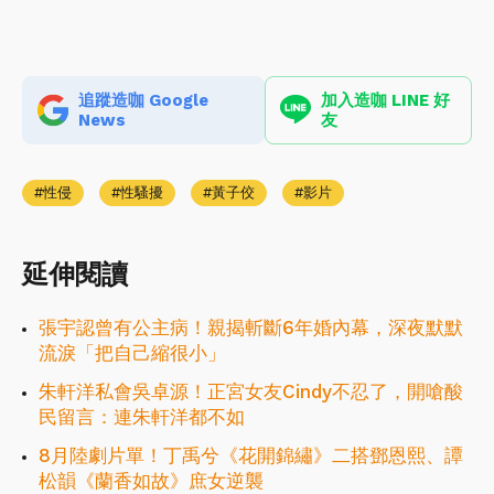
追蹤造咖 Google
加入造咖 LINE 好
News
友
性侵
性騷擾
黃子佼
影片
延伸閱讀
張宇認曾有公主病！親揭斬斷6年婚內幕，深夜默默
流淚「把自己縮很小」
朱軒洋私會吳卓源！正宮女友Cindy不忍了，開嗆酸
民留言：連朱軒洋都不如
8月陸劇片單！丁禹兮《花開錦繡》二搭鄧恩熙、譚
松韻《蘭香如故》庶女逆襲