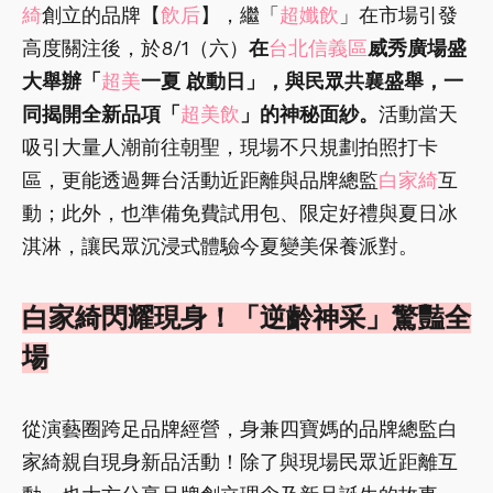
綺
創立的品牌【
飲后
】，繼「
超孅飲
」在市場引發
高度關注後，於8/1（六）
在
台北信義區
威秀廣場盛
大舉辦「
超美
一夏 啟動日」，與民眾共襄盛舉，一
同揭開全新品項「
超美飲
」的神秘面紗。
活動當天
吸引大量人潮前往朝聖，現場不只規劃拍照打卡
區，更能透過舞台活動近距離與品牌總監
白家綺
互
動；此外，也準備免費試用包、限定好禮與夏日冰
淇淋，讓民眾沉浸式體驗今夏變美保養派對。
白家綺閃耀現身！「逆齡神采」驚豔全
場
從演藝圈跨足品牌經營，身兼四寶媽的品牌總監白
家綺親自現身新品活動！除了與現場民眾近距離互