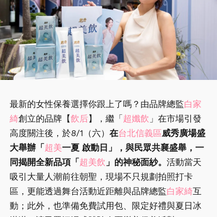
最新的女性保養選擇你跟上了嗎？由品牌總監
白家
綺
創立的品牌【
飲后
】，繼「
超孅飲
」在市場引發
高度關注後，於8/1（六）
在
台北信義區
威秀廣場盛
大舉辦「
超美
一夏 啟動日」，與民眾共襄盛舉，一
同揭開全新品項「
超美飲
」的神秘面紗。
活動當天
吸引大量人潮前往朝聖，現場不只規劃拍照打卡
區，更能透過舞台活動近距離與品牌總監
白家綺
互
動；此外，也準備免費試用包、限定好禮與夏日冰