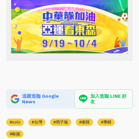
追蹤造咖 Google
加入造咖 LINE 好
News
友
solo
台灣
周子瑜
南韓
專輯
歐膩