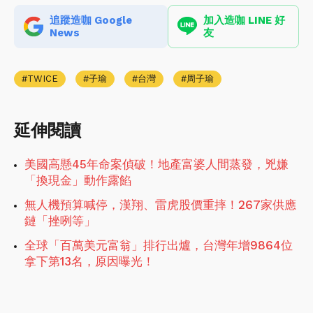
追蹤造咖 Google
加入造咖 LINE 好
News
友
TWICE
子瑜
台灣
周子瑜
延伸閱讀
美國高懸45年命案偵破！地產富婆人間蒸發，兇嫌
「換現金」動作露餡
無人機預算喊停，漢翔、雷虎股價重摔！267家供應
鏈「挫咧等」
全球「百萬美元富翁」排行出爐，台灣年增9864位
拿下第13名，原因曝光！