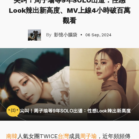
尖叫！周子瑜等9年SOLO出道：性感
Look辣出新高度、MV上線4小時破百萬
觀看
影憶小腦袋
06 Sep, 2024
南韓
人氣女團TWICE
台灣
成員
周子瑜
，近年頻頻傳