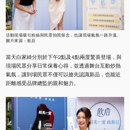
活動現場吸引粉絲與民眾拍照留念，也讓現場氣氛一路升溫。
圖片來源：飲后
當天白家綺分別於下午2點及4點兩度驚喜登場，與
現場民眾分享日常保養心得，並透過舞台互動炒熱
氣氛，讓到場民眾不僅可以搶先認識新品，也能近
距離感受品牌總監的親和魅力。