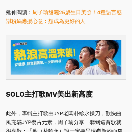
延伸閱讀：
周子瑜甜曬25歲生日美照！4種語言感
謝粉絲應援心意：想成為更好的人
SOLO主打歌MV美出新高度
此外，專輯主打歌由JYP老闆朴軫永操刀，歡快曲
風充滿JYP復古元素，周子瑜分享一聽到這首歌就
很喜歡：「他（朴軫永）說一定要呈現嶄新的面貌