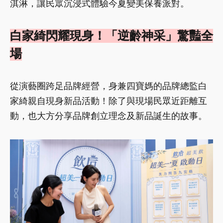
淇淋，讓民眾沉浸式體驗今夏變美保養派對。
白家綺閃耀現身！「逆齡神采」驚豔全
場
從演藝圈跨足品牌經營，身兼四寶媽的品牌總監白
家綺親自現身新品活動！除了與現場民眾近距離互
動，也大方分享品牌創立理念及新品誕生的故事。