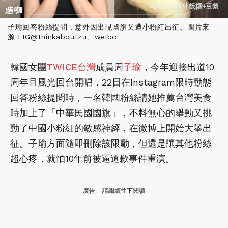
子瑜回答粉絲提問，意外因出現國旗又遭小粉紅出征。圖片來
源：IG@thinkaboutzu、weibo
韓國女團
TWICE
台灣
成員周
子瑜
，今年迎接出道10
周年且風光回台開唱，22日在Instagram限時動態
回答粉絲提問時，一名韓國粉絲請她推薦台灣美食
時加上了「中華民國國旗」，不料無心的舉動又挑
動了中國小粉紅的敏感神經，在微博上開始大舉出
征。子瑜方面隨即刪除該限動，但還是讓其他粉絲
超心疼，就怕10年前被逼道歉事件重演。
廣告 - 請繼續往下閱讀