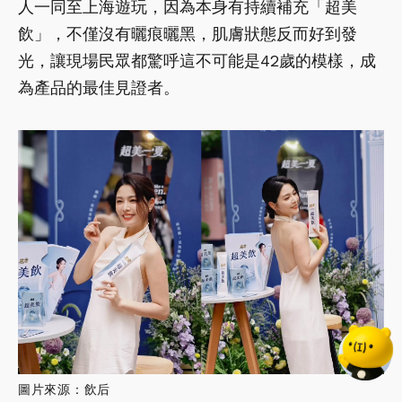
人一同至上海遊玩，因為本身有持續補充「超美
飲」，不僅沒有曬痕曬黑，肌膚狀態反而好到發
光，讓現場民眾都驚呼這不可能是42歲的模樣，成
為產品的最佳見證者。
圖片來源：飲后