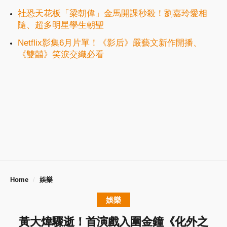
社恐天花板「梁朝偉」金馬開課秒殺！劉嘉玲愛相
隨、超多明星學生朝聖
Netflix影集6月片單！《影后》嚴藝文新作開播、
《雙囍》笑淚交織必看
Home
娛樂
娛樂
黃大煒驟逝！首演戲入圍金鐘《化外之