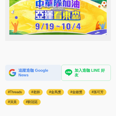
追蹤造咖 Google
加入造咖 LINE 好
News
友
Threads
老師
金馬獎
金鐘獎
孫可芳
演員
劉冠廷