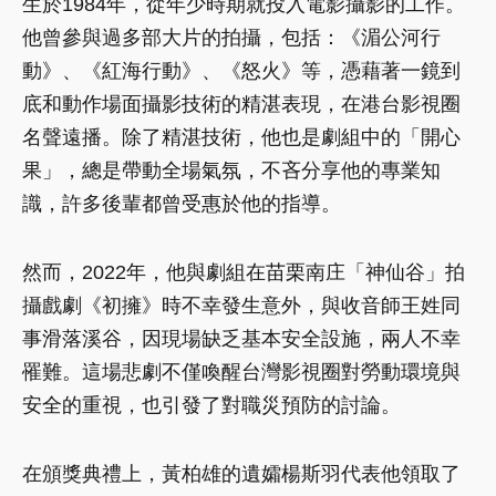
生於1984年，從年少時期就投入電影攝影的工作。
他曾參與過多部大片的拍攝，包括：《湄公河行
動》、《紅海行動》、《怒火》等，憑藉著一鏡到
底和動作場面攝影技術的精湛表現，在港台影視圈
名聲遠播。除了精湛技術，他也是劇組中的「開心
果」，總是帶動全場氣氛，不吝分享他的專業知
識，許多後輩都曾受惠於他的指導。
然而，2022年，他與劇組在苗栗南庄「神仙谷」拍
攝戲劇《初擁》時不幸發生意外，與收音師王姓同
事滑落溪谷，因現場缺乏基本安全設施，兩人不幸
罹難。這場悲劇不僅喚醒台灣影視圈對勞動環境與
安全的重視，也引發了對職災預防的討論。
在頒獎典禮上，黃柏雄的遺孀楊斯羽代表他領取了