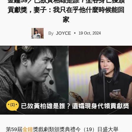
金鐘59／已故黃柏雄是誰？墜谷身亡獲頒
貢獻獎，妻子：我只在乎他什麼時候能回
家
JOYCE
19 Oct, 2024
第59屆
金鐘
獎戲劇類頒獎典禮今（19）日盛大舉