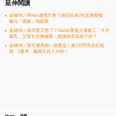
延伸閱讀
金鐘59／阿Ken遭甩巴掌？納豆臥病2年反應變慢，
瘋玩「遲緩」地獄哏
金鐘59／吳宗憲又怒了？Sandy產後火速復工「大方
爆乳」父管女兒無極限：誰讓妳穿這樣子的？
金鐘59／苗可麗再抱一座獎盃！連2天閃亮走紅毯，
因「1要求」飆罵主持人15秒！
Home
娛樂