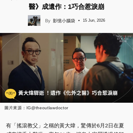
醫》成遺作：1巧合惹淚崩
影憶小腦袋
15 Jun, 2026
圖片來源：IG@theoutlawdoctor
有「搖滾教父」之稱的黃大煒，驚傳於6月2日在夏