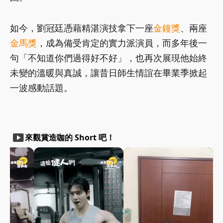
如今，劉冠廷憑藉精湛演技拿下一座
金鐘獎
、兩座
金馬獎
，成為備受肯定的實力派演員，而多年後一
句「不知道你們過得好不好」，也再次展現他始終
未變的溫暖與真誠，讓昔日師生情誼在畢業季掀起
一波感動話題。
smart_display
來觀賞造咖的 Short 吧！