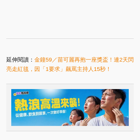
延伸閱讀：
金鐘59／苗可麗再抱一座獎盃！連2天閃
亮走紅毯，因「1要求」飆罵主持人15秒！