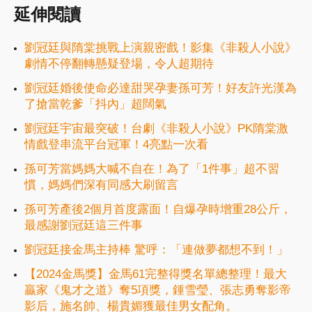
延伸閱讀
劉冠廷與隋棠挑戰上演親密戲！影集《非殺人小說》
劇情不停翻轉懸疑登場，令人超期待
劉冠廷婚後使命必達甜哭孕妻孫可芳！好友許光漢為
了搶當乾爹「抖內」超闊氣
劉冠廷宇宙最突破！台劇《非殺人小說》PK隋棠激
情戲登串流平台冠軍！4亮點一次看
孫可芳當媽媽大喊不自在！為了「1件事」超不習
慣，媽媽們深有同感大刷留言
孫可芳產後2個月首度露面！自爆孕時增重28公斤，
最感謝劉冠廷這三件事
劉冠廷接金馬主持棒 驚呼：「連做夢都想不到！」
【2024金馬獎】金馬61完整得獎名單總整理！最大
贏家《鬼才之道》奪5項獎，鍾雪瑩、張志勇奪影帝
影后，施名帥、楊貴媚獲最佳男女配角。