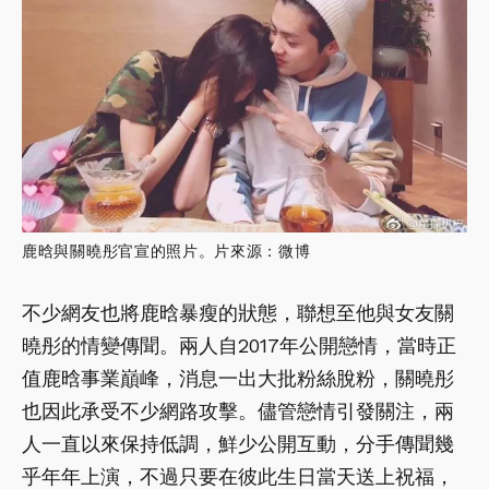
鹿晗與關曉彤官宣的照片。片來源：微博
不少網友也將鹿晗暴瘦的狀態，聯想至他與女友關
曉彤的情變傳聞。兩人自2017年公開戀情，當時正
值鹿晗事業巔峰，消息一出大批粉絲脫粉，關曉彤
也因此承受不少網路攻擊。儘管戀情引發關注，兩
人一直以來保持低調，鮮少公開互動，分手傳聞幾
乎年年上演，不過只要在彼此生日當天送上祝福，