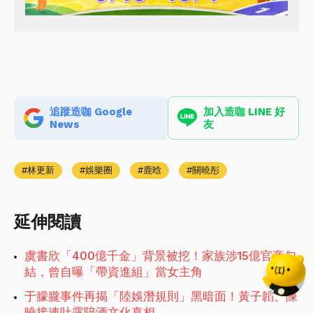
追蹤造咖 Google
加入造咖 LINE 好
News
友
林更新
娛樂圈
鹿晗
關曉彤
延伸閱讀
虞書欣「400億千金」背景被挖！家族涉15億官商勾
結，曾自曝「帶資進組」當女主角
于朦朧事件再揭「陸娛潛規則」黑暗面！黃子韜、陳
曉接連吐露陪酒文化真相