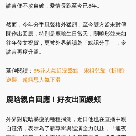
謠言便不攻自破，愛情長跑至今已8年。
然而，今年分手風聲格外猛烈，至今雙方皆未對傳
聞作出回應，特別是鹿晗生日當天，關曉彤並未如
往年發文祝賀，更被外界解讀為「默認分手」，令
謠言再度升溫。
延伸閱讀：
95花人氣近況盤點：宋祖兒靠《折腰》
逆襲、趙露思人氣下滑
鹿唅親自回應！好友出面緩頰
外界對鹿晗暴瘦的種種揣測，近日他也在直播中親
自澄清，表示為了新專輯與巡演全力以赴，「連夜