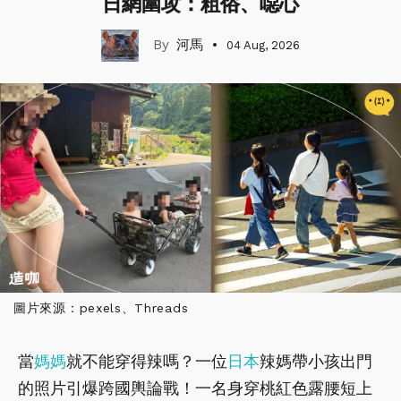
日網圍攻：粗俗、噁心
河馬
04 Aug, 2026
圖片來源：pexels、Threads
當
媽媽
就不能穿得辣嗎？一位
日本
辣媽帶小孩出門
的照片引爆跨國輿論戰！一名身穿桃紅色露腰短上