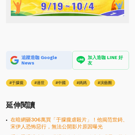
追蹤造咖 Google
加入造咖 LINE 好
News
友
于朦朧
過世
中國
媽媽
演藝圈
延伸閱讀
在暗網砸306萬買「于朦朧虐殺片」！他揭范世錡、
宋伊人恐怖惡行，無法公開影片原因曝光