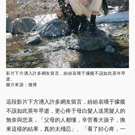
影片下方湧入許多網友留言，紛紛哀嘆于朦朧不該如此英年早
逝。
圖片來源：微博
這段影片下方湧入許多網友留言，紛紛哀嘆于朦朧
不該如此英年早逝，更心疼于母白髮人送黑髮人的
無奈與悲哀，「父母的人都懂，辛苦養大孩子，換
來這樣的結果，真的太殘忍」、「看了好心疼，一