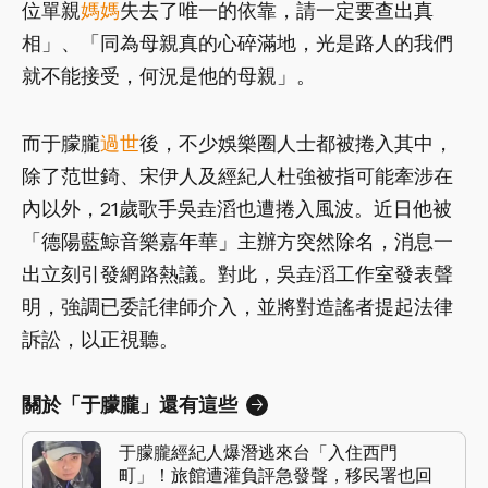
位單親
媽媽
失去了唯一的依靠，請一定要查出真
相」、「同為母親真的心碎滿地，光是路人的我們
就不能接受，何況是他的母親」。
而于朦朧
過世
後，不少娛樂圈人士都被捲入其中，
除了范世錡、宋伊人及經紀人杜強被指可能牽涉在
內以外，21歲歌手吳垚滔也遭捲入風波。近日他被
「德陽藍鯨音樂嘉年華」主辦方突然除名，消息一
出立刻引發網路熱議。對此，吳垚滔工作室發表聲
明，強調已委託律師介入，並將對造謠者提起法律
訴訟，以正視聽。
關於「于朦朧」還有這些
于朦朧經紀人爆潛逃來台「入住西門
町」！旅館遭灌負評急發聲，移民署也回