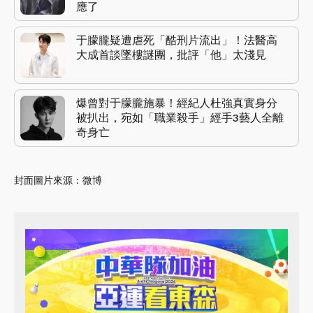
應了
于朦朧疑遭虐死「酷刑片流出」！法醫高
大成首談墜樓謎團，批評「他」太淺見
爆曾對于朦朧施暴！經紀人杜強真實身分
被扒出，宛如「職業殺手」經手3藝人全離
奇身亡
封面圖片來源：微博