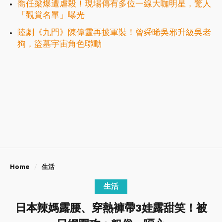
喬任梁爆遭虐殺！現場傳有多位一線大咖明星，驚人
「觀賞名單」曝光
陸劇《九門》陳偉霆再披軍裝！曾舜晞吳邪升級吳老
狗，盜墓宇宙角色聯動
Home
生活
生活
日本辣媽露腰、穿熱褲帶3娃露甜笑！被