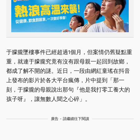
于朦朧墜樓事件已經超過1個月，但案情仍舊疑點重
重，就連于朦朧究竟有沒有跟母親一起回到故鄉，
都成了解不開的謎。近日，一段由網紅童瑤在抖音
上發布的影片於各大平台瘋傳，片中提到「那一
刻，于朦朧的母親說出那句『他是我打零工養大的
孩子呀』，讓無數人聞之心碎」。
廣告 - 請繼續往下閱讀