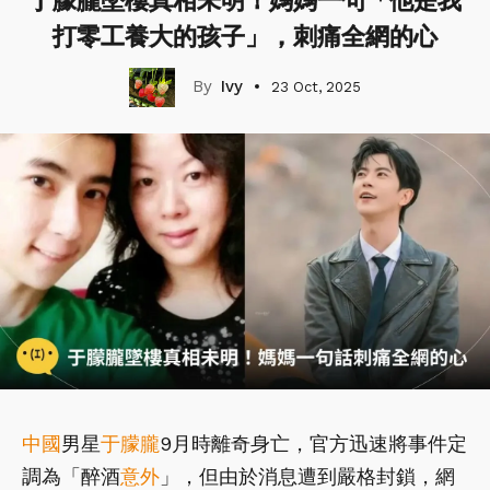
于朦朧墜樓真相未明！媽媽一句「他是我
打零工養大的孩子」，刺痛全網的心
Ivy
23 Oct, 2025
中國
男星
于朦朧
9月時離奇身亡，官方迅速將事件定
調為「醉酒
意外
」，但由於消息遭到嚴格封鎖，網