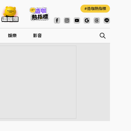
造咖熱指標
娛樂
影音