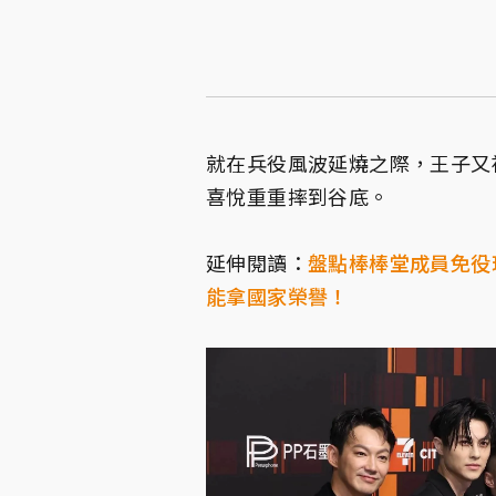
就在兵役風波延燒之際，王子又
喜悅重重摔到谷底。
延伸閱讀：
盤點棒棒堂成員免役理
能拿國家榮譽！