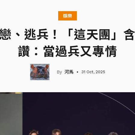
娛樂
戀、逃兵！「這天團」
讚：當過兵又專情
河馬
31 Oct, 2025