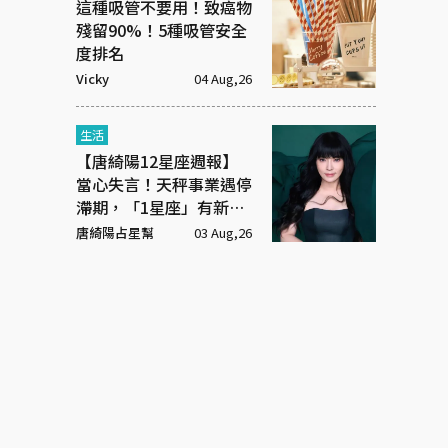
這種吸管不要用！致癌物
殘留90%！5種吸管安全
度排名
Vicky
04 Aug,26
生活
【唐綺陽12星座週報】
當心失言！天秤事業遇停
滯期，「1星座」有新戀
情
唐綺陽占星幫
03 Aug,26