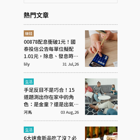
熱門文章
賺錢
00878配息衝破1元！國
泰投信公告每單位擬配
1.01元，除息、發息時間
一次看！
lily
31 Jul,26
生活
手足反目不是巧合！15
道題測出你在家中的角
色：是金童？還是出氣
筒？
河馬
03 Aug,26
生活
6大速食新品吃了沒？必