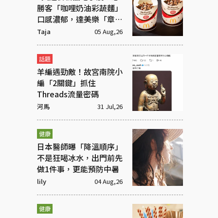
勝客「咖哩奶油彩蔬麵」
口感濃郁，達美樂「章魚
燒披薩」社群新寵
Taja
05 Aug,26
話題
羊編遇勁敵！故宮南院小
編「2關鍵」抓住
Threads流量密碼
河馬
31 Jul,26
健康
日本醫師曝「降溫順序」
不是狂喝冰水，出門前先
做1件事，更能預防中暑
lily
04 Aug,26
健康