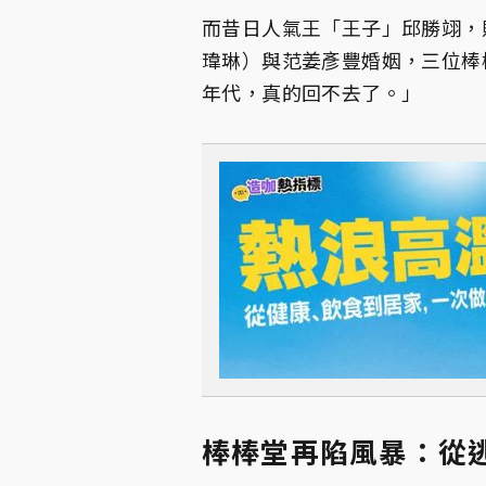
而昔日人氣王「王子」邱勝翊，
瑋琳）與范姜彥豐婚姻，三位棒
年代，真的回不去了。」
棒棒堂再陷風暴：從