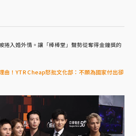
被捲入婚外情。讓「棒棒堂」聲勢從奪得金鐘獎的
由！YTR Cheap怒批文化部：不願為國家付出卻