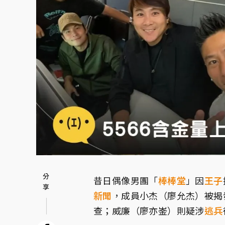
昔日偶像男團「
棒棒堂
」因
王子
新聞
，成員小杰（廖允杰）被揭
查；威廉（廖亦崟）則疑涉
逃兵