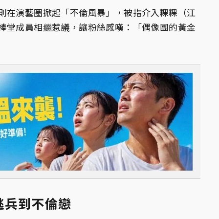
則在演藝圈掀起「不倫風暴」，被指介入粿粿（江
棒堂成員相繼惹議，讓粉絲感嘆：「偶像團的黃金
逃兵到不倫戀