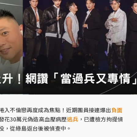
捲入不倫戀再度成為焦點！近期團員接連爆出
負面
發花30萬元偽造高血壓病歷
逃兵
，已遭檢方拘提偵
役，從綠島返台後被偵查中。