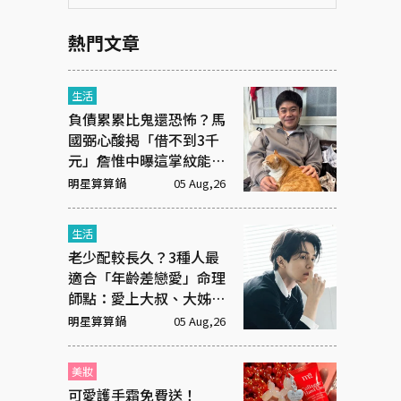
熱門文章
生活
負債累累比鬼還恐怖？馬
國弼心酸揭「借不到3千
元」詹惟中曝這掌紋能救
命！
明星算算鍋
05 Aug,26
生活
老少配較長久？3種人最
適合「年齡差戀愛」命理
師點：愛上大叔、大姊有
原因
明星算算鍋
05 Aug,26
美妝
可愛護手霜免費送！