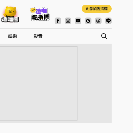
造咖熱指標
娛樂
影音