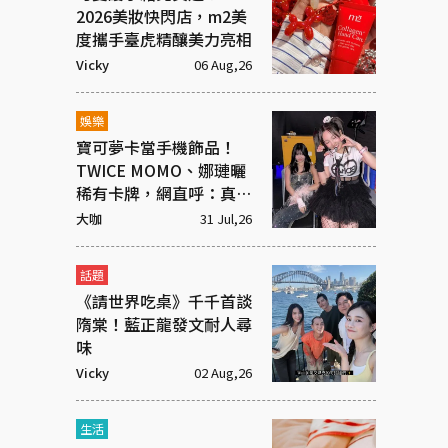
2026美妝快閃店，m2美
度攜手臺虎精釀美力亮相
Vicky
06 Aug,26
娛樂
寶可夢卡當手機飾品！
TWICE MOMO、娜璉曬
稀有卡牌，網直呼：真奢
華
大咖
31 Jul,26
話題
《請世界吃桌》千千首談
隋棠！藍正龍發文耐人尋
味
Vicky
02 Aug,26
生活