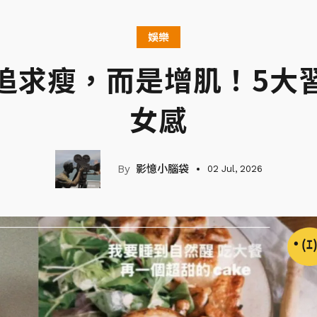
娛樂
追求瘦，而是增肌！5大
女感
影憶小腦袋
02 Jul, 2026