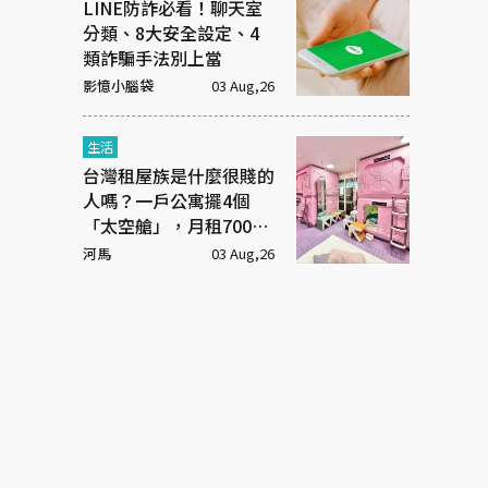
LINE防詐必看！聊天室
分類、8大安全設定、4
類詐騙手法別上當
影憶小腦袋
03 Aug,26
生活
台灣租屋族是什麼很賤的
人嗎？一戶公寓擺4個
「太空艙」，月租7000
元
河馬
03 Aug,26