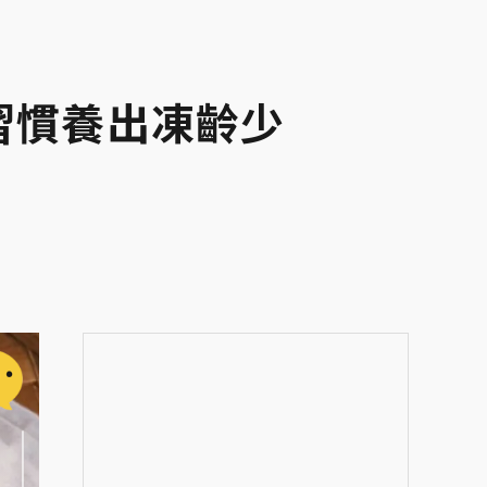
習慣養出凍齡少