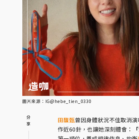
圖片來源：IG@hebe_tien_0330
田馥甄
曾因身體狀況不佳取消演
作近60針，也讓她深刻體會：
「
第一順位，養成規律作息、均衡