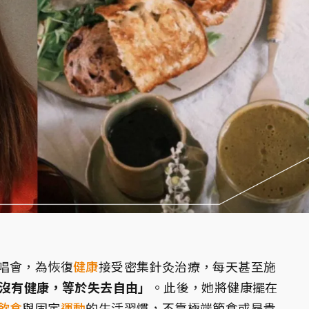
唱會，為恢復
健康
接受密集針灸治療，每天甚至施
沒有健康，等於失去自由」
。此後，她將健康擺在
飲食
與固定
運動
的生活習慣，不靠極端節食或昂貴