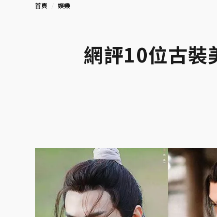
首頁
娛樂
網評10位古