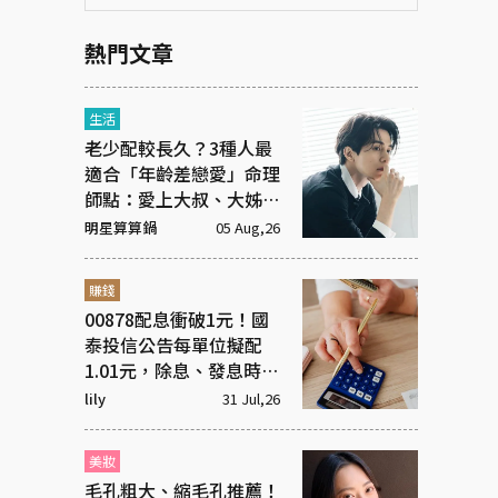
熱門文章
生活
老少配較長久？3種人最
適合「年齡差戀愛」命理
師點：愛上大叔、大姊有
原因
明星算算鍋
05 Aug,26
賺錢
00878配息衝破1元！國
泰投信公告每單位擬配
1.01元，除息、發息時間
一次看！
lily
31 Jul,26
美妝
毛孔粗大、縮毛孔推薦！