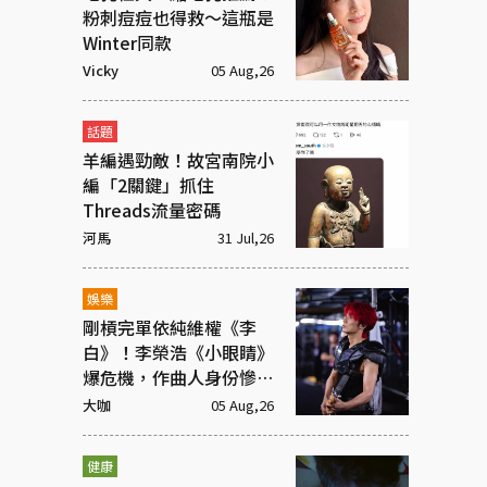
粉刺痘痘也得救～這瓶是
Winter同款
Vicky
05 Aug,26
話題
羊編遇勁敵！故宮南院小
編「2關鍵」抓住
Threads流量密碼
河馬
31 Jul,26
娛樂
剛槓完單依純維權《李
白》！李榮浩《小眼睛》
爆危機，作曲人身份慘遭
抹去
大咖
05 Aug,26
健康