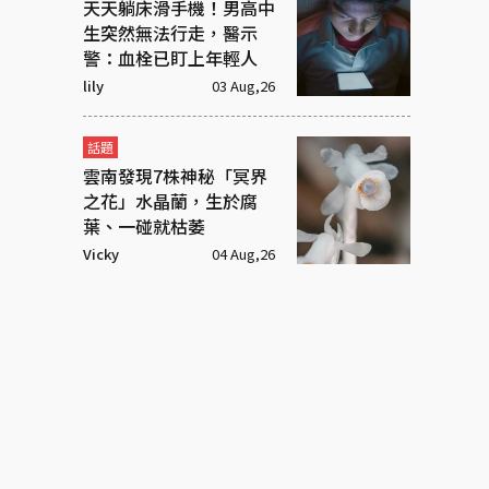
天天躺床滑手機！男高中
生突然無法行走，醫示
警：血栓已盯上年輕人
lily
03 Aug,26
話題
雲南發現7株神秘「冥界
之花」水晶蘭，生於腐
葉、一碰就枯萎
Vicky
04 Aug,26