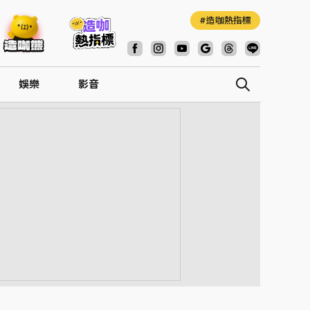
造咖熱指標
娛樂
影音