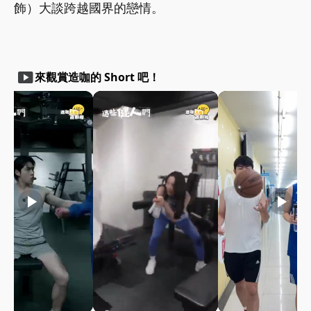
飾）大談跨越國界的戀情。
smart_display
來觀賞造咖的 Short 吧！
play_arrow
play_arrow
play_arrow