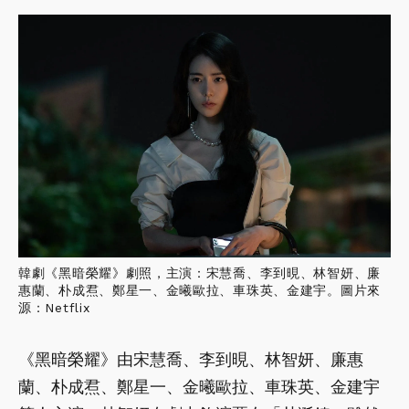
韓劇《黑暗榮耀》劇照，主演：宋慧喬、李到晛、林智妍、廉
惠蘭、朴成焄、鄭星一、金曦歐拉、車珠英、金建宇。圖片來
源：Netflix
《黑暗榮耀》由宋慧喬、李到晛、林智妍、廉惠
蘭、朴成焄、鄭星一、金曦歐拉、車珠英、金建宇