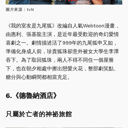
圖片來源：tvN
《我的室友是九尾狐》改編自人氣Webtoon漫畫，
由惠利、張基龍主演，是近年最受歡迎的奇幻愛情
喜劇之一。劇情描述活了999年的九尾狐申又如，
準備化身成人前，珍貴狐珠卻意外被女大學生李潭
吞下。為了取回狐珠，兩人不得不同住一個屋簷
下，也在朝夕相處中擦出戀愛火花，整部劇笑點、
糖分與心動瞬間都相當充足。
6.《德魯納酒店》
只屬於亡者的神祕旅館