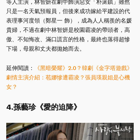
等人主演，林智妍在劇中飾演惡女「朴涎鎮」雖然
只是一名天氣預報員，但後來成功嫁給平建設的代
表理事河度領（鄭星一 飾），成為人人稱羨的名媛
貴婦，不過在劇中林智妍是校園霸凌的帶頭者，高
傲、不知悔改、滿口謊言的性格，最終也落得超慘
下場，母親和丈夫都拋她而去。
延伸閱讀：
《黑暗榮耀》2.0？韓劇《金字塔遊戲》
劇情主演介紹：苞娜慘遭霸凌？張員瑛親姐是心機
女？
4.孫藝珍《愛的迫降》