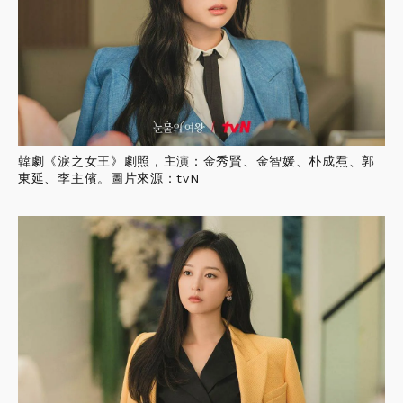
韓劇《淚之女王》劇照，主演：金秀賢、金智媛、朴成焄、郭
東延、李主儐。圖片來源：tvN