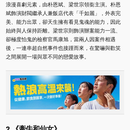
浪漫喜劇元素，由朴恩斌、梁世宗領銜主演。朴恩
斌飾演財閥繼承人兼飯店代表「千如麗」，外表完
美、能力出眾，卻天生擁有看見鬼魂的能力，因此
始終與人保持距離。梁世宗則飾演辦案能力一流、
卻極度怕鬼的檢察官馬康旭，當兩人因案件相遇
後，一連串超自然事件也接踵而來，在驚嚇與歡笑
之間展開一場與眾不同的戀愛故事。
2.《牽牛和仙女》