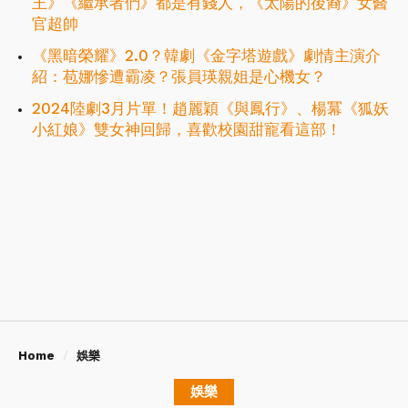
王》《繼承者們》都是有錢人，《太陽的後裔》女醫
官超帥
《黑暗榮耀》2.0？韓劇《金字塔遊戲》劇情主演介
紹：苞娜慘遭霸凌？張員瑛親姐是心機女？
2024陸劇3月片單！趙麗穎《與鳳行》、楊冪《狐妖
小紅娘》雙女神回歸，喜歡校園甜寵看這部！
Home
娛樂
娛樂