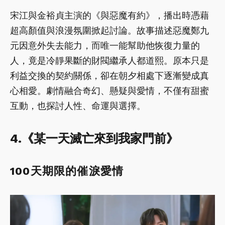
宋江與金裕貞主演的《與惡魔有約》，播出時憑藉
超高顏值與浪漫氛圍掀起討論。故事描述惡魔鄭九
元因意外失去能力，而唯一能幫助他恢復力量的
人，竟是冷靜果斷的財閥繼承人都道熙。原本只是
利益交換的契約關係，卻在朝夕相處下逐漸變成真
心相愛。劇情融合奇幻、懸疑與愛情，不僅有甜蜜
互動，也探討人性、命運與選擇。
4.《某一天滅亡來到我家門前》
100天期限的催淚愛情