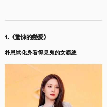
1.《驚悚的戀愛》
朴恩斌化身看得見鬼的女霸總