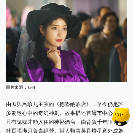
圖片來源：tvN
由IU與呂珍九主演的《德魯納酒店》，至今仍是許
多劇迷心中的奇幻神劇。故事描述首爾市中心一間
只有鬼魂才能入住的神祕酒店，由背負千年詛咒的
社長張滿月負責經營。當人類菁英具燦星意外成為