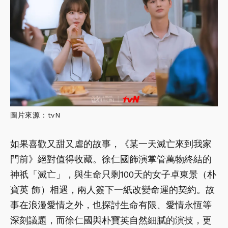
圖片來源：tvN
如果喜歡又甜又虐的故事，《某一天滅亡來到我家
門前》絕對值得收藏。徐仁國飾演掌管萬物終結的
神祇「滅亡」，與生命只剩100天的女子卓東景（朴
寶英 飾）相遇，兩人簽下一紙改變命運的契約。故
事在浪漫愛情之外，也探討生命有限、愛情永恆等
深刻議題，而徐仁國與朴寶英自然細膩的演技，更