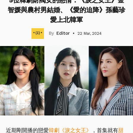
5位韓劇財閥女的戀情：《淚之女王》金
智媛與農村男結婚、《愛的迫降》孫藝珍
愛上北韓軍
Editor
22 Mar, 2024
近期剛開播的戀愛
韓劇
《淚之女王》
，首集就有
甜