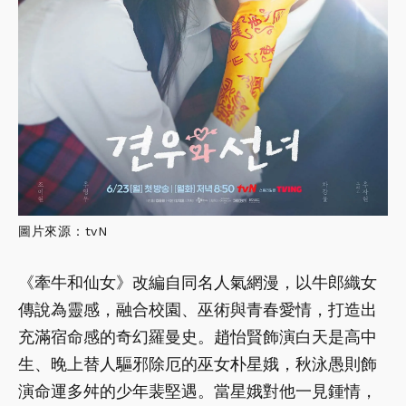
圖片來源：tvN
《牽牛和仙女》改編自同名人氣網漫，以牛郎織女
傳說為靈感，融合校園、巫術與青春愛情，打造出
充滿宿命感的奇幻羅曼史。趙怡賢飾演白天是高中
生、晚上替人驅邪除厄的巫女朴星娥，秋泳愚則飾
演命運多舛的少年裴堅遇。當星娥對他一見鍾情，