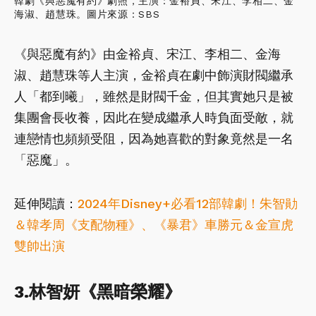
韓劇《與惡魔有約》劇照，主演：金裕貞、宋江、李相二、金
海淑、趙慧珠。圖片來源：SBS
《與惡魔有約》由金裕貞、宋江、李相二、金海
淑、趙慧珠等人主演，金裕貞在劇中飾演財閥繼承
人「都到曦」，雖然是財閥千金，但其實她只是被
集團會長收養，因此在變成繼承人時負面受敵，就
連戀情也頻頻受阻，因為她喜歡的對象竟然是一名
「惡魔」。
延伸閱讀：
2024年Disney+必看12部韓劇！朱智勛
＆韓孝周《支配物種》、《暴君》車勝元＆金宣虎
雙帥出演
3.林智妍《黑暗榮耀》