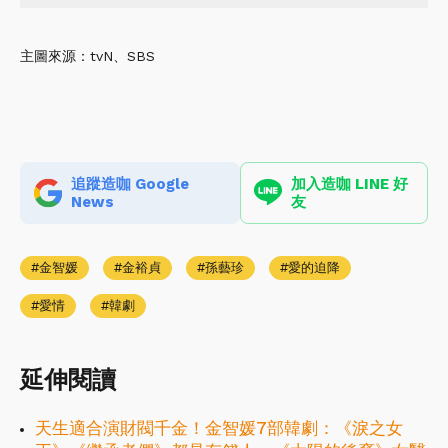
主圖來源：tvN、SBS
追蹤造咖 Google
加入造咖 LINE 好
News
友
金智媛
金裕貞
孫藝珍
愛的迫降
愛情
韓劇
延伸閱讀
天生適合演財閥千金！金智媛7部韓劇：《淚之女