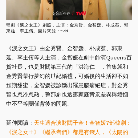
韓劇《淚之女王》劇照，主演：金秀賢、金智媛、朴成焄、郭
東延、李主儐。圖片來源：tvN
《淚之女王》由金秀賢、金智媛、朴成焄、郭東
延、李主儐等人主演，金智媛在劇中飾演Queens百
貨社長，也是財閥第三代的「洪海仁」，首集就和
金秀賢舉行夢幻的世紀婚禮，可婚後的生活卻不如
預期甜蜜，金智媛被診斷出罹患腦瘤絕症，對金秀
賢也忽冷忽熱，整部劇也透露家庭背景差異與婚姻
中不平等關係背後的問題。
延伸閱讀：
天生適合演財閥千金！金智媛7部韓劇：
《淚之女王》《繼承者們》都是有錢人，《太陽的