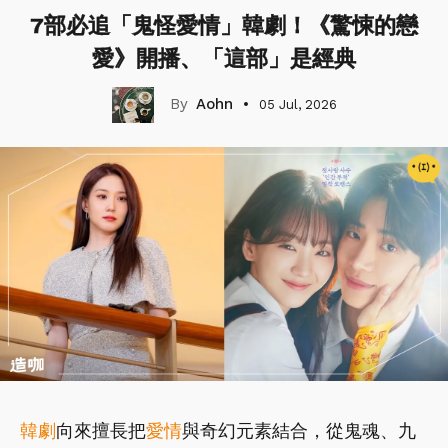
7部必追「鬼怪愛情」韓劇！《驚悚的戀
愛》開播、「這部」是經典
Aohn
05 Jul, 2026
韓劇
向來擅長把
愛情
與奇幻元素結合，從鬼魂、九