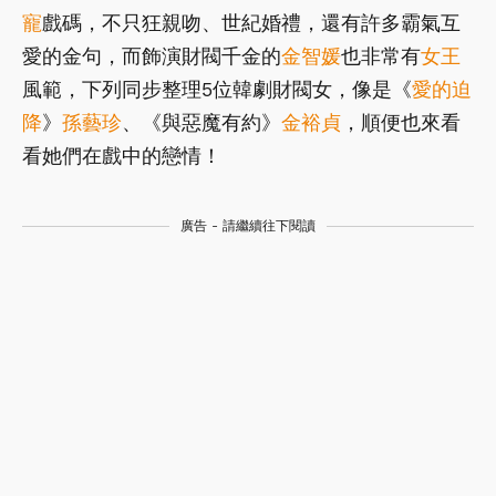
寵
戲碼，不只狂親吻、世紀婚禮，還有許多霸氣互
愛的金句，而飾演財閥千金的
金智媛
也非常有
女王
風範，下列同步整理5位韓劇財閥女，像是《
愛的迫
降
》
孫藝珍
、《與惡魔有約》
金裕貞
，順便也來看
看她們在戲中的戀情！
廣告 - 請繼續往下閱讀