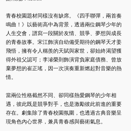
青春校園題材同樣沒有缺席。《四手聯彈，兩首奏
鳴曲！》以藝術高中為背景，透過兩位鋼琴少年的
人生交會，譜寫一段關於友情、競爭、夢想與成長
的青春故事。宋江飾演自幼備受期待的鋼琴天才姜
飛悟，擁有令人稱羨的天賦與家世，卻始終渴望獲
得外祖父認可；李濬榮則飾演背負家庭債務、曾放
棄夢想的崔正瑤，因一次演奏重新燃起對音樂的熱
情。
當兩位性格截然不同、卻同樣熱愛鋼琴的少年相
遇，彼此既是競爭對手，也是激勵彼此前進的重要
存在。劇集除了青春校園氛圍，也透過古典音樂呈
現角色內心世界，兼具青春感與藝術氣息。