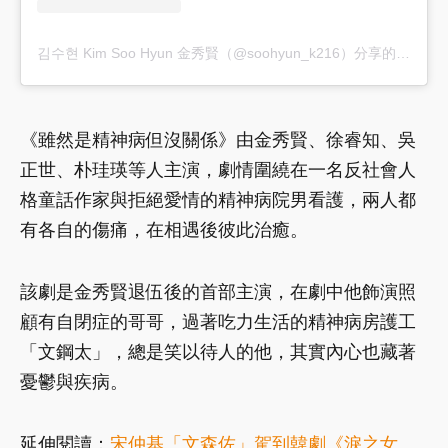
김수현 Kim Soo Hyun 金秀賢（@soohyun_k216）分享的貼文
《雖然是精神病但沒關係》由金秀賢、徐睿知、吳
正世、朴珪瑛等人主演，劇情圍繞在一名反社會人
格童話作家與拒絕愛情的精神病院男看護，兩人都
有各自的傷痛，在相遇後彼此治癒。
該劇是金秀賢退伍後的首部主演，在劇中他飾演照
顧有自閉症的哥哥，過著吃力生活的精神病房護工
「文鋼太」，總是笑以待人的他，其實內心也藏著
憂鬱與疾病。
延伸閱讀：
宋仲基「文森佐」駕到韓劇《淚之女