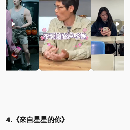
play_arrow
play_arrow
play_arrow
4.《來自星星的你》