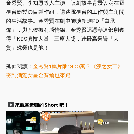
金秀賢、李知恩等人主演，該劇故事背景設定在電
視台娛樂節目製作組，講述電視台的工作與主角間
的生活故事。金秀賢在劇中飾演新進PD「白承
燦」，與孔曉振有感情線。金秀賢還憑藉這部劇獲
得「KBS演技大賞」三座大獎，連最高榮譽「大
賞」殊榮也是他！
延伸閱讀：
金秀賢1集片酬1900萬？《淚之女王》
夯到酒駕女星金賽綸也來蹭
smart_display
來觀賞造咖的 Short 吧！