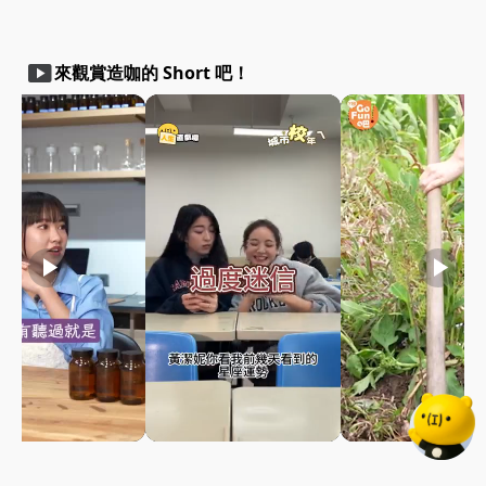
smart_display
來觀賞造咖的 Short 吧！
play_arrow
play_arrow
play_arrow