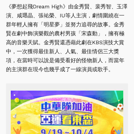
《夢想起飛Dream High》由金秀賢、裴秀智、玉澤
演、咸𤨒晶、張祐榮、IU等人主演，劇情圍繞在一
群年輕人擁有「明星夢」並努力追尋的故事。金秀
賢在劇中飾演樂觀的農村男孩「宋森動」，擁有極
高的音樂天賦。金秀賢還憑藉此劇在KBS演技大賞
中，一次獲得最佳新人、人氣、最佳情侶三大獎
項，在當時可以說是備受看好的怪物新人，而當年
的主演群在現今也幾乎成了一線演員或歌手。