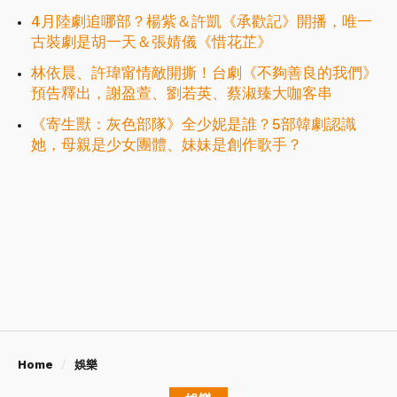
4月陸劇追哪部？楊紫＆許凱《承歡記》開播，唯一
古裝劇是胡一天＆張婧儀《惜花芷》
林依晨、許瑋甯情敵開撕！台劇《不夠善良的我們》
預告釋出，謝盈萱、劉若英、蔡淑臻大咖客串
《寄生獸：灰色部隊》全少妮是誰？5部韓劇認識
她，母親是少女團體、妹妹是創作歌手？
Home
娛樂