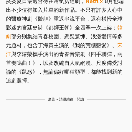
炎炎夏日最適合待在冷氣房追劇，
Netflix
8月也端
出不少值得加入片單的新作品。不只有許多人心中
的醫療神劇《醫龍》重返串流平台，還有橫掃全球
影迷的宮廷史詩《都鐸王朝》全四季一次上架；
韓
劇
部分則集結青春校園、懸疑驚悚、浪漫愛情等多
元題材，包含丁海寅主演的《我的荒糖戀愛》、
宋
江
與李濬榮攜手演出的青春音樂劇《四手聯彈，兩
首奏鳴曲！》，以及改編自人氣網漫、尺度備受討
論的《鼠惑》，無論偏好哪種類型，都能找到新的
追劇選擇。
廣告 - 請繼續往下閱讀