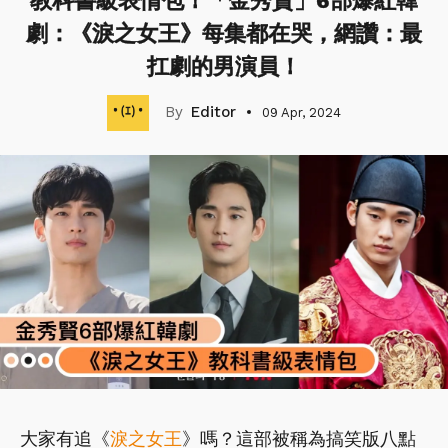
教科書級表情包！「金秀賢」6部爆紅韓
劇：《淚之女王》每集都在哭，網讚：最
扛劇的男演員！
Editor
09 Apr, 2024
大家有追《
淚之女王
》嗎？這部被稱為搞笑版八點