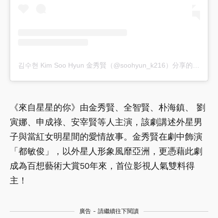
김수현 Kim Soo Hyun 金秀賢（@soohyun_k216）分享的貼文
《來自星星的你》由金秀賢、全智賢、朴海鎮、 劉
寅娜、申成祿、安宰賢等人主演，該劇講述外星男
子與當紅女明星間的愛情故事。金秀賢在劇中飾演
「都敏俊」，以外星人形象風靡亞洲，更憑藉此劇
成為百想藝術大賞50年來，首位影視人氣雙料得
主！
廣告 - 請繼續往下閱讀