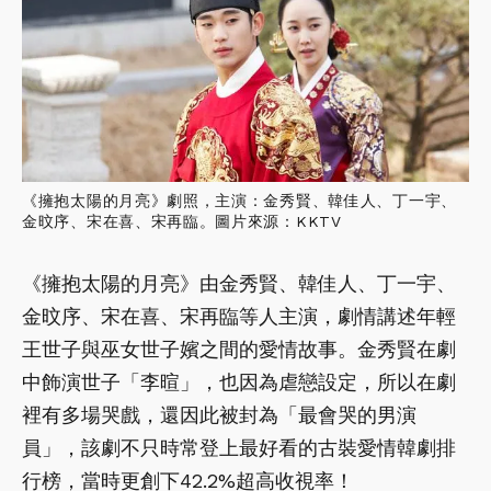
《擁抱太陽的月亮》劇照，主演：金秀賢、韓佳人、丁一宇、
金旼序、宋在喜、宋再臨。圖片來源：KKTV
《擁抱太陽的月亮》由金秀賢、韓佳人、丁一宇、
金旼序、宋在喜、宋再臨等人主演，劇情講述年輕
王世子與巫女世子嬪之間的愛情故事。金秀賢在劇
中飾演世子「李暄」，也因為虐戀設定，所以在劇
裡有多場哭戲，還因此被封為「最會哭的男演
員」，該劇不只時常登上最好看的古裝愛情韓劇排
行榜，當時更創下42.2%超高收視率！