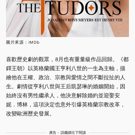
圖片來源：IMDb
喜歡歷史劇的觀眾，8月也有重量級作品回歸。《都
鐸王朝》以英格蘭國王亨利八世的一生為主軸，描
繪他在王權、政治、宗教與愛情之間不斷拉扯的人
生。劇情從亨利八世與王后凱瑟琳的婚姻開始，因
始終沒有男性繼承人，他決意解除婚約並迎娶安
妮．博林，這項決定也意外引爆英格蘭宗教改革，
改變歐洲歷史發展。
廣告 - 請繼續往下閱讀