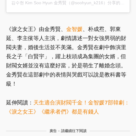
김수현 Kim Soo Hyun 金秀賢（@soohyun_k216）分享的貼文
《淚之女王》由金秀賢、
金智媛
、朴成焄、郭東
延、李主儐等人主演，劇情講述一對女強男弱的財
閥夫妻，婚後生活並不美滿。金秀賢在劇中飾演里
長之子「白賢宇」，躍上枝頭成為集團的女婿，但
財閥女婿並沒有這麼好當，於是萌生了離婚念頭。
金秀賢在這部劇中的表情與哭戲可以說是教科書等
級！
延伸閱讀：
天生適合演財閥千金！金智媛7部韓劇：
《淚之女王》《繼承者們》都是有錢人
廣告 - 請繼續往下閱讀