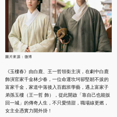
圖片來源：微博
《玉樓春》由白鹿、王一哲領銜主演，在劇中白鹿
飾演官家千金林少春，一位命運坎坷卻堅韌不拔的
富家千金，家道中落後入百戲班學藝，遇上富家子
弟孫玉樓（王一哲 飾），從此開啟「靠自己也能扳
回一城」的傳奇人生，不只愛情甜，職場線更燃，
女主全憑實力開外掛！