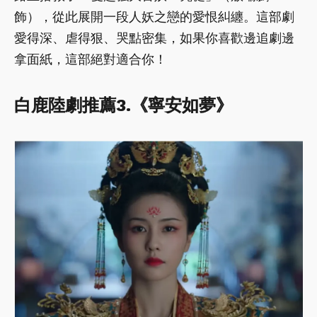
飾），從此展開一段人妖之戀的愛恨糾纏。這部劇
愛得深、虐得狠、哭點密集，如果你喜歡邊追劇邊
拿面紙，這部絕對適合你！
白鹿陸劇推薦3.《寧安如夢》