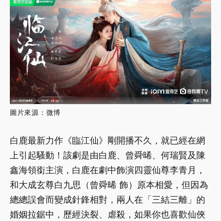
圖片來源：微博
白鹿最新力作《臨江仙》剛開播不久，就已經在網
上引起騷動！該劇是由白鹿、曾舜晞、何瑞賢及陳
鑫海領銜主演，白鹿在劇中飾演四靈仙尊李青月，
和大成玄尊白九思（曾舜晞 飾）原本相愛，但因為
總總誤會而變成針鋒相對，兩人在「三結三離」的
婚姻拉鋸中，歷經決裂、虐殺，如果你也喜歡仙俠