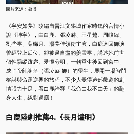
圖片來源：微博
《寧安如夢》改編自晉江文學城作家時鏡的言情小
說《坤寧》，由白鹿、張凌赫、王星越、周峻緯、
劉些寧、葉晞月、湯夢佳領銜主演，白鹿這回飾演
曾經登上后位、卻被逼自盡的姜雪寧，講述她前世
個性驕縱跋扈、愛恨分明，一朝重生後回到宮中、
成了帝師謝危（張凌赫 飾）的學生，展開一場智鬥
權謀與命運逆襲的旅程，不少人覺得這部戲劇的劇
情張力十足，看白鹿詮釋「我命由我不由天」的翻
身人生，絕對過癮！
白鹿陸劇推薦4.《長月燼明》