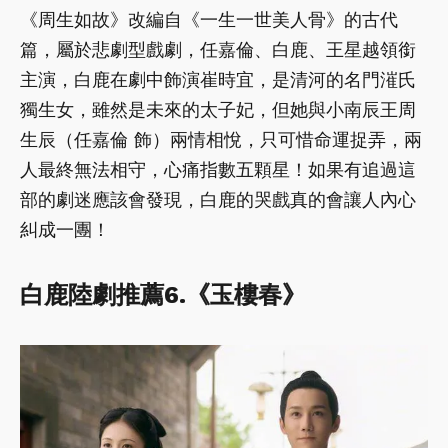
《周生如故》改編自《一生一世美人骨》的古代
篇，屬於悲劇型戲劇，任嘉倫、白鹿、王星越領銜
主演，白鹿在劇中飾演崔時宜，是清河的名門漼氏
獨生女，雖然是未來的太子妃，但她與小南辰王周
生辰（任嘉倫 飾）兩情相悅，只可惜命運捉弄，兩
人最終無法相守，心痛指數五顆星！如果有追過這
部的劇迷應該會發現，白鹿的哭戲真的會讓人內心
糾成一團！
白鹿陸劇推薦6.《玉樓春》