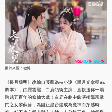
圖片來源：微博
《長月燼明》改編自藤蘿為枝小說《黑月光拿穩BE
劇本》，由羅雲熙、白鹿領銜主演，直接送你一場
跨越五百年的修仙大戲！白鹿在劇中飾演衡陽宗掌
門之女黎蘇蘇，為阻止澹台燼成為魔神而穿越時