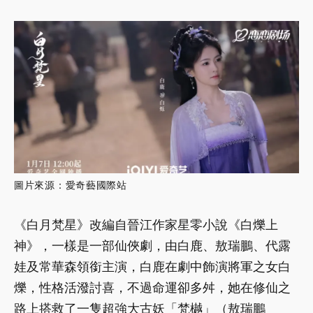
圖片來源：愛奇藝國際站
《白月梵星》改編自晉江作家星零小說《白爍上
神》，一樣是一部仙俠劇，由白鹿、敖瑞鵬、代露
娃及常華森領銜主演，白鹿在劇中飾演將軍之女白
爍，性格活潑討喜，不過命運卻多舛，她在修仙之
路上搭救了一隻超強大古妖「梵樾」（敖瑞鵬