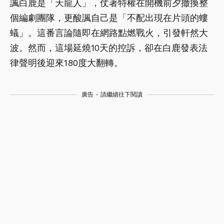
諷白鹿是「天龍人」，仗著特權在開機前夕撤換整
個編劇團隊，更酸諷自己是「不配出現在片頭的螻
蟻」。這番言論隨即在網路點燃戰火，引發軒然大
波。然而，這場延燒10天的控訴，卻在白鹿發表法
律聲明後迎來180度大翻轉。
廣告 - 請繼續往下閱讀