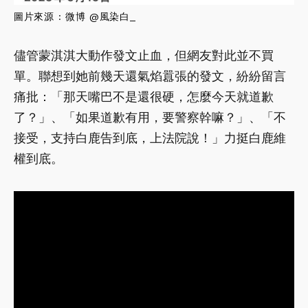
圖片來源 : 微博 @風染白_
儘管蒙淇淇大動作發文止血，但網友對此並不買
單。聯想到她前幾天還氣焰囂張的發文，紛紛留言
痛批：「那天嘴巴不是還很硬，怎麼今天就道歉
了？」、「如果道歉有用，要警察幹嘛？」、「不
接受，支持白鹿告到底，上法院說！」力挺白鹿維
權到底。