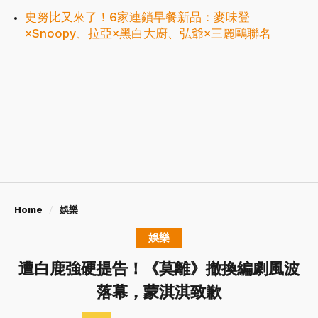
史努比又來了！6家連鎖早餐新品：麥味登
×Snoopy、拉亞×黑白大廚、弘爺×三麗鷗聯名
Home
娛樂
娛樂
遭白鹿強硬提告！《莫離》撤換編劇風波
落幕，蒙淇淇致歉