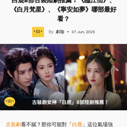
白鹿8部古裝陸劇推薦！《臨江仙》、
《白月梵星》、《寧安如夢》哪部最好
看？
劇咖
07 Jun, 2025
古裝劇
看不膩？那你可能對「
白鹿
」這位氣場強