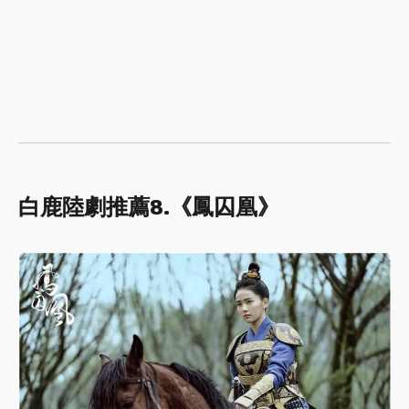
白鹿陸劇推薦8.《鳳囚凰》