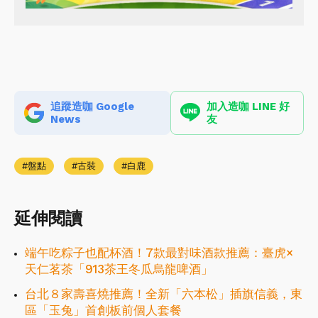
追蹤造咖 Google
加入造咖 LINE 好
News
友
盤點
古裝
白鹿
延伸閱讀
端午吃粽子也配杯酒！7款最對味酒款推薦：臺虎×
天仁茗茶「913茶王冬瓜烏龍啤酒」
台北８家壽喜燒推薦！全新「六本松」插旗信義，東
區「玉兔」首創板前個人套餐