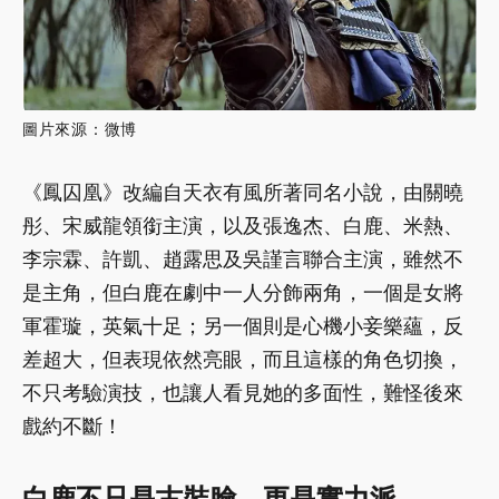
圖片來源：微博
《鳳囚凰》改編自天衣有風所著同名小說，由關曉
彤、宋威龍領銜主演，以及張逸杰、白鹿、米熱、
李宗霖、許凱、趙露思及吳謹言聯合主演，雖然不
是主角，但白鹿在劇中一人分飾兩角，一個是女將
軍霍璇，英氣十足；另一個則是心機小妾樂蘊，反
差超大，但表現依然亮眼，而且這樣的角色切換，
不只考驗演技，也讓人看見她的多面性，難怪後來
戲約不斷！
白鹿不只是古裝臉，更是實力派