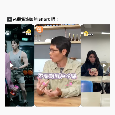
smart_display
來觀賞造咖的 Short 吧！
play_arrow
play_arrow
play_arrow