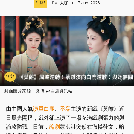
大咖
17 Jun, 2026
封面圖片來源 : 微博 @白鹿資訊站
由中國人氣
演員
白鹿
、
丞磊
主演的新戲《莫離》近
日風光開播，戲外卻上演了一場充滿戲劇張力的輿
論攻防戰。日前，
編劇
蒙淇淇突然在微博發文，暗