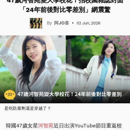
47歲河智苑變大學校花！拍校園雜誌封面
「24年前後對比零差別」網震驚
阿JO喜
02 Jun, 2026
是吃防腐劑還是穿越了？
韓國47歲女星
河智苑
近日出演YouTube節目重返校