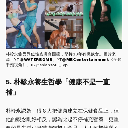
朴軫永飽受異位性皮膚炎困擾，堅持20年有機飲食。圖片來
源：YT
@
WATERBOMB
、YT@
MBCentertainment
《全知
干預視角》、IG@asiansoul_jyp
5. 朴軫永養生哲學「健康不是一直
補」
朴軫永認為，很多人把健康建立在保健食品上，但
他的觀念剛好相反，認為比起不停補充營養，更重
要的是先減少身體接觸加工食品、人工添加物與不