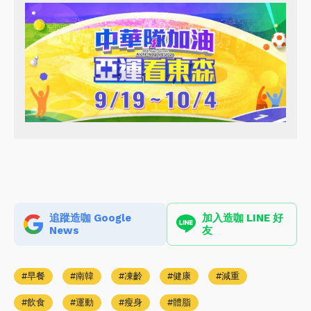
追蹤造咖 Google
加入造咖 LINE 好
News
友
早餐
南韓
凍齡
健康
減重
飲食
運動
瘦身
體脂