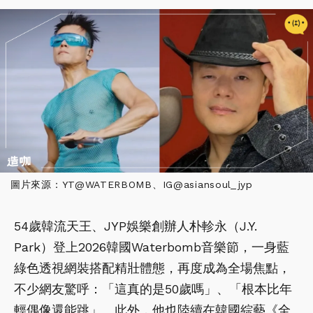
圖片來源：YT@WATERBOMB、IG@asiansoul_jyp
54歲韓流天王、JYP娛樂創辦人朴軫永（J.Y.
Park）登上2026韓國Waterbomb音樂節，一身藍
綠色透視網裝搭配精壯體態，再度成為全場焦點，
不少網友驚呼：「這真的是50歲嗎」、「根本比年
輕偶像還能跳」。此外，他也陸續在韓國綜藝《全