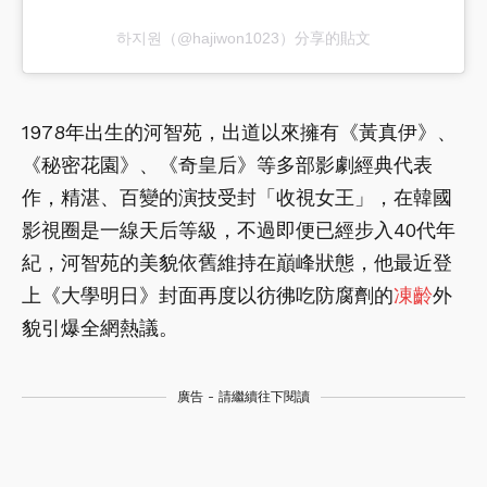
하지원（@hajiwon1023）分享的貼文
1978年出生的河智苑，出道以來擁有《黃真伊》、
《秘密花園》、《奇皇后》等多部影劇經典代表
作，精湛、百變的演技受封「收視女王」，在韓國
影視圈是一線天后等級，不過即便已經步入40代年
紀，河智苑的美貌依舊維持在巔峰狀態，他最近登
上《大學明日》封面再度以彷彿吃防腐劑的
凍齡
外
貌引爆全網熱議。
廣告 - 請繼續往下閱讀