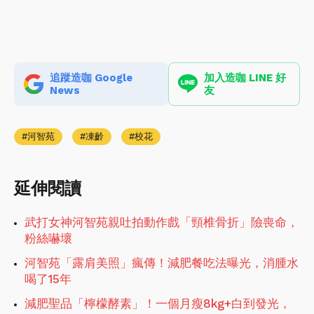
追蹤造咖 Google
加入造咖 LINE 好
News
友
河智苑
凍齡
校花
延伸閱讀
武打女神河智苑親吐拍動作戲「頸椎骨折」險喪命，
粉絲嚇壞
河智苑「露肩美照」瘋傳！減肥餐吃法曝光，消腫水
喝了15年
減肥聖品「檸檬酵素」！一個月瘦8kg+白到發光，