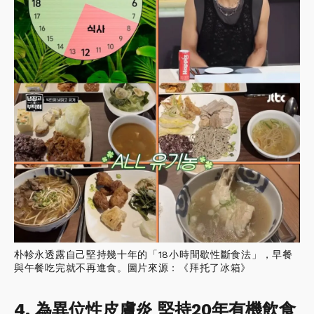
朴軫永透露自己堅持幾十年的「18小時間歇性斷食法」，早餐
與午餐吃完就不再進食。圖片來源：《拜托了冰箱》
4. 為異位性皮膚炎 堅持20年有機飲食