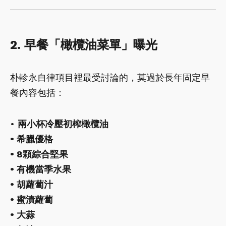
2. 早餐「橄欖油菜單」曝光
朴軫永自律項目裡最受討論的，莫過於長年固定早
餐內容包括：
•
兩小杯冷壓初榨橄欖油
• 希臘優格
• 8顆綜合堅果
• 有機當季水果
• 胡蘿蔔汁
• 蜜漬蘿蔔
• 大蒜