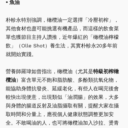
• 魚油
朴軫永特別強調，橄欖油一定選擇「冷壓初榨」，
其他食材也盡可能挑選有機產品，而這樣的飲食菜
單也獲節目主持人讚推，近年爆紅的「橄欖油檸檬
飲」（Olle Shot）養生法，其實朴軫永20多年前
就開始實踐。
營養師羅瑋如曾指出，橄欖油（尤其是
特級初榨橄
欖油
）富含單元不飽和脂肪酸、多酚類抗氧化物，
能協助身體抗發炎、延緩老化，有些人在喝完後會
較快出現便意，出現類似「油潤腸」的效果，大多
與身體的腸道反射及油脂攝取有關，提醒大家在攝
取時間和分量上，應視個人健康狀態調整更加安
全。不敢喝油的人，也可將橄欖油加入沙拉、燙青