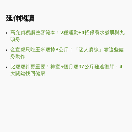
延伸閱讀
高允貞獲讚整容範本！2種運動+4招保養水煮肌與九
頭身
金宣虎只吃玉米瘦掉8公斤！「迷人肩線」靠這些健
身動作
比瘦瘦針更重要！神童5個月瘦37公斤難逃復胖：4
大關鍵找回健康