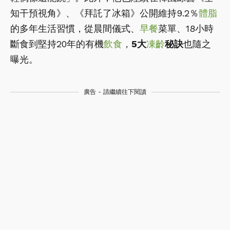
知干預視角》、《拜託了冰箱》公開維持9.2％
體脂
的多年生活習慣，從晨間儀式、
早餐
菜單、18小時
斷食到堅持20年的有機
飲食
，
5大
凍齡
秘訣
也隨之
曝光。
廣告 - 請繼續往下閱讀