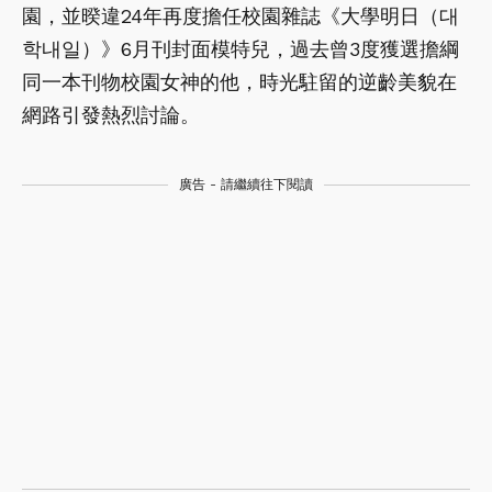
園，並暌違24年再度擔任校園雜誌《大學明日（대
학내일）》6月刊封面模特兒，過去曾3度獲選擔綱
同一本刊物校園女神的他，時光駐留的逆齡美貌在
網路引發熱烈討論。
廣告 - 請繼續往下閱讀