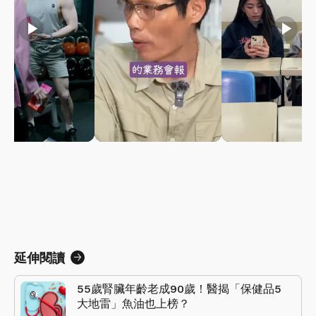
play_arrow
play_arrow
play_arrow
延伸閱讀
55歲腎臟年齡老成90歲！醫揭「保健品5
大地雷」魚油也上榜？