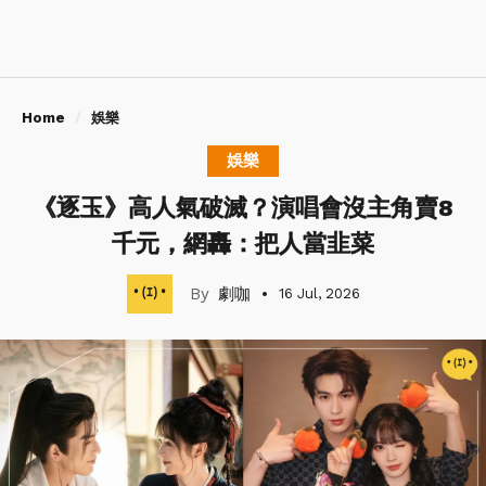
Home
娛樂
娛樂
《逐玉》高人氣破滅？演唱會沒主角賣8
千元，網轟：把人當韭菜
劇咖
16 Jul, 2026