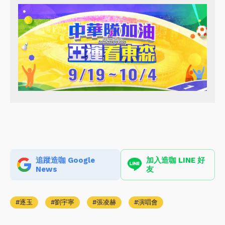
追蹤造咖 Google
加入造咖 LINE 好
News
友
逐玉
劉宇寧
張凌赫
演唱會