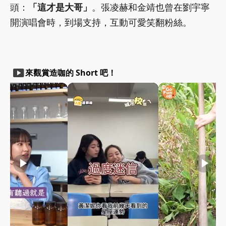
頭：
「這才是大哥」
。張凌赫和金靖也曾在劉宇寧
開演唱會時，到場支持，互動可愛笑翻粉絲。
smart_display
來觀賞造咖的 Short 吧！
play_arrow
play_arrow
play_arrow