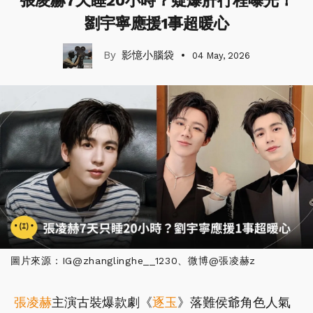
張凌赫7天睡20小時？疑爆肝行程曝光！
劉宇寧應援1事超暖心
影憶小腦袋
04 May, 2026
圖片來源：IG@zhanglinghe__1230、微博@張凌赫z
張凌赫
主演古裝爆款劇《
逐玉
》落難侯爺角色人氣