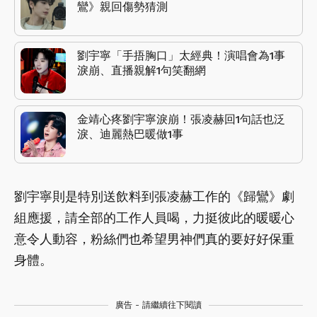
鸞》親回傷勢猜測
劉宇寧「手捂胸口」太經典！演唱會為1事
淚崩、直播親解1句笑翻網
金靖心疼劉宇寧淚崩！張凌赫回1句話也泛
淚、迪麗熱巴暖做1事
劉宇寧則是特別送飲料到張凌赫工作的《歸鸞》劇
組應援，請全部的工作人員喝，力挺彼此的暖暖心
意令人動容，粉絲們也希望男神們真的要好好保重
身體。
廣告 - 請繼續往下閱讀