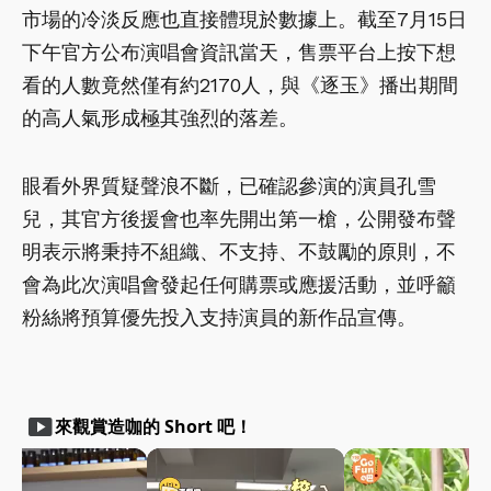
市場的冷淡反應也直接體現於數據上。截至7月15日
下午官方公布演唱會資訊當天，售票平台上按下想
看的人數竟然僅有約2170人，與《逐玉》播出期間
的高人氣形成極其強烈的落差。
眼看外界質疑聲浪不斷，已確認參演的演員孔雪
兒，其官方後援會也率先開出第一槍，公開發布聲
明表示將秉持不組織、不支持、不鼓勵的原則，不
會為此次演唱會發起任何購票或應援活動，並呼籲
粉絲將預算優先投入支持演員的新作品宣傳。
smart_display
來觀賞造咖的 Short 吧！