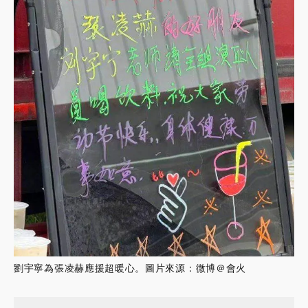
劉宇寧為張凌赫應援超暖心。圖片來源：微博＠會火