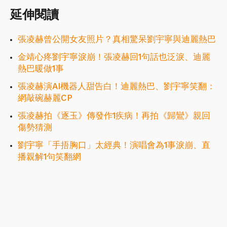
延伸閱讀
張凌赫曾公開女友照片？真相驚呆劉宇寧與迪麗熱巴
金靖心疼劉宇寧淚崩！張凌赫回1句話也泛淚、迪麗
熱巴暖做1事
張凌赫演AI機器人甜告白！迪麗熱巴、劉宇寧笑翻：
網敲碗赫麗CP
張凌赫拍《逐玉》傳發作1疾病！再拍《歸鸞》親回
傷勢猜測
劉宇寧「手捂胸口」太經典！演唱會為1事淚崩、直
播親解1句笑翻網