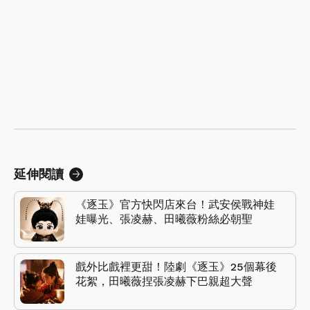
延伸閱讀
《逐玉》官方快閃店來台！武安侯戰神娃
娃曝光、張凌赫、田曦薇粉絲必朝聖
戲外比戲裡更甜！陸劇《逐玉》25個幕後
花絮，田曦薇捏張凌赫下巴親超大聲