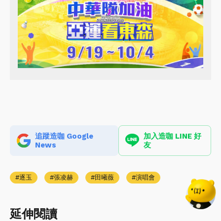
追蹤造咖 Google
加入造咖 LINE 好
News
友
逐玉
張凌赫
田曦薇
演唱會
延伸閱讀