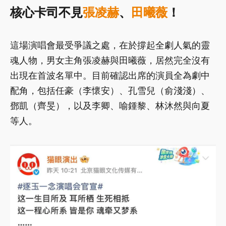
核心卡司不見
張凌赫
、
田曦薇
！
這場演唱會最受爭議之處，在於撐起全劇人氣的靈
魂人物，男女主角張凌赫與田曦薇，居然完全沒有
出現在首波名單中。目前確認出席的演員全為劇中
配角，包括任豪（李懷安）、孔雪兒（俞淺淺）、
鄧凱（齊旻），以及李卿、喻鍾黎、林沐然與向夏
等人。