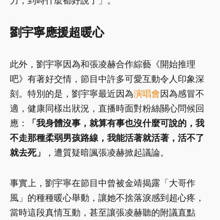
力，到時什麼都好說了」。
劉宇寧應援超暖心
此外，劉宇寧因為和張凌赫合作綜藝《開始推理
吧》有著好交情，節目中許多可愛互動令人印象深
刻。特別的是，劉宇寧最近因為
演唱會
因為感冒不
適，健康同樣出狀況，直播時面對粉絲關心問候回
應：
「我身體沒事，就算有事也沒什麼可說的，我
不走那種柔弱男孩路線，我能活著就活著，活不了
就去死」
，遭質疑暗諷張凌赫掀起議論。
事實上，劉宇寧在節目中曾被金靖揭露「大哥作
風」的種種暖心舉動，讓她不捨落淚感到超心疼，
當時這段真情互動，甚至讓張凌赫聽的附議直點