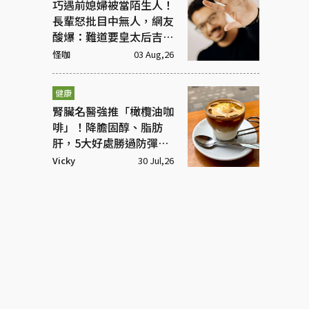
巧遇前媳婦被當陌生人！
長輩怒批目中無人，網友
酸爆：難道要皇太后吉
祥？
怪咖
03 Aug,26
健康
腎臟名醫強推「橄欖油咖
啡」！降膽固醇、脂肪
肝，5大好處勝過防彈咖
啡
Vicky
30 Jul,26