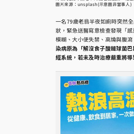
圖片來源：unsplash(示意圖非當事人)
一名79歲老翁半夜如廁時突然
狀，緊急送醫寫意檢查發現「感
模糊、大小便失禁、高燒與腹瀉
染病原為「解沒食子酸鏈球菌巴
經系統，若未及時治療嚴重將導