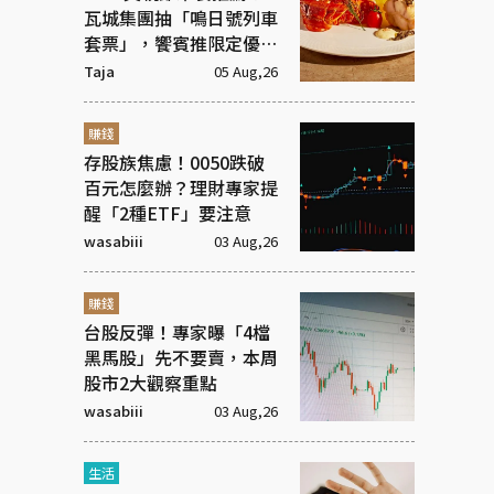
瓦城集團抽「鳴日號列車
套票」，饗賓推限定優惠
一次看
Taja
05 Aug,26
賺錢
存股族焦慮！0050跌破
百元怎麼辦？理財專家提
醒「2種ETF」要注意
wasabiii
03 Aug,26
賺錢
台股反彈！專家曝「4檔
黑馬股」先不要賣，本周
股市2大觀察重點
wasabiii
03 Aug,26
生活