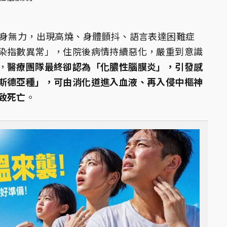
全身無力，出現高燒、身體顫抖、語言表達困難症
染指數異常」，住院後病情持續惡化，嚴重到意識
，
醫療團隊最終卻認為「化膿性腦膜炎」，引發感
斯德亞種」，可由消化道進入血液、再入侵中樞神
致死亡
。