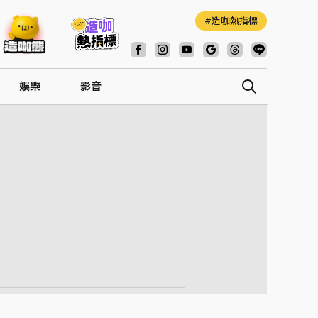
造咖熱指標
娛樂
影音