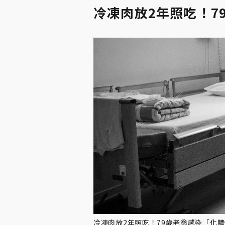
冷凍肉放2年照吃！7
冷凍肉放2年照吃！79歲老翁感染「化