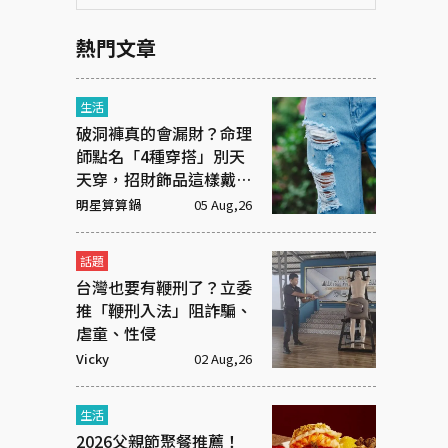
熱門文章
生活
破洞褲真的會漏財？命理
師點名「4種穿搭」別天
天穿，招財飾品這樣戴才
有效
明星算算鍋
05 Aug,26
話題
台灣也要有鞭刑了？立委
推「鞭刑入法」阻詐騙、
虐童、性侵
Vicky
02 Aug,26
生活
2026父親節聚餐推薦！