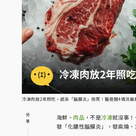
冷凍肉放2年照吃，感染「腦膜炎」險死！醫提醒4情況最危險
海鮮、
肉品
，不是
冷凍
就沒事！
發「化膿性腦膜炎」，發高燒、