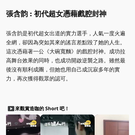
張含韵 : 初代超女憑藉戲腔封神
張含韵是初代超女出道的實力選手，人氣一度火遍
全網，卻因為突如其來的謠言差點毀了她的人生。
這次憑藉著一公《大碗寬麵》的戲腔封神。成功拉
高舞台效果的同時，也成功開啟逆襲之路。雖然最
後沒有順利成團，但她也用自己成沉寂多年的實
力，再次獲得觀眾的認可。
smart_display
來觀賞造咖的 Short 吧！