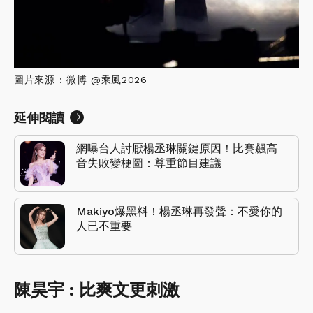
圖片來源 : 微博 @乘風2026
延伸閱讀
網曝台人討厭楊丞琳關鍵原因！比賽飆高
音失敗變梗圖：尊重節目建議
Makiyo爆黑料！楊丞琳再發聲：不愛你的
人已不重要
陳昊宇 : 比爽文更刺激