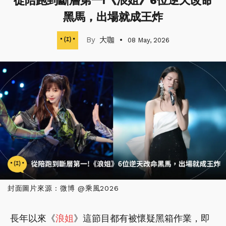
從陪跑到斷層第一!《浪姐》6位逆天改命
黑馬，出場就成王炸
大咖
08 May, 2026
封面圖片來源 : 微博 @乘風2026
長年以來《
浪姐
》這節目都有被懷疑黑箱作業，即