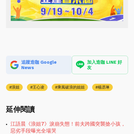
追蹤造咖 Google
加入造咖 LINE 好
News
友
浪姐
王心凌
乘風破浪的姐姐
楊丞琳
延伸閱讀
江語晨《浪姐7》淚崩失態！前夫跨國突襲搶小孩，
惡劣手段曝光全場哭