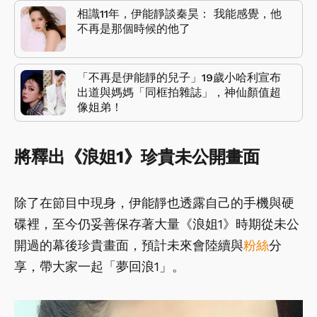
相識11年，伊能靜談秦昊： 我能感覺，他
不再是那個時候的他了
「不再是伊能靜的兒子」19歲小哈利宣布
出道與媽媽「同框拍雜誌」，神仙顏值超
像姐弟！
將釋出《浪姐1》珍貴未公開畫面
除了在節目中現身，伊能靜也透露自己的手機與硬
碟裡，至今仍妥善保存著大量《浪姐1》時期從未公
開過的幕後珍貴畫面，預計未來會陸續與
粉絲
分
享，帶大家一起「夢回浪1」。