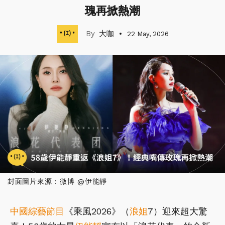
瑰再掀熱潮
大咖
22 May, 2026
封面圖片來源 : 微博 @伊能靜
中國
綜藝節目
《乘風2026》（
浪姐
7）迎來超大驚