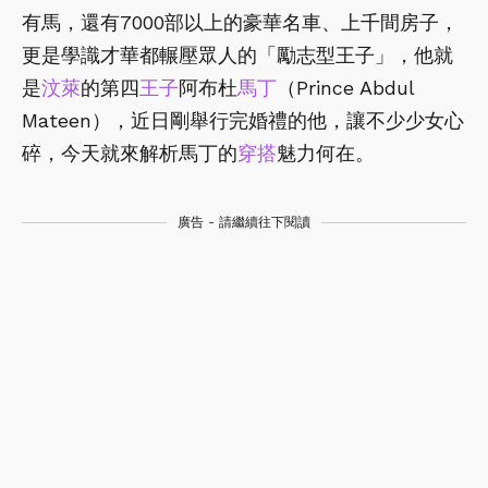
有馬，還有7000部以上的豪華名車、上千間房子，
更是學識才華都輾壓眾人的「勵志型王子」，他就
是
汶萊
的第四
王子
阿布杜
馬丁
（Prince Abdul
Mateen），近日剛舉行完婚禮的他，讓不少少女心
碎，今天就來解析馬丁的
穿搭
魅力何在。
廣告 - 請繼續往下閱讀