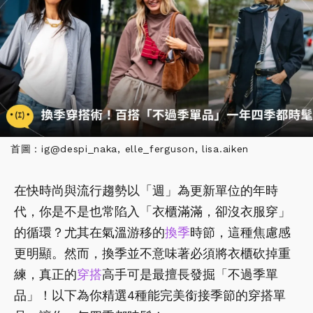
首圖：ig@despi_naka, elle_ferguson, lisa.aiken
在快時尚與流行趨勢以「週」為更新單位的年時
代，你是不是也常陷入「衣櫃滿滿，卻沒衣服穿」
的循環？尤其在氣溫游移的
換季
時節，這種焦慮感
更明顯。然而，換季並不意味著必須將衣櫃砍掉重
練，真正的
穿搭
高手可是最擅長發掘「不過季單
品」！以下為你精選4種能完美銜接季節的穿搭單