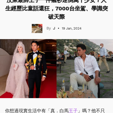
汶萊最帥王子一件襯衫迷倒萬千少女？人
生經歷比童話還狂，7000台坐駕、學識突
破天際
J
19 Jan, 2024
你想過現實生活中有「真．白馬
王子
」嗎？他不只