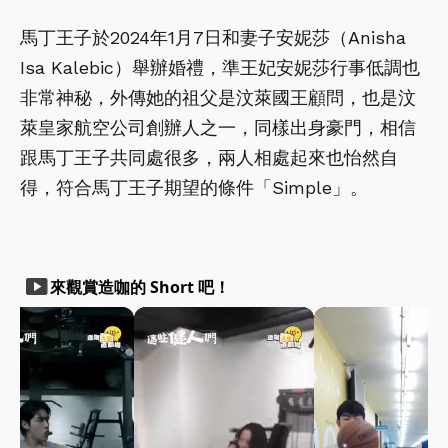
馬丁王子於2024年1月7日和妻子安妮莎（Anisha
Isa Kalebic）舉辦婚禮，準王妃安妮莎行事低調也
非常神秘，外傳她的祖父是汶萊國王顧問，也是汶
萊皇家航空公司創辦人之一，同樣出身豪門，相信
跟馬丁王子共同處很多，兩人相處起來也怡然自
得，符合馬丁王子期望的條件「Simple」。
smart_display
來觀賞造咖的 Short 吧！