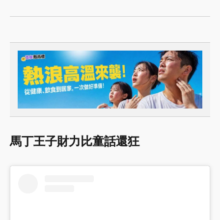
馬丁王子財力比童話還狂