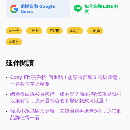
追蹤造咖 Google
加入造咖 LINE 好
News
友
王子
汶萊
穿搭
馬丁
結婚
襯衫
延伸閱讀
Cozy Fit穿搭術4個重點！想穿得舒適又高級時髦，
一篇教你掌握精隨
總覺得白襯衫百搭但一成不變？簡單搭配5單品就可
以很有型，原來還有這麼多變化款式可以選！
韓系小眾品牌又更新！去韓國別再逛老3樣，這10個
品牌值得一看！