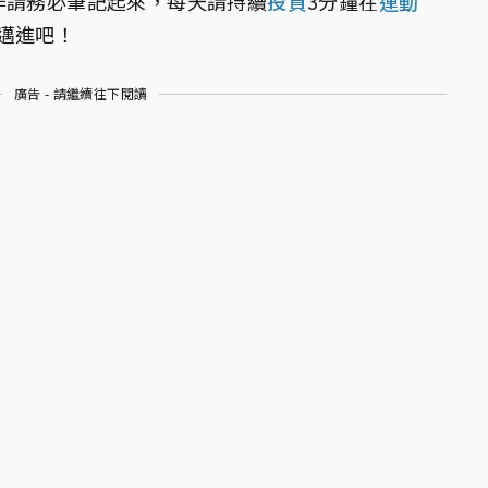
作請務必筆記起來，每天請持續
投資
3分鐘在
運動
邁進吧！
廣告 - 請繼續往下閱讀