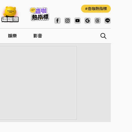
造咖熱指標
娛樂
影音