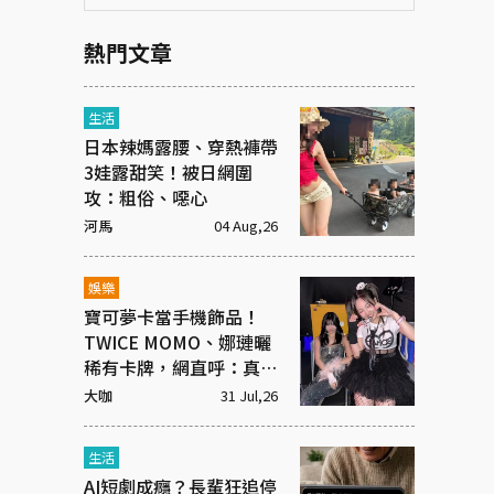
熱門文章
生活
日本辣媽露腰、穿熱褲帶
3娃露甜笑！被日網圍
攻：粗俗、噁心
河馬
04 Aug,26
娛樂
寶可夢卡當手機飾品！
TWICE MOMO、娜璉曬
稀有卡牌，網直呼：真奢
華
大咖
31 Jul,26
生活
AI短劇成癮？長輩狂追停