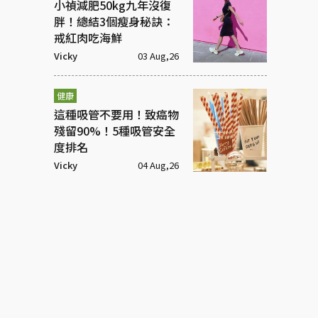
小禎減肥50kg九年沒復
胖！總結3個瘦身秘訣：
戒紅肉吃海鮮
Vicky
03 Aug,26
健康
這種吸管不要用！致癌物
殘留90%！5種吸管安全
度排名
Vicky
04 Aug,26