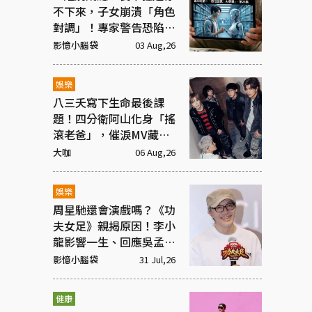
不下來，子女崩潰「角色
對調」！專家警告恐陷腦
腐
影憶小腦袋
03 Aug,26
娛樂
八三夭寫下生命最後課
題！四分衛阿山化身「搖
滾老爸」，催淚MV藏大
洋蔥
大咖
06 Aug,26
娛樂
周星馳還會演戲嗎？《功
夫女足》親揭原因！李小
龍影響一生、回應吳孟達
彩蛋
影憶小腦袋
31 Jul,26
健康