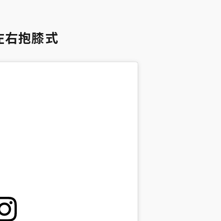
左右抱膝式