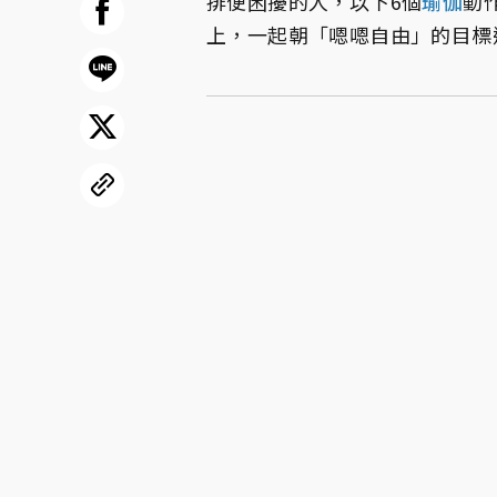
排便困擾的人，以下6個
瑜伽
動
上，一起朝「嗯嗯自由」的目標