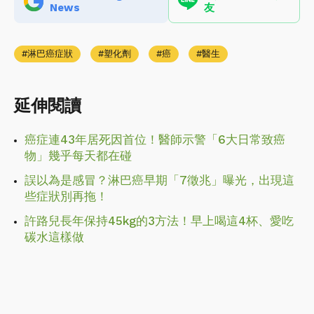
News
友
淋巴癌症狀
塑化劑
癌
醫生
延伸閱讀
癌症連43年居死因首位！醫師示警「6大日常致癌
物」幾乎每天都在碰
誤以為是感冒？淋巴癌早期「7徵兆」曝光，出現這
些症狀別再拖！
許路兒長年保持45kg的3方法！早上喝這4杯、愛吃
碳水這樣做