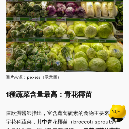
圖片來源：pexels（示意圖）
1種蔬菜含量最高：青花椰苗
陳欣湄醫師指出，富含蘿蔔硫素的食物主要來自十
字花科蔬菜，其中青花椰苗（broccoli sprouts）