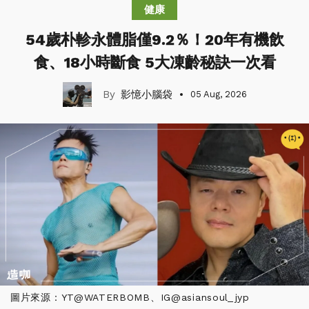
健康
54歲朴軫永體脂僅9.2％！20年有機飲
食、18小時斷食 5大凍齡秘訣一次看
影憶小腦袋
05 Aug, 2026
圖片來源：YT@WATERBOMB、IG@asiansoul_jyp