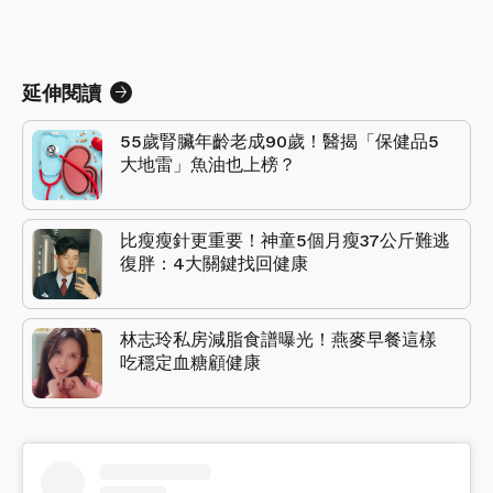
延伸閱讀
55歲腎臟年齡老成90歲！醫揭「保健品5
大地雷」魚油也上榜？
比瘦瘦針更重要！神童5個月瘦37公斤難逃
復胖：4大關鍵找回健康
林志玲私房減脂食譜曝光！燕麥早餐這樣
吃穩定血糖顧健康