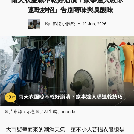
雨天衣服晾不乾好崩潰？家事達人教你
「速乾妙招」告別霉味與臭酸味
影憶小腦袋
10 Jun, 2026
圖片來源：示意圖／AI生成、pexels
大雨襲擊而來的潮濕天氣，讓不少人苦惱衣服總是