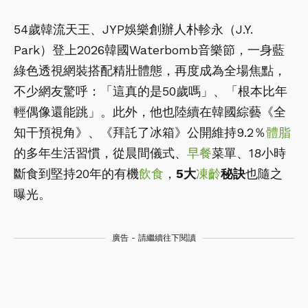
54歲韓流天王、JYP娛樂創辦人朴軫永（J.Y.
Park）登上2026韓國Waterbomb音樂節，一身藍
綠色透視網裝搭配精壯體態，再度成為全場焦點，
不少網友驚呼：「這真的是50歲嗎」、「根本比年
輕偶像還能跳」。此外，他也陸續在韓國綜藝《全
知干預視角》、《拜託了冰箱》公開維持9.2％
體脂
的多年生活習慣，從晨間儀式、
早餐
菜單、18小時
斷食到堅持20年的有機
飲食
，
5大
凍齡
秘訣
也隨之
曝光。
廣告 - 請繼續往下閱讀