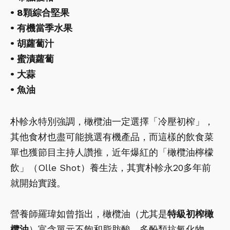
• 8顆綜合堅果
• 有機當季水果
• 胡蘿蔔汁
• 蜜漬蘿蔔
• 大蒜
• 魚油
朴軫永特別強調，橄欖油一定選擇「冷壓初榨」，
其他食材也盡可能挑選有機產品，而這樣的飲食菜
單也獲節目主持人讚推，近年爆紅的「橄欖油檸檬
飲」（Olle Shot）養生法，其實朴軫永20多年前
就開始實踐。
營養師羅瑋如曾指出，橄欖油（尤其是
特級初榨橄
欖油
）富含單元不飽和脂肪酸、多酚類抗氧化物，