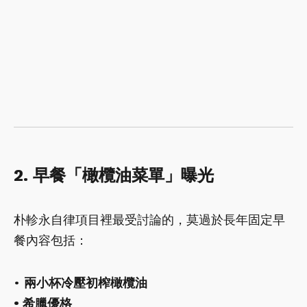
2. 早餐「橄欖油菜單」曝光
朴軫永自律項目裡最受討論的，莫過於長年固定早
餐內容包括：
•
兩小杯冷壓初榨橄欖油
• 希臘優格