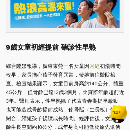
9歲女童初經提前 確診性早熟
綜合陸媒報導，廣東東莞一名女童因
月經
初潮時間
較早，家長擔心孩子發育異常，帶她前往醫院檢
查。檢查結果顯示，女童目前身高約140公分、體重
45公斤，但骨齡已達12歲3個月，比實際年齡超前近
3年。醫師表示，性早熟除了代表青春期提早啟動，
也可能造成骨齡提前成熟，使骨骺（生長板）較早
閉合，縮短孩子後續成長時間。經評估後，女童剩
餘生長空間約10公分，成年身高可能低於原先遺傳