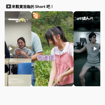
smart_display
來觀賞造咖的 Short 吧！
play_arrow
play_arrow
play_arrow