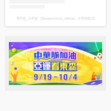
워터밤_오피셜（@waterbomb_official）分享的貼文