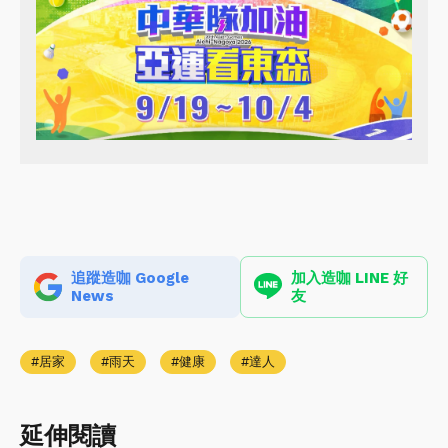
追蹤造咖 Google
加入造咖 LINE 好
News
友
居家
雨天
健康
達人
延伸閱讀