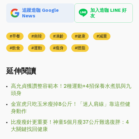
追蹤造咖 Google
加入造咖 LINE 好
News
友
早餐
南韓
凍齡
健康
減重
飲食
運動
瘦身
體脂
延伸閱讀
高允貞獲讚整容範本！2種運動+4招保養水煮肌與九
頭身
金宣虎只吃玉米瘦掉8公斤！「迷人肩線」靠這些健
身動作
比瘦瘦針更重要！神童5個月瘦37公斤難逃復胖：4
大關鍵找回健康