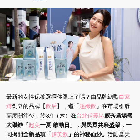
最新的女性保養選擇你跟上了嗎？由品牌總監
白家
綺
創立的品牌【
飲后
】，繼「
超孅飲
」在市場引發
高度關注後，於8/1（六）
在
台北信義區
威秀廣場盛
大舉辦「
超美
一夏 啟動日」，與民眾共襄盛舉，一
同揭開全新品項「
超美飲
」的神秘面紗。
活動當天