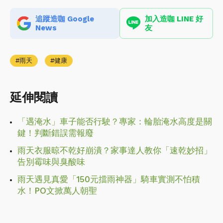
追蹤造咖 Google
加入造咖 LINE 好
News
友
雨天
健康
延伸閱讀
「遇淹水」車子能否行駛？專家：輪胎淹水高度是關
鍵！判斷錯誤需報廢
雨天衣服晾不乾好崩潰？家事達人教你「速乾妙招」
告別霉味與臭酸味
雨天遇見真愛「150元擋雨神器」騎車實測不怕積
水！PO文掀萬人朝聖