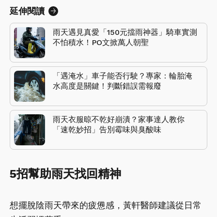
延伸閱讀
雨天遇見真愛「150元擋雨神器」騎車實測
不怕積水！PO文掀萬人朝聖
「遇淹水」車子能否行駛？專家：輪胎淹
水高度是關鍵！判斷錯誤需報廢
雨天衣服晾不乾好崩潰？家事達人教你
「速乾妙招」告別霉味與臭酸味
5招幫助雨天找回精神
想擺脫陰雨天帶來的疲憊感，黃軒醫師建議從日常