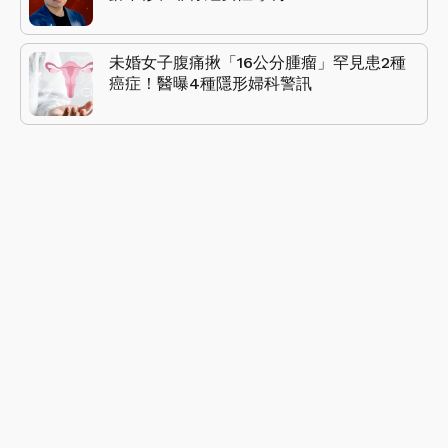
未婚女子腹痛揪「16公分腫瘤」罕見患2種
癌症！醫曝4種隱形婦科警訊