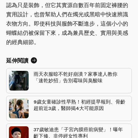
認為只是裝飾，但它其實源自數百年前固定褲腰的
實用設計，也曾幫助人們在燭光或黑暗中快速辨識
衣物方向。即使科技與服飾不斷進步，這個小小的
蝴蝶結仍被保留下來，成為兼具歷史、實用與美感
的經典細節。
延伸閱讀
雨天衣服晾不乾好崩潰？家事達人教你
「速乾妙招」告別霉味與臭酸味
9歲女童確診性早熟！初經提早報到、骨齡
超前近3歲，醫師揭4大可能原因
37歲敏迪患「子宮內膜癌前病變」！曝年
齡下修、非停經女性專利