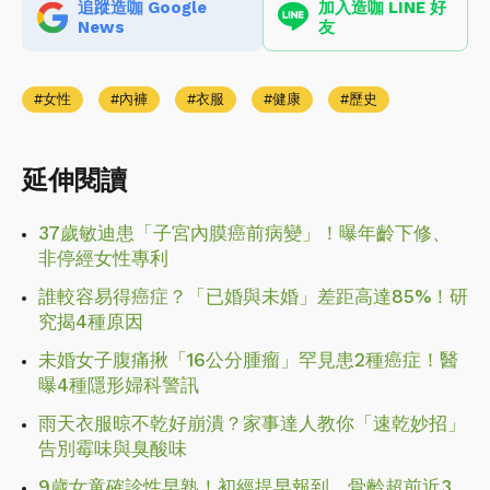
追蹤造咖 Google
加入造咖 LINE 好
News
友
女性
內褲
衣服
健康
歷史
延伸閱讀
37歲敏迪患「子宮內膜癌前病變」！曝年齡下修、
非停經女性專利
誰較容易得癌症？「已婚與未婚」差距高達85%！研
究揭4種原因
未婚女子腹痛揪「16公分腫瘤」罕見患2種癌症！醫
曝4種隱形婦科警訊
雨天衣服晾不乾好崩潰？家事達人教你「速乾妙招」
告別霉味與臭酸味
9歲女童確診性早熟！初經提早報到、骨齡超前近3