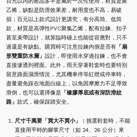
百元以內的產品多半是屬於一次性使用，材質是聚
乙烯，缺點是防滑效果差，耐用度也不高，易破
損；百元以上款式設計更講究，有分高筒、低筒
款，材質是高彈性PVC聚氯乙烯，配有拉鍊、扣子
甚至束帶設計，就算臨時碰上也能從容應對，只不
過還是有缺點。購買時可注意拉鍊內側是否有
「扇
形雙重防水層」
設計，即使雨水穿過拉鍊，也不會
直接滲透到裡面。此外，雨天穿著鞋套時也要特別
留意路面濕滑情況，尤其機車停等紅燈或停車時，
盡量避免踩在地面白線上，以免因摩擦力不足導致
滑倒，也可以選擇像是
「橡膠厚底或有深防滑紋
路」
款式，確保踩踏安全。
尺寸千萬要「買大不買小」：
挑選鞋套時，不能
直接用平時的腳掌尺寸（如 24、26 公分）來