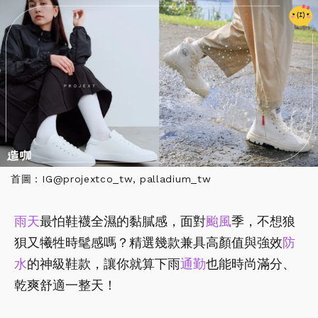
首圖：IG@projextco_tw, palladium_tw
雨天
最怕鞋襪全濕的黏膩感，面對
颱風
季，不想狼
狽又犧牲時髦感嗎？精選幾款兼具高顏值與強效
防
水
的神級鞋款，讓你就算下雨
通勤
也能時尚滿分、
乾爽舒適一整天！