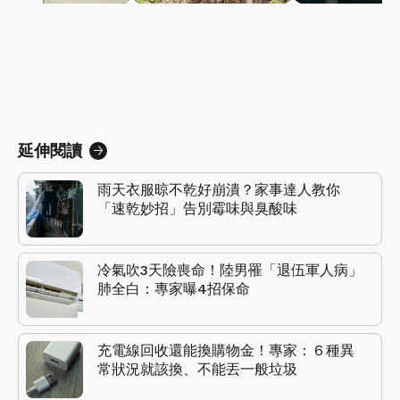
延伸閱讀
雨天衣服晾不乾好崩潰？家事達人教你
「速乾妙招」告別霉味與臭酸味
冷氣吹3天險喪命！陸男罹「退伍軍人病」
肺全白：專家曝4招保命
充電線回收還能換購物金！專家：６種異
常狀況就該換、不能丟一般垃圾