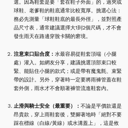
選。因為鞋套是要「套在鞋子外面」的，過夾或
球鞋、老爹鞋的鞋底通常比較寬厚。挑選心法：
務必先測量「球鞋鞋底的最長外徑」，並對照產
品尺寸表，通常建議選擇大1到2個尺碼，才不會
發生雨天在路邊穿脫卡關的窘境。
注意束口貼合度：
水最容易從鞋套頂端（小腿
處）灌入。如網友分享，建議挑選頂部束口較
緊、能貼住小腿的款式；或是帶有魔鬼氈、束緊
帶的設計。另外，穿著時一定要將雨褲管蓋在鞋
套外側，雨水才不會順著褲管流進鞋套內。
止滑與騎士安全（最重要）：
不論是平價款還是
昂貴款，穿上雨鞋套後，雙腳著地時「絕對不要
踩在標線（白線/黃線）或水溝蓋上」，這是攸