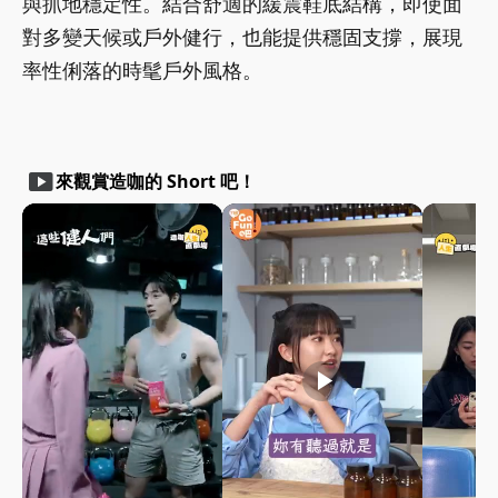
與抓地穩定性。結合舒適的緩震鞋底結構，即使面
對多變天候或戶外健行，也能提供穩固支撐，展現
率性俐落的時髦戶外風格。
smart_display
來觀賞造咖的 Short 吧！
play_arrow
play_arrow