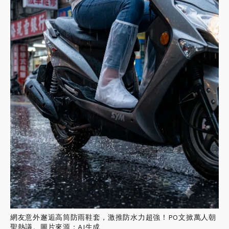
網友意外邂逅高筒防雨鞋套，激推防水力超強！PO文掀萬人朝
聖熱議。圖片來源：AI生成