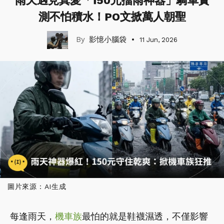
雨天遇見真愛「150元擋雨神器」騎車實
測不怕積水！PO文掀萬人朝聖
影憶小腦袋
11 Jun, 2026
圖片來源：AI生成
每逢雨天，
機車族
最怕的就是鞋襪濕透，不僅影響