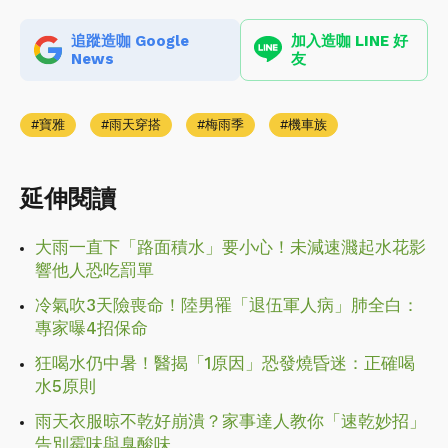
追蹤造咖 Google
加入造咖 LINE 好
News
友
寶雅
雨天穿搭
梅雨季
機車族
延伸閱讀
大雨一直下「路面積水」要小心！未減速濺起水花影
響他人恐吃罰單
冷氣吹3天險喪命！陸男罹「退伍軍人病」肺全白：
專家曝4招保命
狂喝水仍中暑！醫揭「1原因」恐發燒昏迷：正確喝
水5原則
雨天衣服晾不乾好崩潰？家事達人教你「速乾妙招」
告別霉味與臭酸味