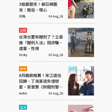
3娃露甜笑！被日網圍
攻：粗俗、噁心
河馬
04 Aug,26
話題
台灣也要有鞭刑了？立委
推「鞭刑入法」阻詐騙、
虐童、性侵
Vicky
02 Aug,26
娛樂
8月韓劇推薦！宋江退伍
回歸、丁海寅談失憶戀
愛、安普賢《財閥刑警》
續集來了
Aohn
03 Aug,26
生活