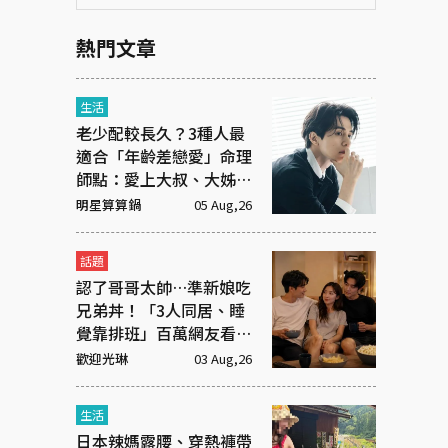
熱門文章
生活
老少配較長久？3種人最
適合「年齡差戀愛」命理
師點：愛上大叔、大姊有
原因
明星算算鍋
05 Aug,26
話題
認了哥哥太帥…準新娘吃
兄弟丼！「3人同居、睡
覺靠排班」百萬網友看傻
眼
歡迎光琳
03 Aug,26
生活
日本辣媽露腰、穿熱褲帶