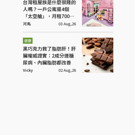
台灣租屋族是什麼很賤的
人嗎？一戶公寓擺4個
「太空艙」，月租7000
元
河馬
03 Aug,26
健康
黑巧克力救了脂肪肝！肝
臟權威證實：2成分連糖
尿病、內臟脂肪都改善
Vicky
02 Aug,26