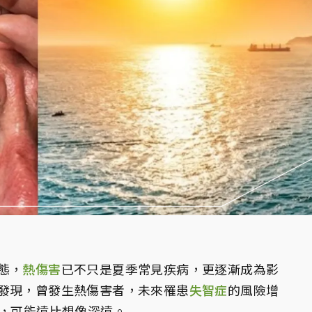
態，
熱傷害
已不只是夏季常見疾病，更逐漸成為影
發現，曾發生熱傷害者，未來罹患
失智症
的風險增
，可能遠比想像深遠。