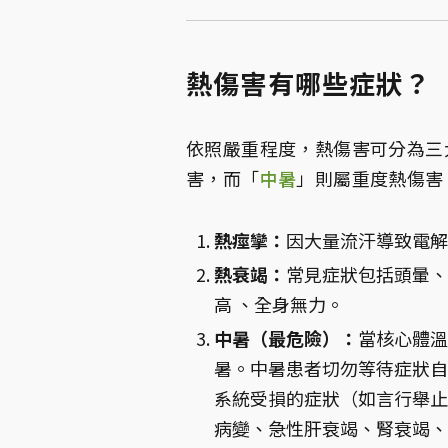
熱傷害有哪些症狀？
依照嚴重程度，熱傷害可分為三
害，而「
中暑
」則屬重度熱傷害
熱痙攣：
因大量流汗導致電解
熱衰竭：
常見症狀包括頭暈、
高 、全身無力。
中暑（最危險）：
當核心體溫
暑。中暑患者切勿等待症狀自
系統受損的症狀（如言行舉止
病變、急性肝衰竭、腎衰竭、