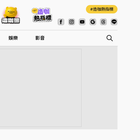
造咖熱指標
娛樂
影音