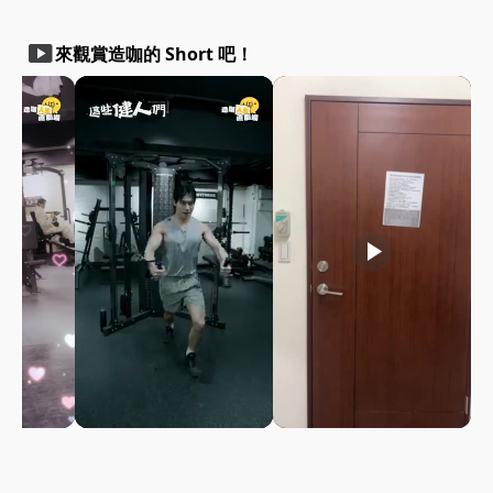
smart_display
來觀賞造咖的 Short 吧！
play_arrow
play_arrow