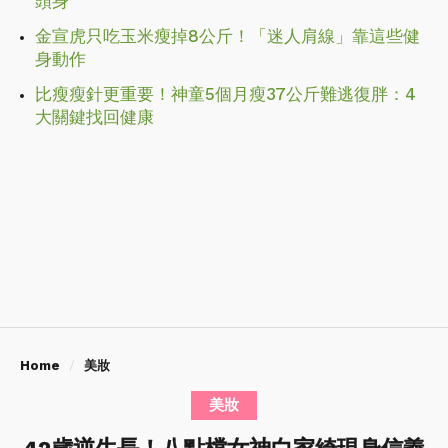
頭身
金宣虎只吃玉米瘦掉8公斤！「迷人肩線」靠這些健
身動作
比瘦瘦針更重要！神童5個月瘦37公斤難逃復胖：4
大關鍵找回健康
Home
美妝
美妝