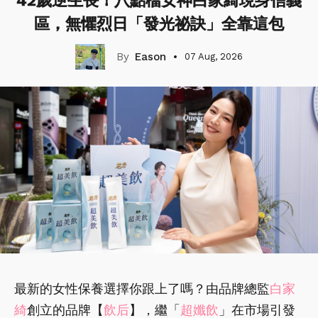
42歲逆生長！八點檔女神白家綺現身信義
區，無懼烈日「發光祕訣」全靠這包
Eason
07 Aug, 2026
最新的女性保養選擇你跟上了嗎？由品牌總監
白家
綺
創立的品牌【
飲后
】，繼「
超孅飲
」在市場引發