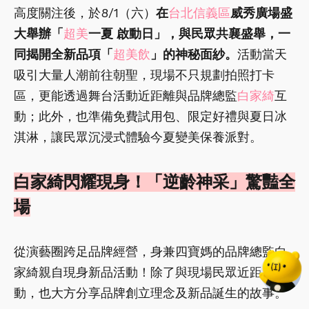
高度關注後，於8/1（六）
在
台北信義區
威秀廣場盛
大舉辦「
超美
一夏 啟動日」，與民眾共襄盛舉，一
同揭開全新品項「
超美飲
」的神秘面紗。
活動當天
吸引大量人潮前往朝聖，現場不只規劃拍照打卡
區，更能透過舞台活動近距離與品牌總監
白家綺
互
動；此外，也準備免費試用包、限定好禮與夏日冰
淇淋，讓民眾沉浸式體驗今夏變美保養派對。
白家綺閃耀現身！「逆齡神采」驚豔全
場
從演藝圈跨足品牌經營，身兼四寶媽的品牌總監白
家綺親自現身新品活動！除了與現場民眾近距離互
動，也大方分享品牌創立理念及新品誕生的故事。