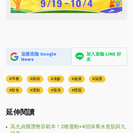
追蹤造咖 Google
加入造咖 LINE 好
News
友
早餐
南韓
凍齡
健康
減重
飲食
運動
瘦身
體脂
延伸閱讀
高允貞獲讚整容範本！2種運動+4招保養水煮肌與九