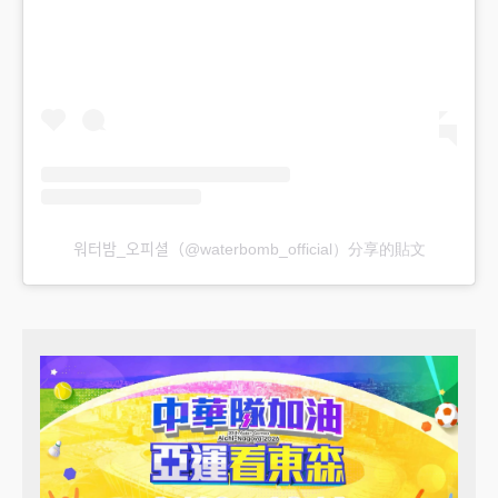
워터밤_오피셜（@waterbomb_official）分享的貼文