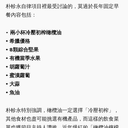
朴軫永自律項目裡最受討論的，莫過於長年固定早
餐內容包括：
•
兩小杯冷壓初榨橄欖油
• 希臘優格
• 8顆綜合堅果
• 有機當季水果
• 胡蘿蔔汁
• 蜜漬蘿蔔
• 大蒜
• 魚油
朴軫永特別強調，橄欖油一定選擇「冷壓初榨」，
其他食材也盡可能挑選有機產品，而這樣的飲食菜
單也獲節目主持人讚推，近年爆紅的「橄欖油檸檬