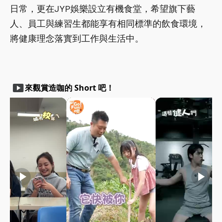
日常，更在JYP娛樂設立有機食堂，希望旗下藝
人、員工與練習生都能享有相同標準的飲食環境，
將健康理念落實到工作與生活中。
smart_display
來觀賞造咖的 Short 吧！
play_arrow
play_arrow
play_arrow