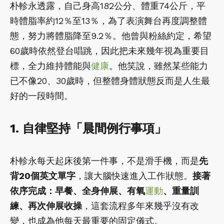
朴軫永透露，自己身高182公分、體重74公斤，平
時體脂率約12％至13％，為了表演舞台再度調整體
態，努力將體脂降至9.2％。他曾與粉絲約定，希望
60歲時依然登台唱跳，因此把未來幾年視為重要目
標，全力維持體能與
健康
。他笑說，雖然某些能力
已不像20、30歲時，但整體身體狀態反而是人生最
好的一段時間。
1. 自律堅持「晨間例行事項」
朴軫永每天起床後第一件事，不是滑手機，而是
先
背20個英文單字
，讓大腦快速進入工作狀態。
接著
依序完成：早餐、全身伸展、有氧
運動
、重量訓
練、再次伸展收操
，這套流程多年來幾乎沒有改
變，也成為他每天最重要的固定儀式。