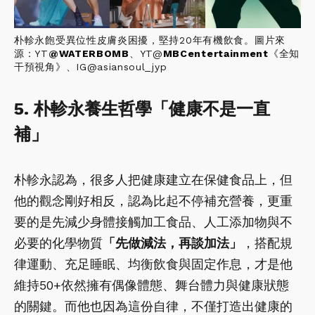
朴軫永飽受異位性皮膚炎困擾，堅持20年有機飲食。圖片來
源：YT
@
WATERBOMB
、YT@
MBCentertainment
《全知
干預視角》、IG@asiansoul_jyp
5. 朴軫永養生哲學「健康不是一直
補」
朴軫永認為，很多人把健康建立在保健食品上，但
他的觀念剛好相反，認為比起不停補充營養，更重
要的是先減少身體接觸加工食品、人工添加物與不
必要的化學物質
「先做減法，再談加法」
，搭配規
律運動、充足睡眠、均衡飲食與固定作息，才是他
維持50+依然擁有偶像體態、舞台體力與健康狀態
的關鍵。而他也因為這份自律，不僅打造出健康的