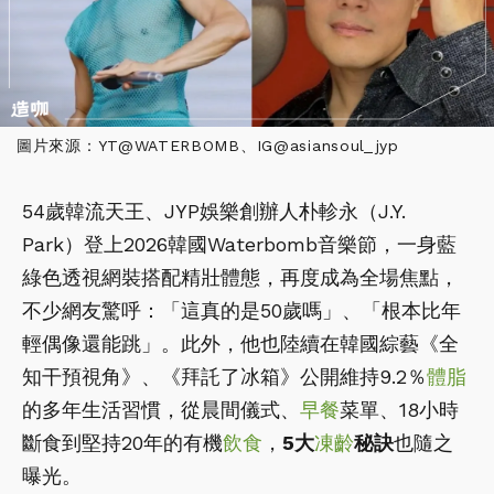
圖片來源：YT@WATERBOMB、IG@asiansoul_jyp
54歲韓流天王、JYP娛樂創辦人朴軫永（J.Y.
Park）登上2026韓國Waterbomb音樂節，一身藍
綠色透視網裝搭配精壯體態，再度成為全場焦點，
不少網友驚呼：「這真的是50歲嗎」、「根本比年
輕偶像還能跳」。此外，他也陸續在韓國綜藝《全
知干預視角》、《拜託了冰箱》公開維持9.2％
體脂
的多年生活習慣，從晨間儀式、
早餐
菜單、18小時
斷食到堅持20年的有機
飲食
，
5大
凍齡
秘訣
也隨之
曝光。