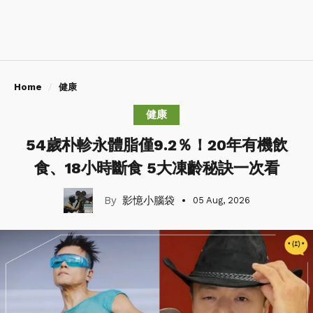
Home
健康
健康
54歲朴軫永體脂僅9.2％！20年有機飲
食、18小時斷食 5大凍齡秘訣一次看
影憶小腦袋
05 Aug, 2026