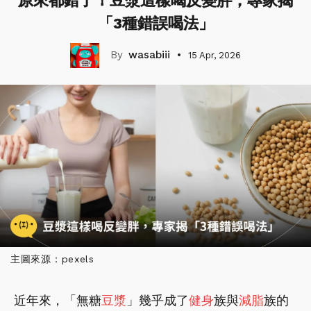
原來都錯了！豆漿這樣喝反變胖，專家揭
「3種錯誤喝法」
wasabiii
15 Apr, 2026
主圖來源：pexels
近年來，「無糖
豆漿
」幾乎成了
健身
族與
減脂
族的