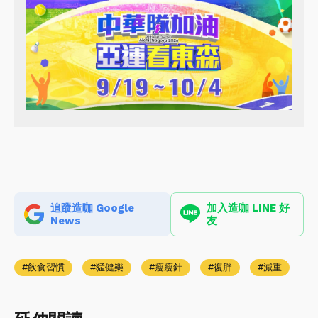
追蹤造咖 Google
加入造咖 LINE 好
News
友
飲食習慣
猛健樂
瘦瘦針
復胖
減重