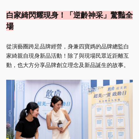
白家綺閃耀現身！「逆齡神采」驚豔全
場
從演藝圈跨足品牌經營，身兼四寶媽的品牌總監白
家綺親自現身新品活動！除了與現場民眾近距離互
動，也大方分享品牌創立理念及新品誕生的故事。