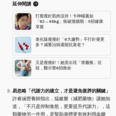
延伸閱讀
打瘦瘦針肌肉沒掉！卡神楊蕙如
「63→46kg」衝破撞牆期：5招健康
享瘦
進化版瘦瘦針「6大趨勢」不打針瘦更
多？減重治病還能抗衰老？
又是瘦瘦針！她竟出現「胃癱瘓」症
狀，醫示警6招救命
易忽略「代謝力的建立，才是避免復胖的關鍵」
許睿涵營養師指出，猛健樂（減肥藥物）讓她知
道，「不只是抑制食慾，更要提升代謝力」，這
類藥物另一作用，是幫助身體更有效利用血糖