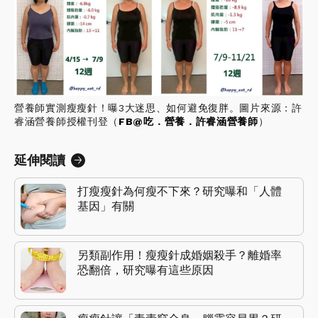
營養師實測瘦瘦針！曝3大迷思、如何避免復胖。圖片來源：許
睿涵營養師授權刊登（
FB@吃．營養．許睿涵營養師
）
延伸閱讀
打瘦瘦針為何瘦不下來？研究曝和「人體
基因」有關
另類副作用！瘦瘦針成婚姻殺手？離婚率
恐翻倍，研究曝有這些原因