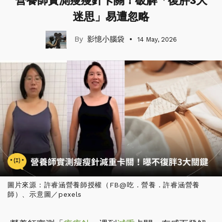
營養師實測瘦瘦針卡關！破解「復胖3大
迷思」易遭忽略
影憶小腦袋
14 May, 2026
圖片來源：許睿涵營養師授權（FB@吃．營養．許睿涵營養
師）、示意圖／pexels