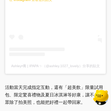
Ashley•蕎 | IPAPA ✨（@ashley.1027_lovely）分享的貼文
活動當天完成指定互動，還有「超美飲」限量試用
包、限定驚喜禮物及夏日冰淇淋等好康，讓不少民
眾除了拍美照，也能把好禮一起帶回家。