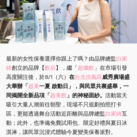
最新的女性保養選擇你跟上了嗎？由品牌總監
白家
綺
創立的品牌【
飲后
】，繼「
超孅飲
」在市場引發
高度關注後，於8/1（六）
在
台北信義區
威秀廣場盛
大舉辦「
超美
一夏 啟動日」，與民眾共襄盛舉，一
同揭開全新品項「
超美飲
」的神秘面紗。
活動當天
吸引大量人潮前往朝聖，現場不只規劃拍照打卡
區，更能透過舞台活動近距離與品牌總監
白家綺
互
動；此外，也準備免費試用包、限定好禮與夏日冰
淇淋，讓民眾沉浸式體驗今夏變美保養派對。