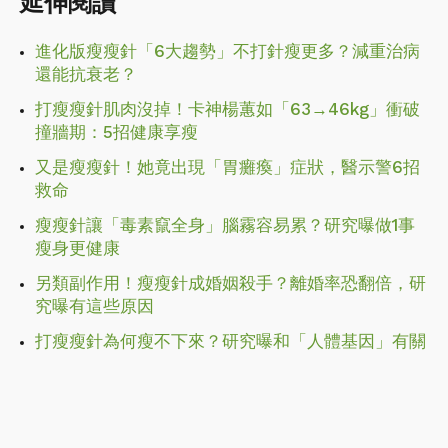
延伸閱讀
進化版瘦瘦針「6大趨勢」不打針瘦更多？減重治病
還能抗衰老？
打瘦瘦針肌肉沒掉！卡神楊蕙如「63→46kg」衝破
撞牆期：5招健康享瘦
又是瘦瘦針！她竟出現「胃癱瘓」症狀，醫示警6招
救命
瘦瘦針讓「毒素竄全身」腦霧容易累？研究曝做1事
瘦身更健康
另類副作用！瘦瘦針成婚姻殺手？離婚率恐翻倍，研
究曝有這些原因
打瘦瘦針為何瘦不下來？研究曝和「人體基因」有關