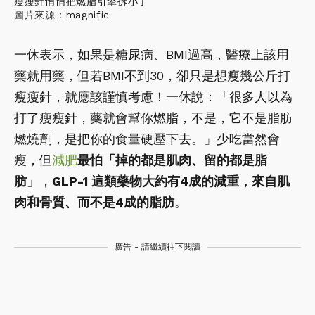
瘦瘦針悄悄把燃脂引擎拆小了
圖片來源：magnific
一休表示，如果是糖尿病、BMI過高，醫療上該用
藥就用藥，但若BMI不到30，卻只是想瘦幾公斤打
瘦瘦針，就應該謹慎考慮！一休說：「很多人以為
打了瘦瘦針，藥就會幫你燃脂，​不是，它不是脂肪
燃燒劑，是把你的食量硬壓下去。」少吃當然會
瘦，但
減肥
最怕「掉的都是肌肉、留的都是脂
肪」
，
GLP-1 這類藥物大約有4成的減重，來自肌
肉和骨質、而不是4成的脂肪
。
廣告 - 請繼續往下閱讀