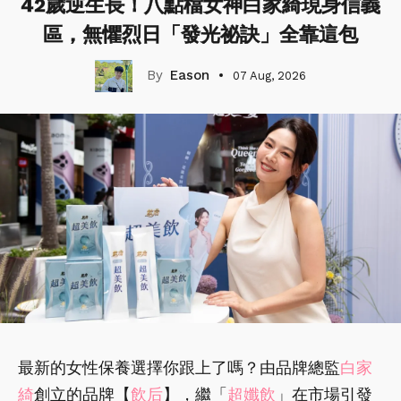
42歲逆生長！八點檔女神白家綺現身信義
區，無懼烈日「發光祕訣」全靠這包
Eason
07 Aug, 2026
最新的女性保養選擇你跟上了嗎？由品牌總監
白家
綺
創立的品牌【
飲后
】，繼「
超孅飲
」在市場引發