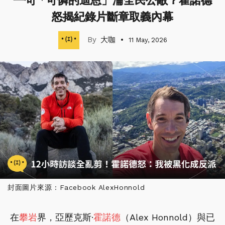
一句「可憐的迪恩」淪全民公敵？霍諾德
怒揭紀錄片斷章取義內幕
大咖
11 May, 2026
封面圖片來源 : Facebook AlexHonnold
在
攀岩
界，亞歷克斯·
霍諾德
（Alex Honnold）與已