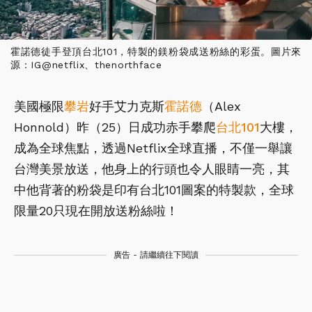
霍諾德徒手登頂台北101，特製的鎂粉袋成送粉絲的彩蛋。圖片來
源：IG@netflix、thenorthface
美國極限
攀岩
好手艾力克斯
霍諾德
（Alex
Honnold）昨（25）日成功赤手攀爬
台北101
大樓，
成為全球焦點，透過Netflix全球直播，不僅一舉讓
台灣美景放送，他身上的行頭也令人眼睛一亮，其
中他背著的粉袋是印有台北101圖案的特製款，全球
限量20只現在開放送粉絲啦！
廣告 - 請繼續往下閱讀