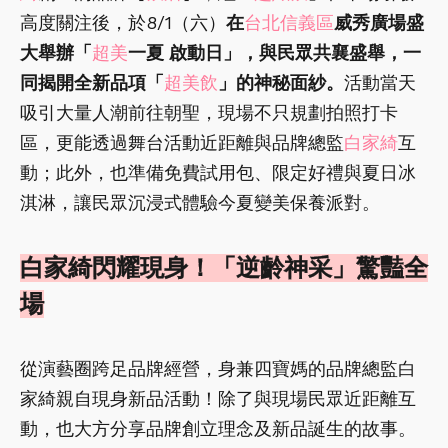
高度關注後，於8/1（六）
在
台北信義區
威秀廣場盛
大舉辦「
超美
一夏 啟動日」，與民眾共襄盛舉，一
同揭開全新品項「
超美飲
」的神秘面紗。
活動當天
吸引大量人潮前往朝聖，現場不只規劃拍照打卡
區，更能透過舞台活動近距離與品牌總監
白家綺
互
動；此外，也準備免費試用包、限定好禮與夏日冰
淇淋，讓民眾沉浸式體驗今夏變美保養派對。
白家綺閃耀現身！「逆齡神采」驚豔全
場
從演藝圈跨足品牌經營，身兼四寶媽的品牌總監白
家綺親自現身新品活動！除了與現場民眾近距離互
動，也大方分享品牌創立理念及新品誕生的故事。