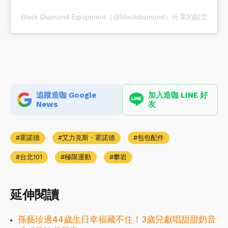
Black Diamond Equipment（@blackdiamond）分享的貼文
追蹤造咖 Google
加入造咖 LINE 好
News
友
霍諾德
艾力克斯・霍諾德
包包配件
台北101
極限運動
攀岩
延伸閱讀
孫藝珍過44歲生日幸福藏不住！3歲兒獻唱甜甜奶音