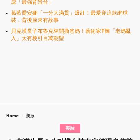
成「最強背景音」
葛藍喬安娜「一分大滿貫」爆紅！最愛穿這款網球
裝，背後原來有故事
貝克漢長子布魯克林開撕爸媽！藝術家P圖「老媽亂
入」太有梗引百萬朝聖
Home
美妝
美妝