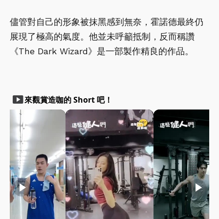
儘管對自己的形象被抹黑感到無奈，霍諾德最終仍
展現了極高的氣度。他並未呼籲抵制，反而稱讚
《The Dark Wizard》是一部製作精良的作品。
smart_display
來觀賞造咖的 Short 吧！
play_arrow
play_arrow
play_arrow