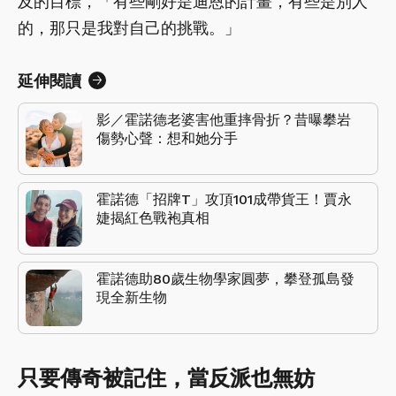
及的目標，「有些剛好是迪恩的計畫，有些是別人
的，那只是我對自己的挑戰。」
延伸閱讀
影／霍諾德老婆害他重摔骨折？昔曝攀岩
傷勢心聲：想和她分手
霍諾德「招牌T」攻頂101成帶貨王！賈永
婕揭紅色戰袍真相
霍諾德助80歲生物學家圓夢，攀登孤島發
現全新生物
只要傳奇被記住，當反派也無妨