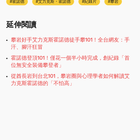
霍諾德
艾力克斯・霍諾德
紀錄片
攀岩
延伸閱讀
攀岩好手艾力克斯霍諾德徒手攀101！全台網友：手
汗、腳汗狂冒
霍諾德登頂101！僅花一個半小時完成，創紀錄「首
位無安全裝備攀登者」
從酋長岩到台北101，攀岩圈與心理學者如何解讀艾
力克斯霍諾德的「不怕高」