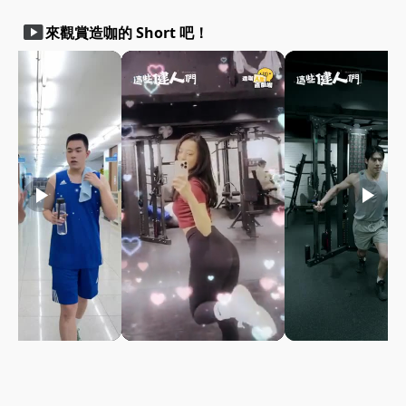
smart_display
來觀賞造咖的 Short 吧！
play_arrow
play_arrow
play_arrow