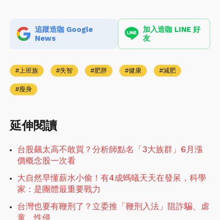
追蹤造咖 Google
加入造咖 LINE 好
News
友
上班族
失智
肥胖
健康
減肥
瘦身
延伸閱讀
台股飆太高不敢買？分析師點名「3大族群」6月漲
價概念股一次看
大自然早懂薪水小偷！有4成螞蟻天天在發呆，科學
家：是團體最重要戰力
台灣也要有鞭刑了？立委推「鞭刑入法」阻詐騙、虐
童、性侵