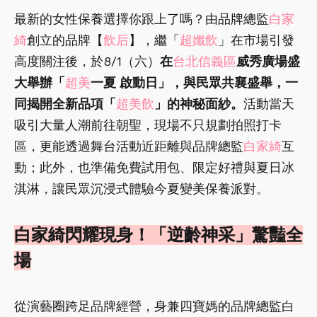
最新的女性保養選擇你跟上了嗎？由品牌總監
白家
綺
創立的品牌【
飲后
】，繼「
超孅飲
」在市場引發
高度關注後，於8/1（六）
在
台北信義區
威秀廣場盛
大舉辦「
超美
一夏 啟動日」，與民眾共襄盛舉，一
同揭開全新品項「
超美飲
」的神秘面紗。
活動當天
吸引大量人潮前往朝聖，現場不只規劃拍照打卡
區，更能透過舞台活動近距離與品牌總監
白家綺
互
動；此外，也準備免費試用包、限定好禮與夏日冰
淇淋，讓民眾沉浸式體驗今夏變美保養派對。
白家綺閃耀現身！「逆齡神采」驚豔全
場
從演藝圈跨足品牌經營，身兼四寶媽的品牌總監白