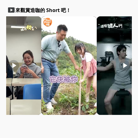
smart_display
來觀賞造咖的 Short 吧！
play_arrow
play_arrow
play_arrow