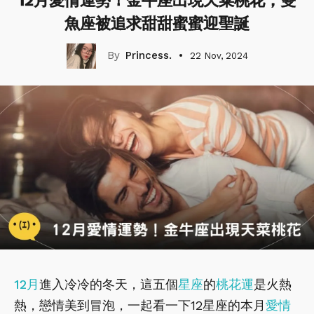
12月愛情運勢！金牛座出現天菜桃花，雙
魚座被追求甜甜蜜蜜迎聖誕
Princess.
22 Nov, 2024
12月
進入冷冷的冬天，這五個
星座
的
桃花運
是火熱
熱，戀情美到冒泡，一起看一下12星座的本月
愛情