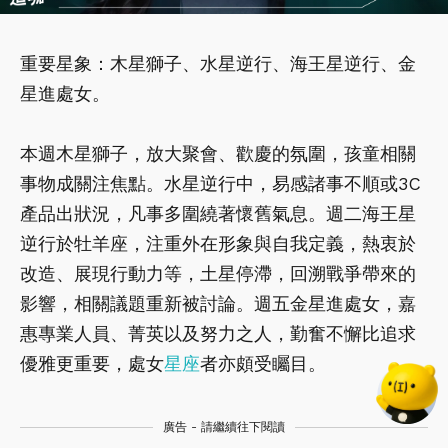
重要星象：木星獅子、水星逆行、海王星逆行、金
星進處女。
本週木星獅子，放大聚會、歡慶的氛圍，孩童相關
事物成關注焦點。水星逆行中，易感諸事不順或3C
產品出狀況，凡事多圍繞著懷舊氣息。週二海王星
逆行於牡羊座，注重外在形象與自我定義，熱衷於
改造、展現行動力等，土星停滯，回溯戰爭帶來的
影響，相關議題重新被討論。週五金星進處女，嘉
惠專業人員、菁英以及努力之人，勤奮不懈比追求
優雅更重要，處女
星座
者亦頗受矚目。
廣告 - 請繼續往下閱讀