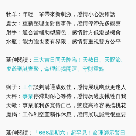
牡羊：年輕一輩帶來新刺激，感情小心說錯話
處女：重新整理面對舊事件，感情停滯先多觀察
射手：適合當輔助型腳色，感情對方低潮是機會
水瓶：能力強也要有界限，感情要重視雙方公平
延伸閱讀：
三大吉日同天降臨！天赦日、天貺節、
虎爺聖誕齊聚，命理師揭開運、守財重點
獅子：
工作
談判溝通成效佳，感情展現幽默更迷人
天秤：
事業
停滯期耐心等待，感情勿過度犧牲自我
天蠍：事業順利多寬待自己，態度高冷容易擋桃花
魔羯：工作利空宜稍作休息，感情展現誠意很重要
延伸閱讀：
「666星期六」超罕見！命理師示警日