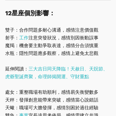
12星座個別影響：
雙子：合作問題多耐心溝通，感情注意價值觀
射手：
工作
注意突發狀況，感情別因衝動誤事
魔羯：機會要主動爭取表達，感情分合須慎重
水瓶：隱性問題應多觀察，感情上避免太悲觀
延伸閱讀：
三大吉日同天降臨！天赦日、天貺節、
虎爺聖誕齊聚，命理師揭開運、守財重點
處女：重整職場有助順利，感情易失衡變數多
天秤：發揮創意能帶來突破，感情當心說錯話
天蠍：職場可大膽發揮，感情別困於過往經驗
雙魚：
事業
宜長遠思考佈局，感情需建立共識