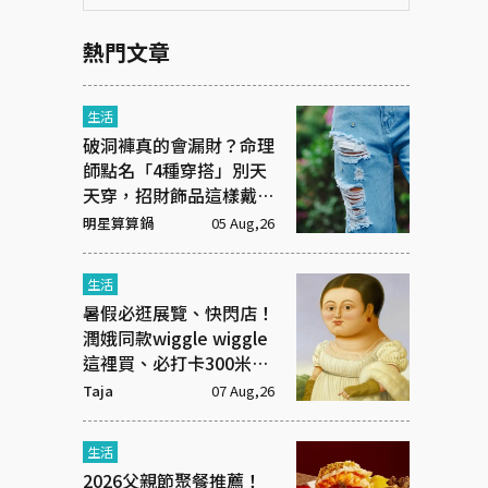
熱門文章
生活
破洞褲真的會漏財？命理
師點名「4種穿搭」別天
天穿，招財飾品這樣戴才
有效
明星算算鍋
05 Aug,26
生活
暑假必逛展覽、快閃店！
潤娥同款wiggle wiggle
這裡買、必打卡300米漫
畫「名場景之路」
Taja
07 Aug,26
生活
2026父親節聚餐推薦！