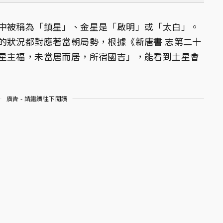
中被稱為「鎮星」、金星是「啟明」或「太白」。
的狀況都對應著當朝局勢，根據《新唐書 志第二十
星主福，未當居而居，所宿國吉」，能看到土星會
廣告 - 請繼續往下閱讀