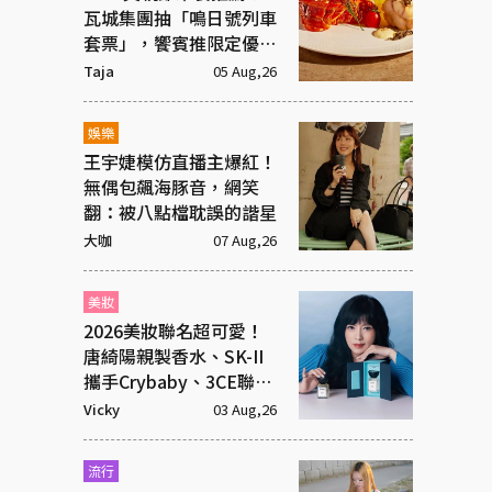
瓦城集團抽「鳴日號列車
套票」，饗賓推限定優惠
一次看
Taja
05 Aug,26
娛樂
王宇婕模仿直播主爆紅！
無偶包飆海豚音，網笑
翻：被八點檔耽誤的諧星
大咖
07 Aug,26
美妝
2026美妝聯名超可愛！
唐綺陽親製香水、SK-II
攜手Crybaby、3CE聯名
超潮飾品
Vicky
03 Aug,26
流行