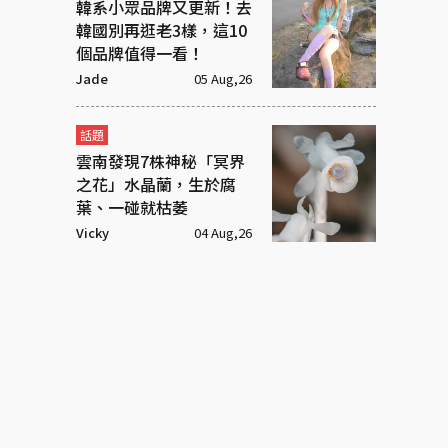
韓系小眾品牌又更新！去
韓國別再逛老3樣，這10
個品牌值得一看！
Jade
05 Aug,26
話題
雲南發現7株神秘「冥界
之花」水晶蘭，生於腐
葉、一碰就枯萎
Vicky
04 Aug,26