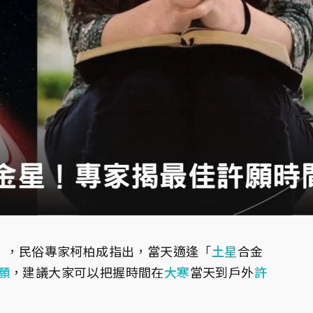
」，民俗專家柯柏成指出，當天適逢「
土星
合金
願
，建議大家可以把握時間在
大寒
當天到戶外
許