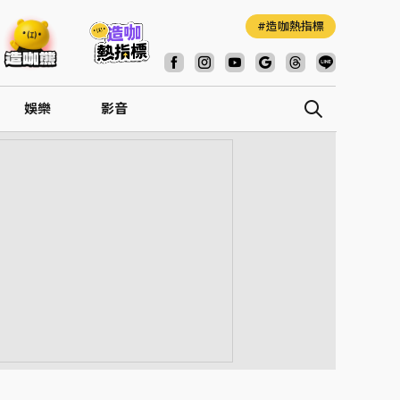
造咖熱指標
娛樂
影音