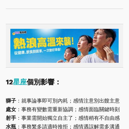
12
星座
個別影響：
獅子
：就事論事即可別內耗；感情注意別出餿主意
處女
：事務有變數需重新協調；感情面臨關鍵時刻
射手
：事業需開始獨立自主了；感情稍有不自由感
水瓶
：事務繁多請適時推拒；感情遇誤解需多溝通