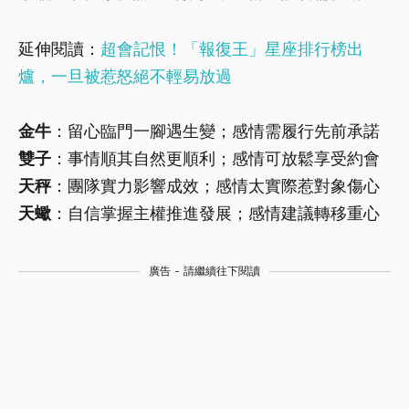
延伸閱讀：
超會記恨！「報復王」星座排行榜出
爐，一旦被惹怒絕不輕易放過
金牛
：留心臨門一腳遇生變；感情需履行先前承諾
雙子
：事情順其自然更順利；感情可放鬆享受約會
天秤
：團隊實力影響成效；感情太實際惹對象傷心
天蠍
：自信掌握主權推進發展；感情建議轉移重心
廣告 - 請繼續往下閱讀