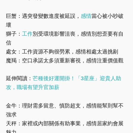
巨蟹：遇突發變數進度被延誤，
感情
當心被小吵破
壞
獅子：
工作
別受環境影響沮喪，感情別想歪要有自
信
處女：工作資源不夠很勞累，感情相處太過挑剔
魔羯：空口承諾太多須重新審視，感情注重價值觀
延伸閱讀：
芒種後好運開掛！「3星座」迎貴人助
攻，職場有望升官加薪
金牛：理財需多留意、慎防超支，感情能幫則幫不
強求
天秤：家裡或內部關係有助事業，感情居家約會展
魅力