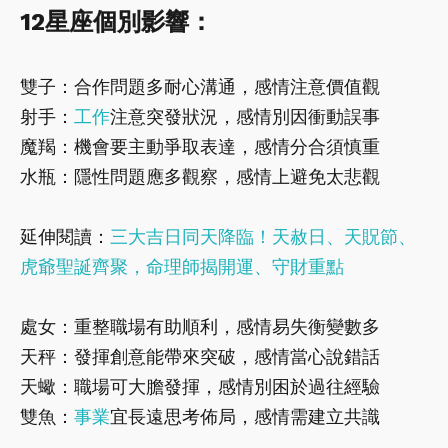
12星座個別影響：
雙子：合作問題多耐心溝通，感情注意價值觀
射手：
工作
注意突發狀況，感情別因衝動誤事
魔羯：機會要主動爭取表達，感情分合須慎重
水瓶：隱性問題應多觀察，感情上避免太悲觀
延伸閱讀：
三大吉日同天降臨！天赦日、天貺節、
虎爺聖誕齊聚，命理師揭開運、守財重點
處女：重整職場有助順利，感情易失衡變數多
天秤：發揮創意能帶來突破，感情當心說錯話
天蠍：職場可大膽發揮，感情別困於過往經驗
雙魚：
事業
宜長遠思考佈局，感情需建立共識