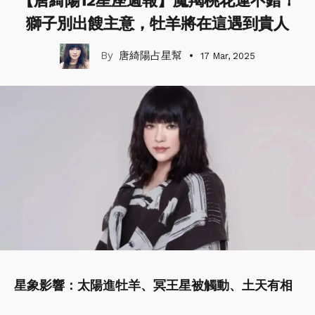
【唐綺陽12星座週報】魔羯桃花運不錯！
獅子別出餿主意，牡羊將在這遇到貴人
唐綺陽占星幫
17 Mar, 2025
星象影響：太陽進牡羊、冥王星被觸動、土天有相