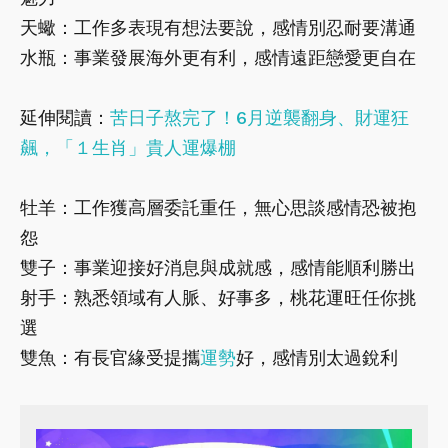
天蠍：工作多表現有想法要說，感情別忍耐要溝通
水瓶：事業發展海外更有利，感情遠距戀愛更自在
延伸閱讀：
苦日子熬完了！6月逆襲翻身、財運狂
飆，「１生肖」貴人運爆棚
牡羊：工作獲高層委託重任，無心思談感情恐被抱
怨
雙子：事業迎接好消息與成就感，感情能順利勝出
射手：熟悉領域有人脈、好事多，桃花運旺任你挑
選
雙魚：有長官緣受提攜
運勢
好，感情別太過銳利