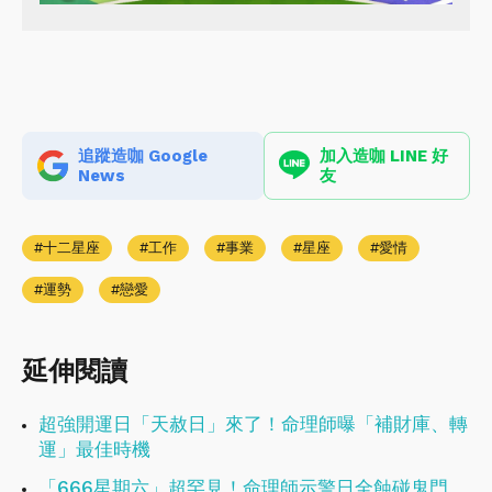
追蹤造咖 Google
加入造咖 LINE 好
News
友
十二星座
工作
事業
星座
愛情
運勢
戀愛
延伸閱讀
超強開運日「天赦日」來了！命理師曝「補財庫、轉
運」最佳時機
「666星期六」超罕見！命理師示警日全蝕碰鬼門