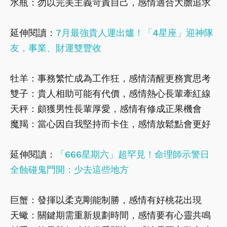
水瓶：勿以完美主義苛責自己，感情適合大膽追求
延伸閱讀：
7月最強貴人運出爐！「4星座」迎神隊
友，事業、財運雙豐收
牡羊：事務繁忙成為工作狂，感情清醒更務實思考
雙子：貴人相助可能有代價，感情熱心長輩牽紅線
天秤：頗獲男性長輩厚愛，感情有修成正果機會
魔羯：當心因自我堅持而卡住，感情放鬆點會更好
延伸閱讀：
「666星期六」超罕見！命理師示警日
全蝕碰鬼門開：少去這些地方
巨蟹：發揮以柔克剛能制勝，感情有好桃花出現
天蠍：關鍵期需重新規劃時間，感情要有心靈共鳴