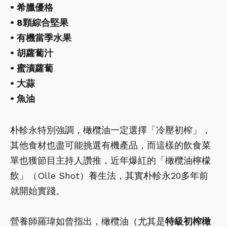
• 希臘優格
• 8顆綜合堅果
• 有機當季水果
• 胡蘿蔔汁
• 蜜漬蘿蔔
• 大蒜
• 魚油
朴軫永特別強調，橄欖油一定選擇「冷壓初榨」，
其他食材也盡可能挑選有機產品，而這樣的飲食菜
單也獲節目主持人讚推，近年爆紅的「橄欖油檸檬
飲」（Olle Shot）養生法，其實朴軫永20多年前
就開始實踐。
營養師羅瑋如曾指出，橄欖油（尤其是
特級初榨橄