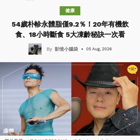
健康
54歲朴軫永體脂僅9.2％！20年有機飲
食、18小時斷食 5大凍齡秘訣一次看
影憶小腦袋
05 Aug, 2026