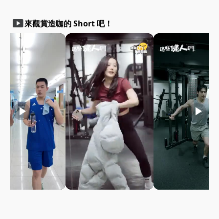
smart_display
來觀賞造咖的 Short 吧！
play_arrow
play_arrow
play_arrow