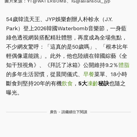
圖片來源：YT@WATERBOMB、IG@asiansoul_jyp
54歲韓流天王、JYP娛樂創辦人朴軫永（J.Y.
Park）登上2026韓國Waterbomb音樂節，一身藍
綠色透視網裝搭配精壯體態，再度成為全場焦點，
不少網友驚呼：「這真的是50歲嗎」、「根本比年
輕偶像還能跳」。此外，他也陸續在韓國綜藝《全
知干預視角》、《拜託了冰箱》公開維持9.2％
體脂
的多年生活習慣，從晨間儀式、
早餐
菜單、18小時
斷食到堅持20年的有機
飲食
，
5大
凍齡
秘訣
也隨之
曝光。
廣告 - 請繼續往下閱讀