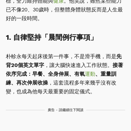
標，全力維持體能與
健康
。他笑說，雖然某些能力
已不像20、30歲時，但整體身體狀態反而是人生最
好的一段時間。
1. 自律堅持「晨間例行事項」
朴軫永每天起床後第一件事，不是滑手機，而是
先
背20個英文單字
，讓大腦快速進入工作狀態。
接著
依序完成：早餐、全身伸展、有氧
運動
、重量訓
練、再次伸展收操
，這套流程多年來幾乎沒有改
變，也成為他每天最重要的固定儀式。
廣告 - 請繼續往下閱讀