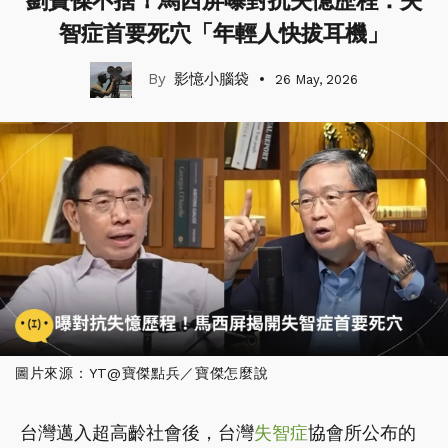
劉寶傑不捨！馬西屏曝對抗失憶歷程：失
智症首要死穴「年輕人快拔耳機」
影憶小腦袋
26 May, 2026
圖片來源：YT@寶傑點兵／寶傑怎麼說
台灣邁入超高齡社會後，台灣
失智症
協會所公布的