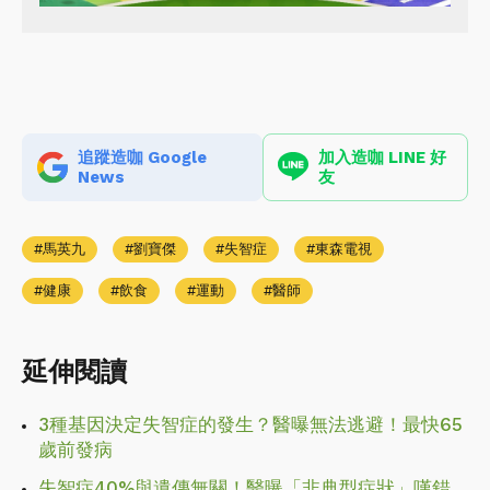
追蹤造咖 Google
加入造咖 LINE 好
News
友
馬英九
劉寶傑
失智症
東森電視
健康
飲食
運動
醫師
延伸閱讀
3種基因決定失智症的發生？醫曝無法逃避！最快65
歲前發病
失智症40%與遺傳無關！醫曝「非典型症狀」嘆錯