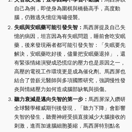
自己為例，即使身為圍棋與橋藝高手，高度動
腦，仍難逃失憶症海嘯侵襲。
失眠與安眠藥可能引發失智：
馬西屏提及自己失
憶的病因，坦言因為有失眠問題，睡前會吃安眠
藥，後來發現兩者都可能引發失智：「失眠要先
解決，安眠藥吃好後，儘量把安眠藥退掉」，還
有緊張情緒演變成恐慌症的壓力也是原因之一，
高壓的電視工作環境更是成為催化劑。馬西屏也
結合了曾嶔元醫師與多項國際研究，強調慢性發
炎與情緒壓力如何造成腦部缺氧與損傷。
聽力衰減是邁向失智的第一步：
馬西屏深入鑽研
全球醫學權威期刊後發現，「聽力下降」會影響
失智的發生，聽覺神經受損直接減少大腦接收的
刺激，進而加速腦細胞萎縮，馬西屏特別點名