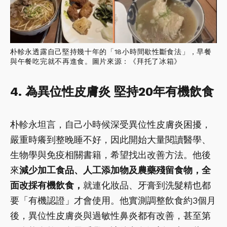
朴軫永透露自己堅持幾十年的「18小時間歇性斷食法」，早餐
與午餐吃完就不再進食。圖片來源：《拜托了冰箱》
4. 為異位性皮膚炎 堅持20年有機飲食
朴軫永坦言，自己小時候深受異位性皮膚炎困擾，
嚴重時癢到整晚睡不好，因此開始大量閱讀醫學、
生物學與免疫相關書籍，希望找出改善方法。他後
來
減少加工食品、人工添加物及農藥殘留食物，全
面改採有機飲食，
就連化妝品、牙膏到洗髮精也都
要「有機認證」才會使用。他實測調整飲食約3個月
後，異位性皮膚炎與過敏性鼻炎都有改善，甚至第