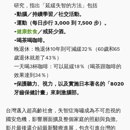
研究，指出「延緩失智的方法」包括
•
動腦／持續學習／社交活動。
•
運動（每日步行 3,000 到 7,500 步）。
•
健康
飲食
／戒菸少酒。
•
喝茶喝咖啡。
晚退休：晚退休10年則可減緩32％（60歲和65
歲退休就差了43％）
一天喝3杯咖啡：可以延緩18％（喝茶跟咖啡的
效果達到34％）
•保護聽力、視力，以及實施日本著名的「8020
牙齒保健計畫」來刺激腦部。
台灣邁入超高齡社會，失智症海嘯成為不可忽視的
國安危機，影響層面擴及整個家庭的照顧與負擔。
影片最後還介紹最新醫療進展，包含引進台灣的