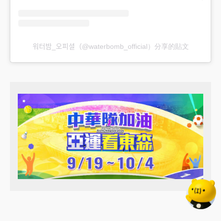
워터밤_오피셜（@waterbomb_official）分享的貼文