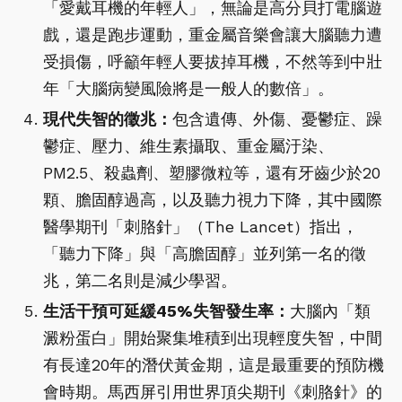
「愛戴耳機的年輕人」，無論是高分貝打電腦遊
戲，還是跑步運動，重金屬音樂會讓大腦聽力遭
受損傷，呼籲年輕人要拔掉耳機，不然等到中壯
年「大腦病變風險將是一般人的數倍」。
現代失智的徵兆：
包含遺傳、外傷、憂鬱症、躁
鬱症、壓力、維生素攝取、重金屬汙染、
PM2.5、殺蟲劑、塑膠微粒等，還有牙齒少於20
顆、膽固醇過高，以及聽力視力下降，其中國際
醫學期刊「刺胳針」（The Lancet）指出，
「聽力下降」與「高膽固醇」並列第一名的徵
兆，第二名則是減少學習。
生活干預可延緩45%失智發生率：
大腦內「類
澱粉蛋白」開始聚集堆積到出現輕度失智，中間
有長達20年的潛伏黃金期，這是最重要的預防機
會時期。馬西屏引用世界頂尖期刊《刺胳針》的