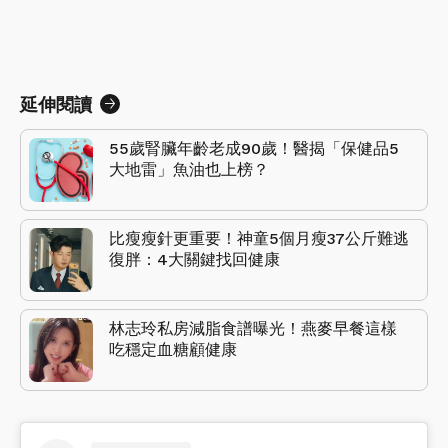
延伸閱讀
55歲腎臟年齡老成90歲！醫揭「保健品5
大地雷」魚油也上榜？
比瘦瘦針更重要！神童5個月瘦37公斤難逃
復胖：4大關鍵找回健康
林志玲私房減脂食譜曝光！燕麥早餐這樣
吃穩定血糖顧健康