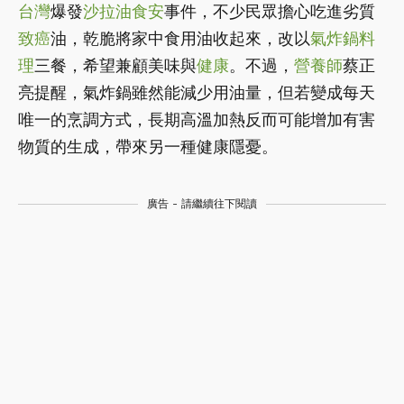
台灣
爆發
沙拉油
食安
事件，不少民眾擔心吃進劣質
致癌
油，乾脆將家中食用油收起來，改以
氣炸鍋
料
理
三餐，希望兼顧美味與
健康
。不過，
營養師
蔡正
亮提醒，氣炸鍋雖然能減少用油量，但若變成每天
唯一的烹調方式，長期高溫加熱反而可能增加有害
物質的生成，帶來另一種健康隱憂。
廣告 - 請繼續往下閱讀