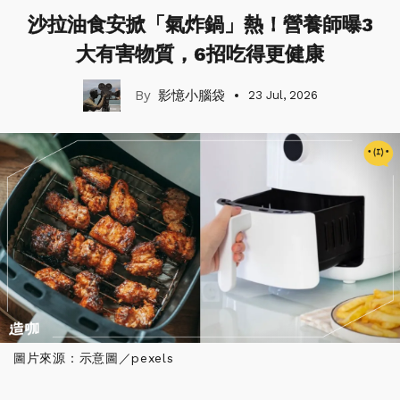
沙拉油食安掀「氣炸鍋」熱！營養師曝3
大有害物質，6招吃得更健康
影憶小腦袋
23 Jul, 2026
圖片來源：示意圖／pexels