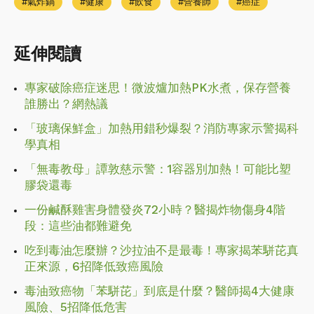
氣炸鍋
健康
飲食
營養師
癌症
延伸閱讀
專家破除癌症迷思！微波爐加熱PK水煮，保存營養
誰勝出？網熱議
「玻璃保鮮盒」加熱用錯秒爆裂？消防專家示警揭科
學真相
「無毒教母」譚敦慈示警：1容器別加熱！可能比塑
膠袋還毒
一份鹹酥雞害身體發炎72小時？醫揭炸物傷身4階
段：這些油都難避免
吃到毒油怎麼辦？沙拉油不是最毒！專家揭苯駢芘真
正來源，6招降低致癌風險
毒油致癌物「苯駢芘」到底是什麼？醫師揭4大健康
風險、5招降低危害