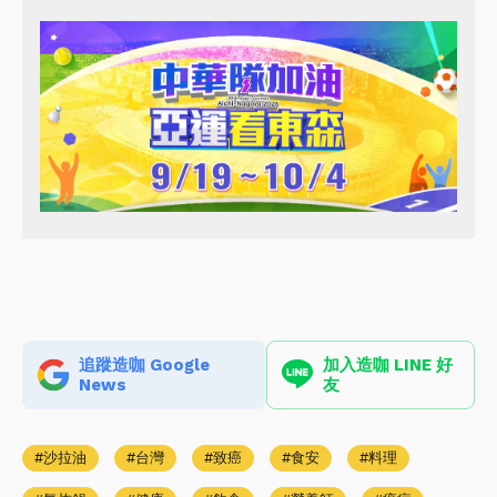
追蹤造咖 Google
加入造咖 LINE 好
News
友
沙拉油
台灣
致癌
食安
料理