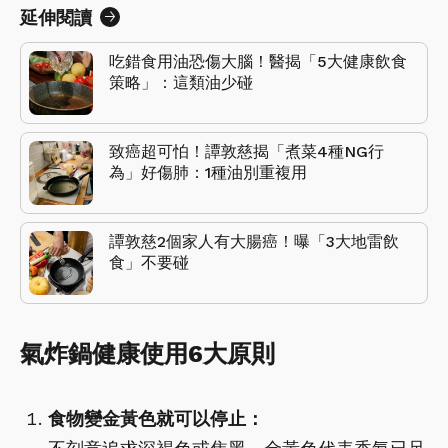
延伸閱讀
吃錯食用油恐傷大腦！醫揭「5大健康飲食
策略」：這類油少碰
致癌超可怕！譚敦慈揭「煮菜4種NG行
為」好傷肺：1種油別重複用
譚敦慈2個家人有大腸癌！曝「3大地雷飲
食」不要碰
氣炸鍋健康使用6大原則
食物變金黃色就可以停止：