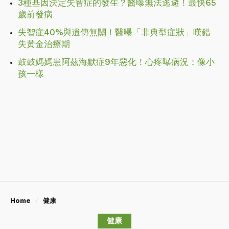
3種基因決定失智症的發生？醫曝無法逃避！最快65
歲前發病
失智症40%與遺傳無關！醫曝「非典型症狀」嘆錯
失黃金治療期
鼓鼓媽媽患阿茲海默症9年惡化！心疼曝病況：像小
孩一樣
Home
健康
健康