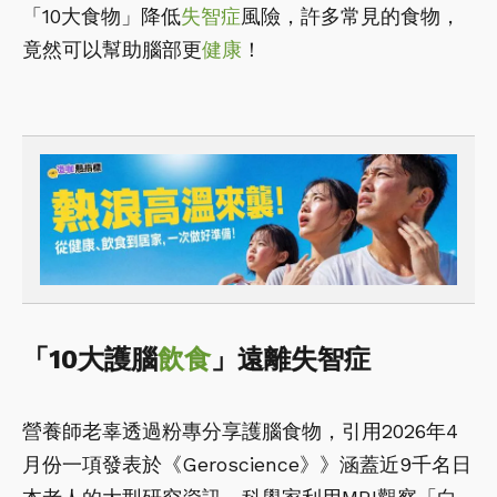
「10大食物」降低
失智症
風險，許多常見的食物，
竟然可以幫助腦部更
健康
！
「10大護腦
飲食
」遠離失智症
營養師老辜透過粉專分享護腦食物，引用2026年4
月份一項發表於《Geroscience》》涵蓋近9千名日