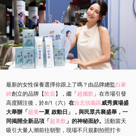
最新的女性保養選擇你跟上了嗎？由品牌總監
白家
綺
創立的品牌【
飲后
】，繼「
超孅飲
」在市場引發
高度關注後，於8/1（六）
在
台北信義區
威秀廣場盛
大舉辦「
超美
一夏 啟動日」，與民眾共襄盛舉，一
同揭開全新品項「
超美飲
」的神秘面紗。
活動當天
吸引大量人潮前往朝聖，現場不只規劃拍照打卡