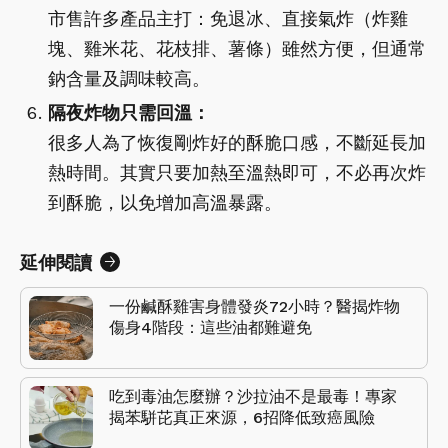
市售許多產品主打：免退冰、直接氣炸（炸雞
塊、雞米花、花枝排、薯條）雖然方便，但通常
鈉含量及調味較高。
隔夜炸物只需回溫：
很多人為了恢復剛炸好的酥脆口感，不斷延長加
熱時間。其實只要加熱至溫熱即可，不必再次炸
到酥脆，以免增加高溫暴露。
延伸閱讀
一份鹹酥雞害身體發炎72小時？醫揭炸物
傷身4階段：這些油都難避免
吃到毒油怎麼辦？沙拉油不是最毒！專家
揭苯駢芘真正來源，6招降低致癌風險