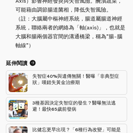
Axis）影響神經發炎與失智風險。醃漬蔬菜，
可能藉由調節腸道菌相，降低失智風險。
（註：大腦屬中樞神經系統，腸道屬腸道神經
系統，聯絡兩者的網絡為「軸(axis)」，也就是
大腦和腸兩個器官間的溝通橋梁，稱為”腸-腦
軸線”）
延伸閱讀
失智症40%與遺傳無關！醫曝「非典型症
狀」嘆錯失黃金治療期
3種基因決定失智症的發生？醫曝無法逃
避！最快65歲前發病
比健忘更早出現？「6種行為改變」可能是