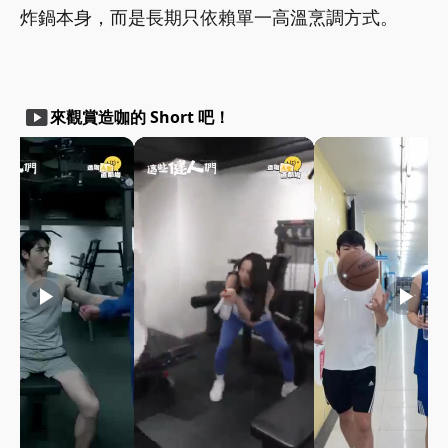
炸鍋本身，而是長期只依賴單一高溫烹調方式。
smart_display
來觀賞造咖的 Short 吧！
play_arrow
play_arrow
play_arrow