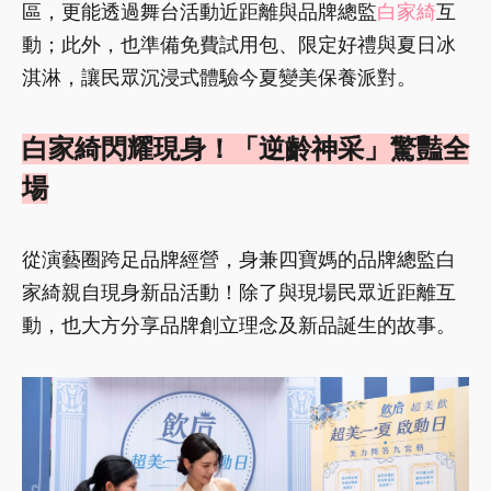
區，更能透過舞台活動近距離與品牌總監
白家綺
互
動；此外，也準備免費試用包、限定好禮與夏日冰
淇淋，讓民眾沉浸式體驗今夏變美保養派對。
白家綺閃耀現身！「逆齡神采」驚豔全
場
從演藝圈跨足品牌經營，身兼四寶媽的品牌總監白
家綺親自現身新品活動！除了與現場民眾近距離互
動，也大方分享品牌創立理念及新品誕生的故事。