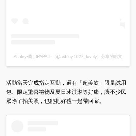
Ashley•蕎 | IPAPA ✨（@ashley.1027_lovely）分享的貼文
活動當天完成指定互動，還有「超美飲」限量試用
包、限定驚喜禮物及夏日冰淇淋等好康，讓不少民
眾除了拍美照，也能把好禮一起帶回家。