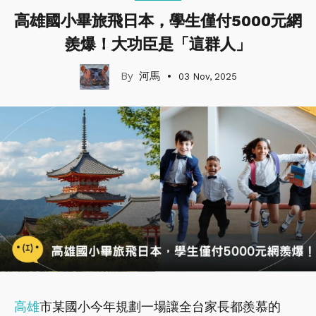
高雄國小畢旅飛日本，學生僅付5000元網
羨爆！大功臣是「這群人」
河馬
03 Nov, 2025
高雄
市某國小今年規劃一場讓全台家長都羨慕的