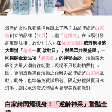
最新的女性保養選擇你跟上了嗎？由品牌總監
白家
綺
創立的品牌【
飲后
】，繼「
超孅飲
」在市場引發
高度關注後，於8/1（六）
在
台北信義區
威秀廣場盛
大舉辦「
超美
一夏 啟動日」，與民眾共襄盛舉，一
同揭開全新品項「
超美飲
」的神秘面紗。
活動當天
吸引大量人潮前往朝聖，現場不只規劃拍照打卡
區，更能透過舞台活動近距離與品牌總監
白家綺
互
動；此外，也準備免費試用包、限定好禮與夏日冰
淇淋，讓民眾沉浸式體驗今夏變美保養派對。
白家綺閃耀現身！「逆齡神采」驚豔全