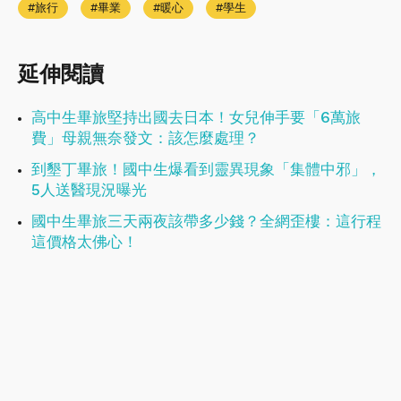
旅行
畢業
暖心
學生
延伸閱讀
高中生畢旅堅持出國去日本！女兒伸手要「6萬旅
費」母親無奈發文：該怎麼處理？
到墾丁畢旅！國中生爆看到靈異現象「集體中邪」，
5人送醫現況曝光
國中生畢旅三天兩夜該帶多少錢？全網歪樓：這行程
這價格太佛心！