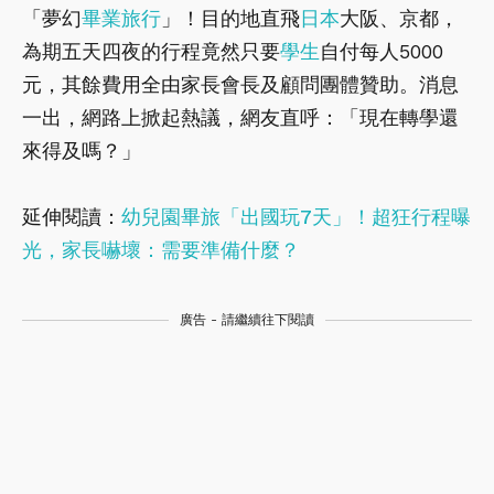
「夢幻
畢業
旅行
」！目的地直飛
日本
大阪、京都，
為期五天四夜的行程竟然只要
學生
自付每人5000
元，其餘費用全由家長會長及顧問團體贊助。消息
一出，網路上掀起熱議，網友直呼：「現在轉學還
來得及嗎？」
延伸閱讀：
幼兒園畢旅「出國玩7天」！超狂行程曝
光，家長嚇壞：需要準備什麼？
廣告 - 請繼續往下閱讀