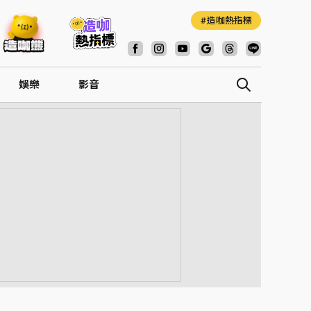
造咖熱指標
娛樂
影音