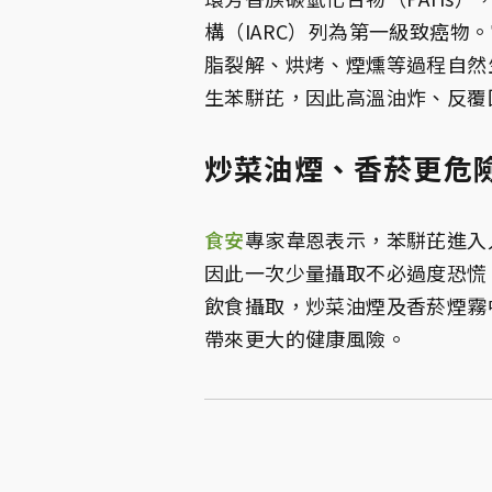
構（IARC）列為第一級致癌
脂裂解、烘烤、煙燻等過程自然
生苯駢芘，因此高溫油炸、反覆
炒菜油煙、香菸更危
食安
專家韋恩表示，苯駢芘進入
因此一次少量攝取不必過度恐慌
飲食攝取，炒菜油煙及香菸煙霧
帶來更大的健康風險。