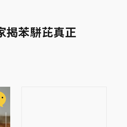
家揭苯駢芘真正