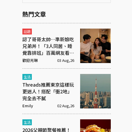
熱門文章
話題
認了哥哥太帥…準新娘吃
兄弟丼！「3人同居、睡
覺靠排班」百萬網友看傻
眼
歡迎光琳
03 Aug,26
生活
Threads推薦東京這樣玩
更迷人！搭配「衝2地」
完全去不膩
Emily
02 Aug,26
生活
2026父親節聚餐推薦！