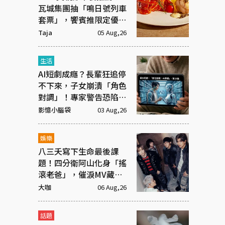
瓦城集團抽「鳴日號列車
套票」，饗賓推限定優惠
一次看
Taja
05 Aug,26
生活
AI短劇成癮？長輩狂追停
不下來，子女崩潰「角色
對調」！專家警告恐陷腦
腐
影憶小腦袋
03 Aug,26
娛樂
八三夭寫下生命最後課
題！四分衛阿山化身「搖
滾老爸」，催淚MV藏大
洋蔥
大咖
06 Aug,26
話題