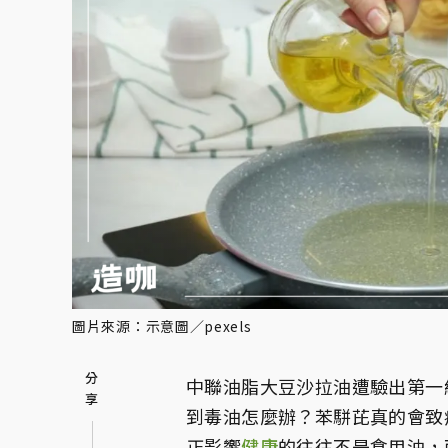
圖片來源：示意圖／pexels
中聯油脂大豆沙拉油遭驗出第一
到毒油怎麼辦？苯駢芘真的會致
正影響
健康
的往往不是食用油，