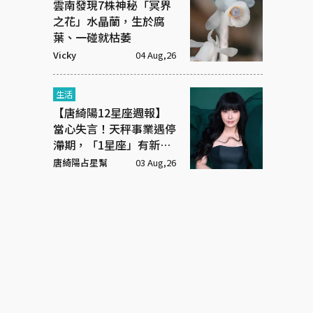
雲南發現7株神秘「冥界
之花」水晶蘭，生於腐
葉、一碰就枯萎
Vicky
04 Aug,26
生活
【唐綺陽12星座週報】
當心失言！天秤事業遇停
滯期，「1星座」有新戀
情
唐綺陽占星幫
03 Aug,26