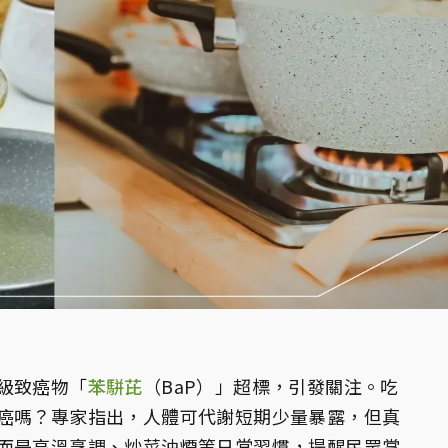
級致癌物「
苯駢芘
（BaP）」超標，引發關注。吃
癌嗎？專家指出，人體可代謝短期少量暴露，但真
而是高溫烹調、炒菜油煙等日常習慣，提醒民眾掌