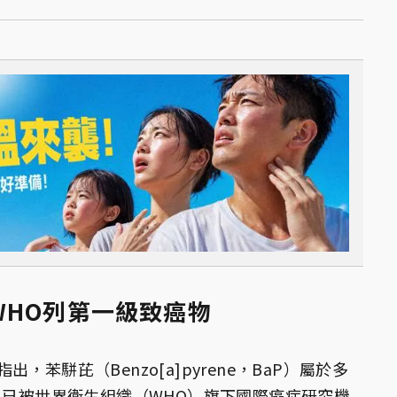
WHO列第一級致癌物
指出，苯駢芘（Benzo[a]pyrene，BaP）屬於多
，已被世界衛生組織（WHO）旗下國際癌症研究機