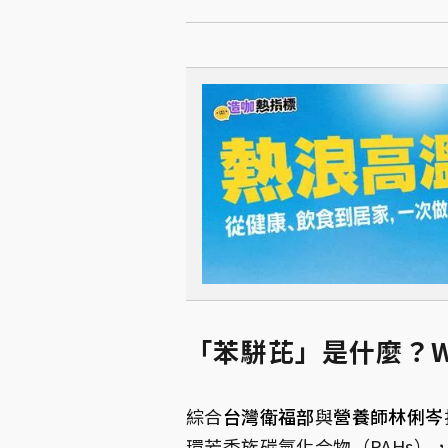
「苯駢芘」是什麼？
綜合
台灣衛福部
與
營養師林俐岑
環芳香族碳氫化合物（PAHs）