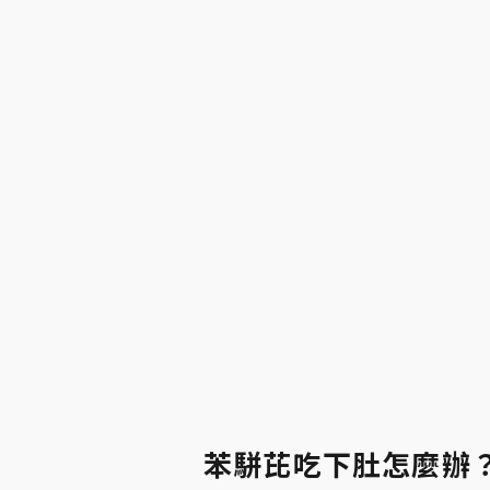
苯駢芘吃下肚怎麼辦