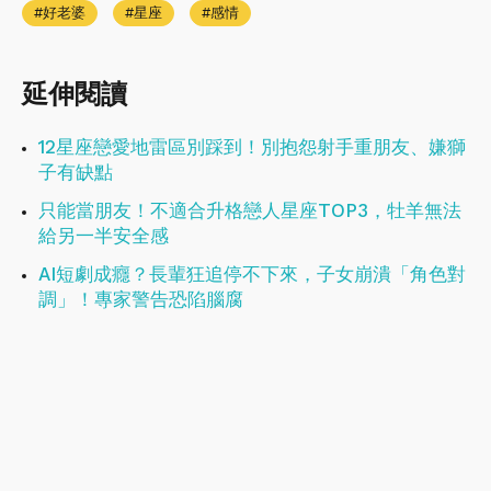
好老婆
星座
感情
延伸閱讀
12星座戀愛地雷區別踩到！別抱怨射手重朋友、嫌獅
子有缺點
只能當朋友！不適合升格戀人星座TOP3，牡羊無法
給另一半安全感
AI短劇成癮？長輩狂追停不下來，子女崩潰「角色對
調」！專家警告恐陷腦腐