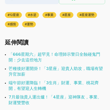
12星座
水逆
事業
星座
星座運勢
感情
運勢
延伸閱讀
「666星期六」超罕見！命理師示警日全蝕碰鬼門
開：少去這些地方
芒種後好運開掛！「3星座」迎貴人助攻，職場有望
升官加薪
端午節好運降臨！「3生肖」財運、事業、桃花齊
開，有望迎人生轉機
7月最強貴人運出爐！「4星座」迎神隊友，事業、
財運雙豐收