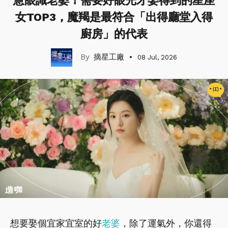
慧眼識老婆！需要好眼光才娶得到的星座
女TOP3，魔羯是最符合「出得廳堂入得
廚房」的代表
摘星工廠
08 Jul, 2026
想要娶個宜家宜室的好
老婆
，除了運氣外，你還得